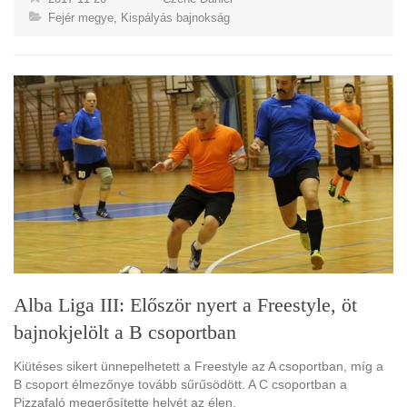
Fejér megye
,
Kispályás bajnokság
Alba Liga III: Először nyert a Freestyle, öt
bajnokjelölt a B csoportban
Kiütéses sikert ünnepelhetett a Freestyle az A csoportban, míg a
B csoport élmezőnye tovább sűrűsödött. A C csoportban a
Pizzafaló megerősítette helyét az élen.