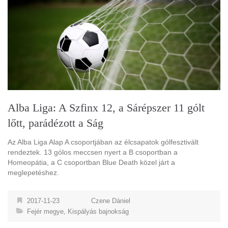
Alba Liga: A Szfinx 12, a Sárépszer 11 gólt
lőtt, parádézott a Ság
Az Alba Liga Alap A csoportjában az élcsapatok gólfesztivált
rendeztek. 13 gólos meccsen nyert a B csoportban a
Homeopátia, a C csoportban Blue Death közel járt a
meglepetéshez.
2017-11-23
Czene Dániel
Fejér megye
,
Kispályás bajnokság