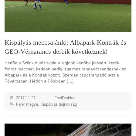
Kispályás meccsajánló: Albapark-Kontrák és
GEO-Vérnarancs derbik következnek!
Hétfőn a Szfinx Autósiskola a legjobb kettőbe jutásért játszik
fontos meccset, kedden pedig izgalmas rangadót rendeznek az
Albapark és a Kontrák között. Szerdán csúcsrangadó lesz a
Tóvárosban. Hétfőn a Főnixben […]
2017-11-27
FociDrukker
Fejér megye
,
Kispályás bajnokság