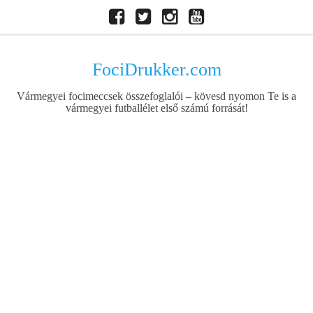
Skip
Facebook
Twitter
Instagram
Youtube
to
content
FociDrukker.com
Vármegyei focimeccsek összefoglalói – kövesd nyomon Te is a
vármegyei futballélet első számú forrását!