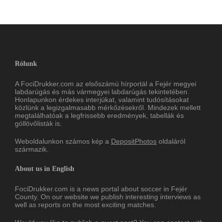
Rólunk
A FociDrukker.com az elsőszámú hírportál a Fejér megyei
labdarúgás és más vármegyei labdarúgás tekintetében.
Honlapunkon érdekes interjúkat, valamint tudósításokat
közlünk a legizgalmasabb mérkőzésekről. Mindezek mellett
megtalálhatóak a legfrissebb eredmények, tabellák és
góllövőlisták is.
Weboldalunkon számos kép a
DepositPhotos
oldaláról
származik.
About us in English
FociDrukker.com is a news portal about soccer in Fejér
County. On our website we publish interesting interviews as
well as reports on the most exciting matches.