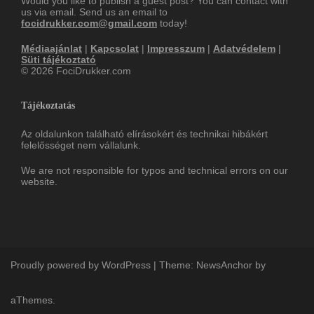
Would you like to publish a guest post? You can contact with
us via email. Send us an email to
focidrukker.com@gmail.com
today!
Médiaajánlat
|
Kapcsolat
|
Impresszum
|
Adatvédelem
|
Süti tájékoztató
© 2026 FociDrukker.com
Tájékoztatás
Az oldalunkon található elírásokért és technikai hibákért
felelősséget nem vállalunk.
We are not responsible for typos and technical errors on our
website.
Proudly powered by WordPress
|
Theme:
NewsAnchor
by
aThemes.