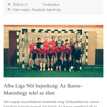
2018-01-17
FociDrukker
Fejér megye
,
Kispályás bajnokság
Alba Liga Női bajnokság: Az Ikarus-
Maroshegy telel az élen
Hét csapat részvételével rendezték meg Székesfehérvár városi
kispályás bajnokságának női ligáját. Az Ikarus veretlenül áll az