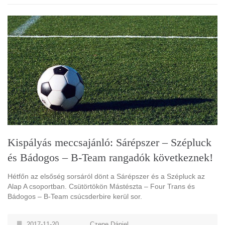
Kispályás meccsajánló: Sárépszer – Szépluck
és Bádogos – B-Team rangadók következnek!
Hétfőn az elsőség sorsáról dönt a Sárépszer és a Szépluck az
Alap A csoportban. Csütörtökön Mástészta – Four Trans és
Bádogos – B-Team csúcsderbire kerül sor.
2017-11-20
Czene Dániel