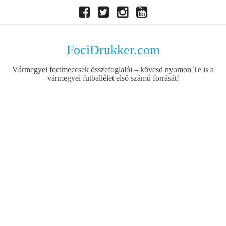
Skip
Facebook
Twitter
Instagram
Youtube
to
content
FociDrukker.com
Vármegyei focimeccsek összefoglalói – kövesd nyomon Te is a
vármegyei futballélet első számú forrását!