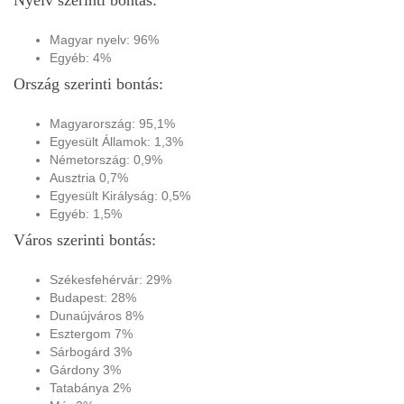
Nyelv szerinti bontás:
Magyar nyelv: 96%
Egyéb: 4%
Ország szerinti bontás:
Magyarország: 95,1%
Egyesült Államok: 1,3%
Németország: 0,9%
Ausztria 0,7%
Egyesült Királyság: 0,5%
Egyéb: 1,5%
Város szerinti bontás:
Székesfehérvár: 29%
Budapest: 28%
Dunaújváros 8%
Esztergom 7%
Sárbogárd 3%
Gárdony 3%
Tatabánya 2%