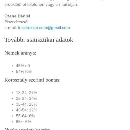
érdeklődhet telefonon vagy e-mail útján.
Czene Dániel
főszerkesztő
e-mail:
focidrukker.com@gmail.com
További statisztikai adatok
Nemek aránya:
46% nő
54% férfi
Korosztály szerinti bontás:
18-24: 27%
25-34: 34%
35-44: 16%
45-54: 12%
55-64: 6%
65+: 5%