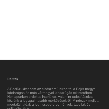
Rólunk
A FociDrukker.com az elsőszámú hírportál a Fejér megyei
labdarúgás és más vármegyei labdarúgás tekintetében.
Honlapunkon érdekes interjúkat, valamint tudósításokat
közlünk a legizgalmasabb mérkőzésekről. Mindezek mellett
megtalálhatóak a legfrissebb eredmények, tabellák és
góllövőlisták is.