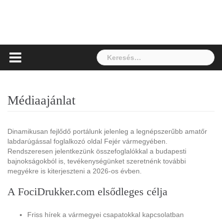
Keresés:
Médiaajánlat
Dinamikusan fejlődő portálunk jelenleg a legnépszerűbb amatőr
labdarúgással foglalkozó oldal Fejér vármegyében.
Rendszeresen jelentkezünk összefoglalókkal a budapesti
bajnokságokból is, tevékenységünket szeretnénk további
megyékre is kiterjeszteni a 2026-os évben.
A FociDrukker.com elsődleges célja
Friss hírek a vármegyei csapatokkal kapcsolatban