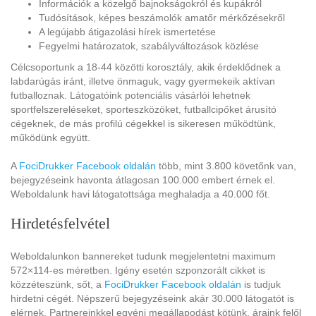
Információk a közelgő bajnokságokról és kupákról
Tudósítások, képes beszámolók amatőr mérkőzésekről
A legújabb átigazolási hírek ismertetése
Fegyelmi határozatok, szabályváltozások közlése
Célcsoportunk a 18-44 közötti korosztály, akik érdeklődnek a
labdarúgás iránt, illetve önmaguk, vagy gyermekeik aktívan
futballoznak. Látogatóink potenciális vásárlói lehetnek
sportfelszereléseket, sporteszközöket, futballcipőket árusító
cégeknek, de más profilú cégekkel is sikeresen működtünk,
működünk együtt.
A
FociDrukker Facebook oldalán
több, mint 3.800 követőnk van,
bejegyzéseink havonta átlagosan 100.000 embert érnek el.
Weboldalunk havi látogatottsága meghaladja a 40.000 főt.
Hirdetésfelvétel
Weboldalunkon bannereket tudunk megjelentetni maximum
572×114-es méretben. Igény esetén szponzorált cikket is
közzéteszünk, sőt, a
FociDrukker Facebook oldalán
is tudjuk
hirdetni cégét. Népszerű bejegyzéseink akár 30.000 látogatót is
elérnek. Partnereinkkel egyéni megállapodást kötünk, áraink felől