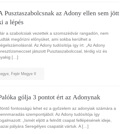
A Pusztaszabolcsnak az Adony ellen sem jött
ki a lépés
Bár a szabolcsiak vezettek a szomszédvár rangadón, nem
tudták megőrizni előnyüket, ami sokba kerülhet a
végelszámolásnál. Az Adony tudósítója így írt: „Az Adony
presztízsmeccset játszott Pusztaszabolccsal, térdig víz és
nyakig […]
megye
,
Fejér Megye II
Palóka gólja 3 pontot ért az Adonynak
Döntő fontosságú lehet ez a győzelem az adonyiak számára a
bennmaradás szempontjából. Az Adony tudósítója így
fogalmazott: „Ismét eljött a felnőtt csapat fellépésének ideje,
hazai pályára Seregélyes csapatát vártuk. A […]