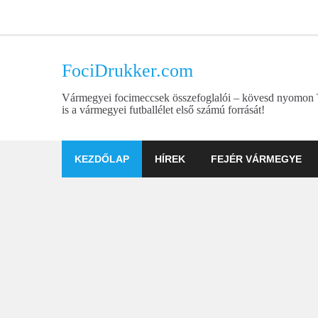
Skip
to
content
FociDrukker.com
Vármegyei focimeccsek összefoglalói – kövesd nyomon
is a vármegyei futballélet első számú forrását!
KEZDŐLAP
HÍREK
FEJÉR VÁRMEGYE