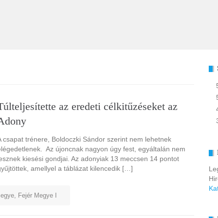
Túlteljesítette az eredeti célkitűzéseket az
Adony
A csapat trénere, Boldoczki Sándor szerint nem lehetnek
elégedetlenek. Az újoncnak nagyon úgy fest, egyáltalán nem
lesznek kiesési gondjai. Az adonyiak 13 meccsen 14 pontot
gyűjtöttek, amellyel a táblázat kilencedik […]
Le
Hi
Ka
megye
,
Fejér Megye I