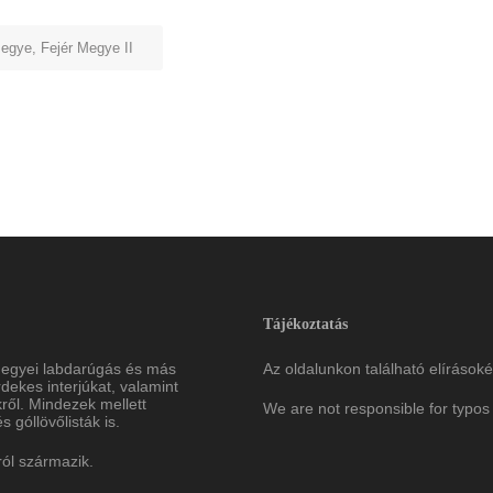
megye
,
Fejér Megye II
Tájékoztatás
megyei labdarúgás és más
Az oldalunkon található elírásoké
ekes interjúkat, valamint
ről. Mindezek mellett
We are not responsible for typos 
 góllövőlisták is.
ról származik.