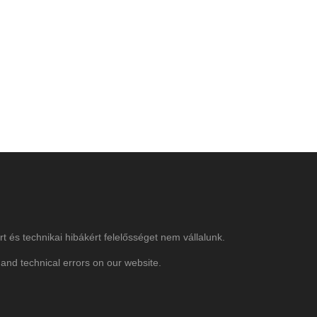
rt és technikai hibákért felelősséget nem vállalunk.
and technical errors on our website.