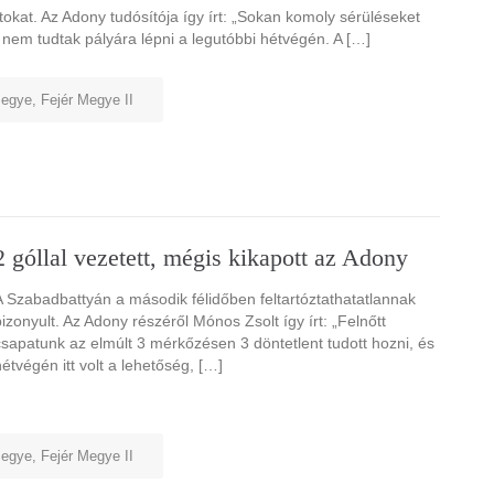
kat. Az Adony tudósítója így írt: „Sokan komoly sérüléseket
nem tudtak pályára lépni a legutóbbi hétvégén. A […]
megye
,
Fejér Megye II
2 góllal vezetett, mégis kikapott az Adony
A Szabadbattyán a második félidőben feltartóztathatatlannak
bizonyult. Az Adony részéről Mónos Zsolt így írt: „Felnőtt
csapatunk az elmúlt 3 mérkőzésen 3 döntetlent tudott hozni, és
hétvégén itt volt a lehetőség, […]
megye
,
Fejér Megye II