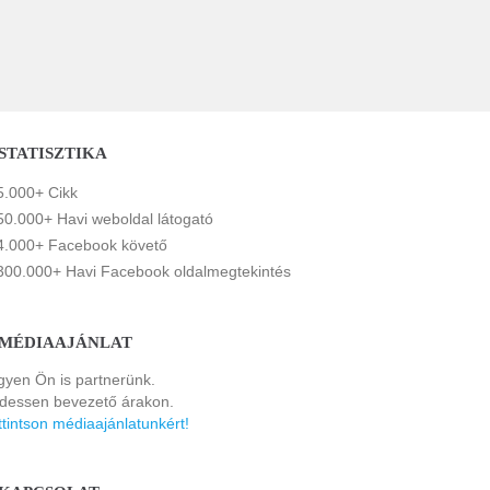
STATISZTIKA
5.000+ Cikk
50.000+ Havi weboldal látogató
4.000+ Facebook követő
300.000+ Havi Facebook oldalmegtekintés
MÉDIAAJÁNLAT
gyen Ön is partnerünk.
rdessen bevezető árakon.
ttintson médiaajánlatunkért!