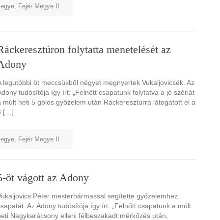
megye
,
Fejér Megye II
Ráckeresztúron folytatta menetelését az
Adony
A legutóbbi öt meccsükből négyet megnyertek Vukaljovicsék. Az
dony tudósítója így írt: „Felnőtt csapatunk folytatva a jó szériát
a múlt heti 5 gólos győzelem után Ráckeresztúrra látogatott el a
3 […]
megye
,
Fejér Megye II
5-öt vágott az Adony
Vukaljovics Péter mesterhármassal segítette győzelemhez
csapatát. Az Adony tudósítója így írt: „Felnőtt csapatunk a múlt
heti Nagykarácsony elleni félbeszakadt mérkőzés után,