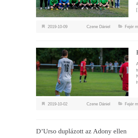
2019-10-09
Czene Dániel
Fejér 
2019-10-02
Czene Dániel
Fejér 
D’Urso duplázott az Adony ellen