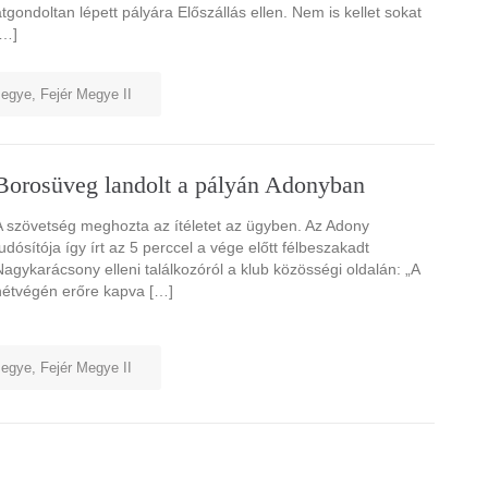
átgondoltan lépett pályára Előszállás ellen. Nem is kellet sokat
[…]
megye
,
Fejér Megye II
Borosüveg landolt a pályán Adonyban
A szövetség meghozta az ítéletet az ügyben. Az Adony
tudósítója így írt az 5 perccel a vége előtt félbeszakadt
Nagykarácsony elleni találkozóról a klub közösségi oldalán: „A
hétvégén erőre kapva […]
megye
,
Fejér Megye II