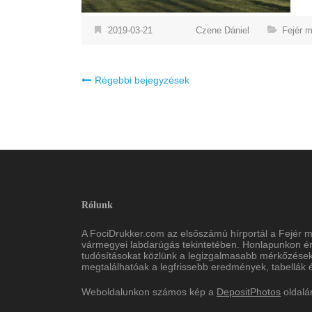
2019-03-21
Czene Dániel
Fejér 
Bejegyzés
Régebbi bejegyzések
navigáció
Rólunk
A FociDrukker.com az elsőszámú hírportál a Fejér 
vármegyei labdarúgás tekintetében. Honlapunkon érd
tudósításokat közlünk a legizgalmasabb mérkőzések
megtalálhatóak a legfrissebb eredmények, tabellák és
Weboldalunkon számos kép a
DepositPhotos
oldalá