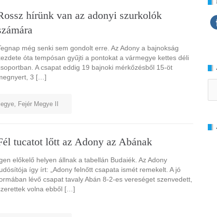
Rossz hírünk van az adonyi szurkolók
számára
Tegnap még senki sem gondolt erre. Az Adony a bajnokság
kezdete óta tempósan gyűjti a pontokat a vármegye kettes déli
csoportban. A csapat eddig 19 bajnoki mérkőzésből 15-öt
megnyert, 3 […]
Ar
megye
,
Fejér Megye II
Fél tucatot lőtt az Adony az Abának
Igen előkelő helyen állnak a tabellán Budaiék. Az Adony
tudósítója így írt: „Adony felnőtt csapata ismét remekelt. A jó
formában lévő csapat tavaly Abán 8-2-es vereséget szenvedett,
szerettek volna ebből […]