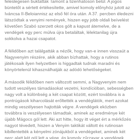
feleslegesen buktatták Tamont a tizenhatoson belül. A jogos
büntetőt a sértett értékesítette, amivel komoly előnyhöz jutott az
Iváncsa II-Beloiannisz az első fél óra után. A 37. percben éledezni
látszódtak a venyimi remények, hiszen egy jobb oldali beívelést
követően Szabó szerzett okos gólt a kapust átemelve, de a
vendégek egy perc múlva újra betaláltak, lélektanilag újra
sokkolva a hazai csapatot.
A félidőben azt találgatták a nézők, hogy van-e innen visszaút a
Nagyvenyim részére, akik abban bízhattak, hogy a rutinos
játékosaik ilyen helyzetben is higgadtak tudnak maradni és
könyörtelenül kihasználhatják az adódó lehetőségeket.
A második félidőben nem változott semmi, a Nagyvenyim nem
tudott veszélyes támadásokat vezetni, kondícióban, sebességben
nagy volt a különbség a két csapat között, ezért továbbra is a
pontrúgások kiharcolását erőltették a vendéglátók, mert azokat
mindig veszélyesen hajtották végre. A vendégek eközben
továbbra is veszélyesen támadtak, aminek az eredménye két
újabb Mágocs gól lett. Aki azt hitte, hogy itt véget ért a mérkőzés
nagyot tévedett, hiszen a Venyim taktikát váltott és rutinosan
kibillentették a kényelmi zónájukból a vendégeket, aminek két
perc alatt két gól lett a vége, és komoly zűrzavar a vendégek