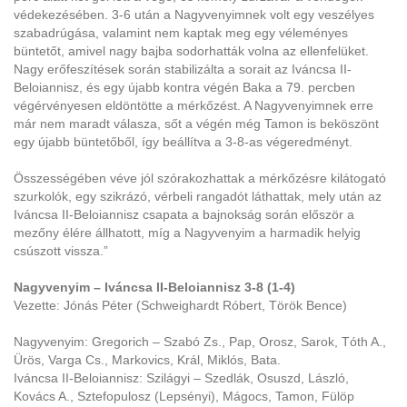
védekezésében. 3-6 után a Nagyvenyimnek volt egy veszélyes
szabadrúgása, valamint nem kaptak meg egy véleményes
büntetőt, amivel nagy bajba sodorhatták volna az ellenfelüket.
Nagy erőfeszítések során stabilizálta a sorait az Iváncsa II-
Beloiannisz, és egy újabb kontra végén Baka a 79. percben
végérvényesen eldöntötte a mérkőzést. A Nagyvenyimnek erre
már nem maradt válasza, sőt a végén még Tamon is beköszönt
egy újabb büntetőből, így beállítva a 3-8-as végeredményt.
Összességében véve jól szórakozhattak a mérkőzésre kilátogató
szurkolók, egy szikrázó, vérbeli rangadót láthattak, mely után az
Iváncsa II-Beloiannisz csapata a bajnokság során először a
mezőny élére állhatott, míg a Nagyvenyim a harmadik helyig
csúszott vissza.”
Nagyvenyim – Iváncsa II-Beloiannisz 3-8 (1-4)
Vezette: Jónás Péter (Schweighardt Róbert, Török Bence)
Nagyvenyim: Gregorich – Szabó Zs., Pap, Orosz, Sarok, Tóth A.,
Ürös, Varga Cs., Markovics, Král, Miklós, Bata.
Iváncsa II-Beloiannisz: Szilágyi – Szedlák, Osuszd, László,
Kovács A., Sztefopulosz (Lepsényi), Mágocs, Tamon, Fülöp