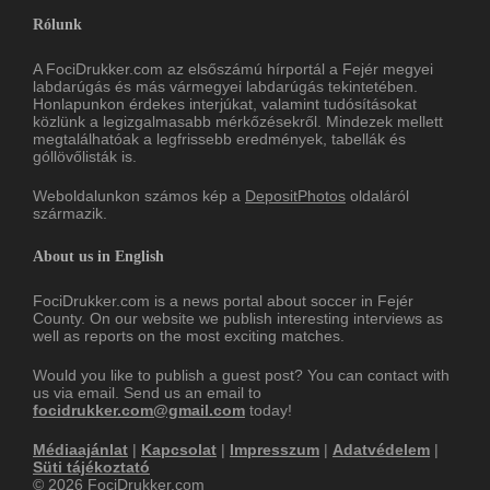
Rólunk
A FociDrukker.com az elsőszámú hírportál a Fejér megyei
labdarúgás és más vármegyei labdarúgás tekintetében.
Honlapunkon érdekes interjúkat, valamint tudósításokat
közlünk a legizgalmasabb mérkőzésekről. Mindezek mellett
megtalálhatóak a legfrissebb eredmények, tabellák és
góllövőlisták is.
Weboldalunkon számos kép a
DepositPhotos
oldaláról
származik.
About us in English
FociDrukker.com is a news portal about soccer in Fejér
County. On our website we publish interesting interviews as
well as reports on the most exciting matches.
Would you like to publish a guest post? You can contact with
us via email. Send us an email to
focidrukker.com@gmail.com
today!
Médiaajánlat
|
Kapcsolat
|
Impresszum
|
Adatvédelem
|
Süti tájékoztató
© 2026 FociDrukker.com