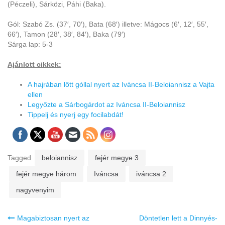
(Péczeli), Sárközi, Páhi (Baka).
Gól: Szabó Zs. (37′, 70′), Bata (68′) illetve: Mágocs (6′, 12′, 55′,
66′), Tamon (28′, 38′, 84′), Baka (79′)
Sárga lap: 5-3
Ajánlott cikkek:
A hajrában lőtt góllal nyert az Iváncsa II-Beloiannisz a Vajta
ellen
Legyőzte a Sárbogárdot az Iváncsa II-Beloiannisz
Tippelj és nyerj egy focilabdát!
Tagged
beloiannisz
fejér megye 3
fejér megye három
Iváncsa
iváncsa 2
nagyvenyim
Bejegyzés
Magabiztosan nyert az
Döntetlen lett a Dinnyés-