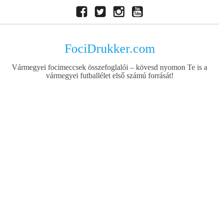
Skip
Facebook
Twitter
Instagram
Youtube
to
content
FociDrukker.com
Vármegyei focimeccsek összefoglalói – kövesd nyomon Te is a
vármegyei futballélet első számú forrását!