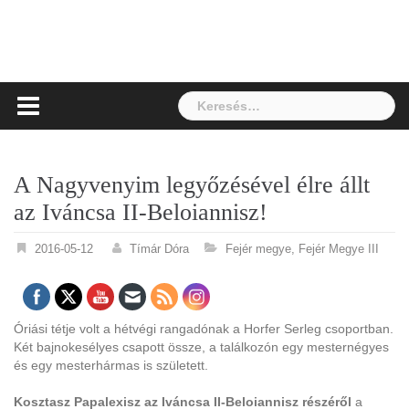
Keresés:
A Nagyvenyim legyőzésével élre állt
az Iváncsa II-Beloiannisz!
2016-05-12
Tímár Dóra
Fejér megye
,
Fejér Megye III
Óriási tétje volt a hétvégi rangadónak a Horfer Serleg csoportban.
Két bajnokesélyes csapott össze, a találkozón egy mesternégyes
és egy mesterhármas is született.
Kosztasz Papalexisz az Iváncsa II-Beloiannisz részéről
a