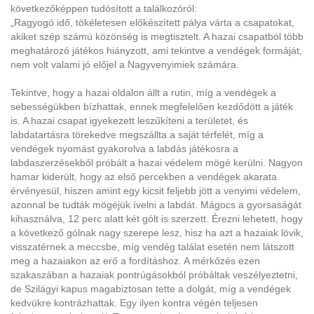
következőképpen tudósított a találkozóról:
„Ragyogó idő, tökéletesen előkészített pálya várta a csapatokat,
akiket szép számú közönség is megtisztelt. A hazai csapatból több
meghatározó játékos hiányzott, ami tekintve a vendégek formáját,
nem volt valami jó előjel a Nagyvenyimiek számára.
Tekintve, hogy a hazai oldalon állt a rutin, míg a vendégek a
sebességükben bízhattak, ennek megfelelően kezdődött a játék
is. A hazai csapat igyekezett leszűkíteni a területet, és
labdatartásra törekedve megszállta a saját térfelét, míg a
vendégek nyomást gyakorolva a labdás játékosra a
labdaszerzésekből próbált a hazai védelem mögé kerülni. Nagyon
hamar kiderült, hogy az első percekben a vendégek akarata
érvényesül, hiszen amint egy kicsit feljebb jött a venyimi védelem,
azonnal be tudták mögéjük ívelni a labdát. Mágocs a gyorsaságát
kihasználva, 12 perc alatt két gólt is szerzett. Érezni lehetett, hogy
a következő gólnak nagy szerepe lesz, hisz ha azt a hazaiak lövik,
visszatérnek a meccsbe, míg vendég találat esetén nem látszott
meg a hazaiakon az erő a fordításhoz. A mérkőzés ezen
szakaszában a hazaiak pontrúgásokból próbáltak veszélyeztetni,
de Szilágyi kapus magabiztosan tette a dolgát, míg a vendégek
kedvükre kontrázhattak. Egy ilyen kontra végén teljesen