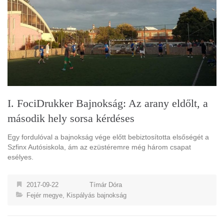
I. FociDrukker Bajnokság: Az arany eldőlt, a
második hely sorsa kérdéses
Egy fordulóval a bajnokság vége előtt bebiztosította elsőségét a
Szfinx Autósiskola, ám az ezüstéremre még három csapat
esélyes.
2017-09-22
Tímár Dóra
Fejér megye
,
Kispályás bajnokság