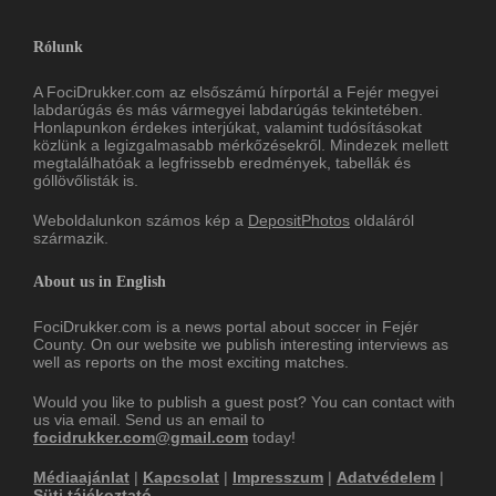
Rólunk
A FociDrukker.com az elsőszámú hírportál a Fejér megyei
labdarúgás és más vármegyei labdarúgás tekintetében.
Honlapunkon érdekes interjúkat, valamint tudósításokat
közlünk a legizgalmasabb mérkőzésekről. Mindezek mellett
megtalálhatóak a legfrissebb eredmények, tabellák és
góllövőlisták is.
Weboldalunkon számos kép a
DepositPhotos
oldaláról
származik.
About us in English
FociDrukker.com is a news portal about soccer in Fejér
County. On our website we publish interesting interviews as
well as reports on the most exciting matches.
Would you like to publish a guest post? You can contact with
us via email. Send us an email to
focidrukker.com@gmail.com
today!
Médiaajánlat
|
Kapcsolat
|
Impresszum
|
Adatvédelem
|
Süti tájékoztató