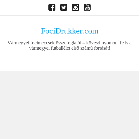
Skip
Facebook
Twitter
Instagram
Youtube
to
content
FociDrukker.com
Vármegyei focimeccsek összefoglalói – kövesd nyomon Te is a
vármegyei futballélet első számú forrását!