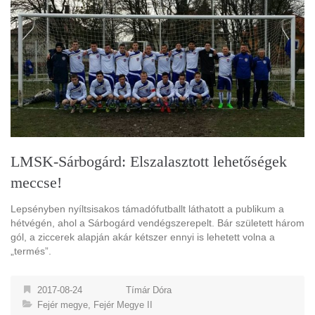
LMSK-Sárbogárd: Elszalasztott lehetőségek
meccse!
Lepsényben nyíltsisakos támadófutballt láthatott a publikum a
hétvégén, ahol a Sárbogárd vendégszerepelt. Bár született három
gól, a ziccerek alapján akár kétszer ennyi is lehetett volna a
„termés”.
2017-08-24
Tímár Dóra
Fejér megye
,
Fejér Megye II