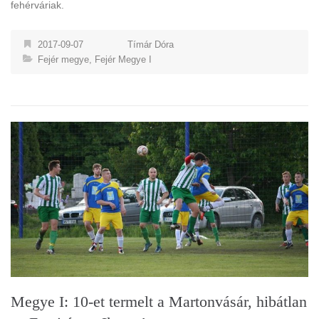
fehérváriak.
2017-09-07
Tímár Dóra
Fejér megye
,
Fejér Megye I
Megye I: 10-et termelt a Martonvásár, hibátlan