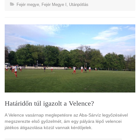
Fejér megye
,
Fejér Megye I
,
Utánpótlás
Határidőn túl igazolt a Velence?
A Velence vasárnap meglepetésre az Aba-Sárvíz legyőzésével
megszerezte első győzelmét, ám egy pályára lépő velencei
játékos átigazolása közül vannak kérdőjelek.