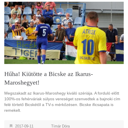
Hűha! Kiütötte a Bicske az Ikarus-
Maroshegyet!
Megszakadt az Ikarus-Maroshegy kiváló szériája. A forduló előtt
100%-os fehérváriak súlyos vereséget szenvedtek a bajnoki cím
felé törtető Bicskétől a TV-s mérkőzésen. Bicske ificsapata is
remekelt.
2017-09-11
Tímár Dóra