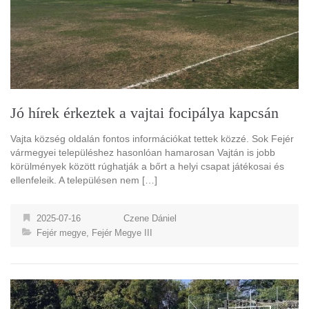
Jó hírek érkeztek a vajtai focipálya kapcsán
Vajta község oldalán fontos információkat tettek közzé. Sok Fejér
vármegyei településhez hasonlóan hamarosan Vajtán is jobb
körülmények között rúghatják a bőrt a helyi csapat játékosai és
ellenfeleik. A településen nem […]
2025-07-16
Czene Dániel
Fejér megye
,
Fejér Megye III