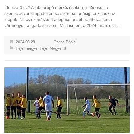
Életszerű ez? A labdarúgó mérkőzéseken, különösen a
szomszédvár rangadókon sokszor pattanásig feszülnek az
idegek. Nincs ez másként a legmagasabb szinteken és a
vármegyei rangadókon sem. Mint ismert, a 2024. március […]
2024-03-28
Czene Dániel
Fejér megye
,
Fejér Megye III