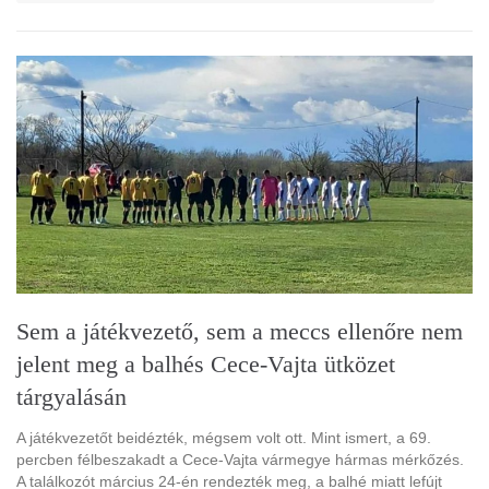
Sem a játékvezető, sem a meccs ellenőre nem
jelent meg a balhés Cece-Vajta ütközet
tárgyalásán
A játékvezetőt beidézték, mégsem volt ott. Mint ismert, a 69.
percben félbeszakadt a Cece-Vajta vármegye hármas mérkőzés.
A találkozót március 24-én rendezték meg, a balhé miatt lefújt