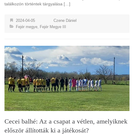
találkozón történtek tárgyalása […]
2024-04-05
Czene Dániel
Fejér megye
,
Fejér Megye III
Cecei balhé: Az a csapat a vétlen, amelyiknek
először állították ki a játékosát?