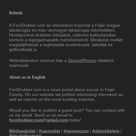
Rólunk
A FociDrukker.com az elsőszámú hírportál a Fejér megyei
labdarúgás és más vármegyei labdarúgás tekintetében.
Honlapunkon érdekes interjúkat, valamint tudósításokat
közlünk a legizgalmasabb mérkőzésekről. Mindezek mellett
megtalálhatóak a legfrissebb eredmények, tabellák és
góllövőlisták is.
Weboldalunkon számos kép a
DepositPhotos
oldaláról
származik.
About us in English
FociDrukker.com is a news portal about soccer in Fejér
County. On our website we publish interesting interviews as
well as reports on the most exciting matches.
Would you like to publish a guest post? You can contact with
us via email. Send us an email to
focidrukker.com@gmail.com
today!
Médiaajánlat
|
Kapcsolat
|
Impresszum
|
Adatvédelem
|
Süti tájékoztató