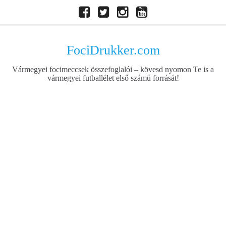
Skip
Facebook
Twitter
Instagram
Youtube
to
content
FociDrukker.com
Vármegyei focimeccsek összefoglalói – kövesd nyomon Te is a
vármegyei futballélet első számú forrását!