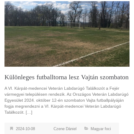
Különleges futballtorna lesz Vajtán szombaton
A VI. Kárpát-medencei Veterán Labdarúgó Találkozót a Fejér
vármegyei településen rendezik. Az Országos Veterán Labdarúgó
Egyesület 2024. október 12-én szombaton Vajta futballpályáján
fogja megrendezni a VI. Kárpát-medencei Veterán Labdarúgó
Találkozót. […]
2024-10-08
Czene Dániel
Magyar foci