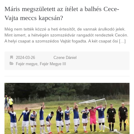
Máris megszületett az ítélet a balhés Cece-
Vajta meccs kapcsán?
Még nem tették közzé a heti értesítőt, de vannak árulkodó jelek.
Mint ismert, a hétvégén szomszédvár rangadót rendeztek Cecén.
A helyi csapat a szomszédos Vajtát fogadta. A két csapat ősi […]
2024-03-26
Czene Dániel
Fejér megye
,
Fejér Megye III