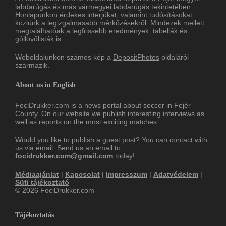
labdarúgás és más vármegyei labdarúgás tekintetében.
Honlapunkon érdekes interjúkat, valamint tudósításokat
közlünk a legizgalmasabb mérkőzésekről. Mindezek mellett
megtalálhatóak a legfrissebb eredmények, tabellák és
góllövőlisták is.
Weboldalunkon számos kép a
DepositPhotos
oldaláról
származik.
About us in English
FociDrukker.com is a news portal about soccer in Fejér
County. On our website we publish interesting interviews as
well as reports on the most exciting matches.
Would you like to publish a guest post? You can contact with
us via email. Send us an email to
focidrukker.com@gmail.com
today!
Médiaajánlat
|
Kapcsolat
|
Impresszum
|
Adatvédelem
|
Süti tájékoztató
© 2026 FociDrukker.com
Tájékoztatás