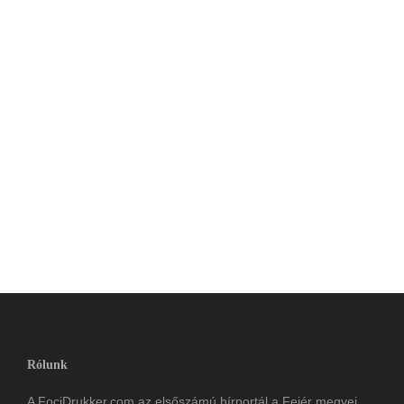
Rólunk
A FociDrukker.com az elsőszámú hírportál a Fejér megyei