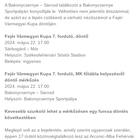
A Bakonycsernye – Sárosd találkozót a Bakonycsernye
Sportpályán bonyolítják le. Vélhetően nem jelentős létszámmal,
de azért ez a lépés csökkenti a várható nézőszámot a Fejér
Vármegyei Kupa döntőjén.
Fejér Vármegyei Kupa 7. forduló, döntő
2024. május 22. 17:00
Sárbogárd – Mór
Helyszín: Székesfehérvári Sóstói Stadion
Belépés: ingyenes
Fejér Vármegyei Kupa 7. forduló, MK főtábla helyezésről
döntő mérkőzés
2024. május 22. 17:00
Bakonycsernye – Sárosd
Helyszín: Bakonycsernye Sportpálya
Kevesebb szurkoló lehet a mérkőzésen egy furcsa döntés
következtében
Meglepő volt az a bejelentés, amely szerint ugyancsak szerdán,
éppen 17 órától közönségtalálkozó lesz az Arconic-Alba Fehérvár