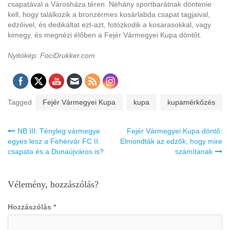
csapatával a Városháza téren. Néhány sportbarátnak döntenie
kell, hogy találkozik a bronzérmes kosárlabda csapat tagjaival,
edzőivel, és dedikáltat ezt-azt, fotózkodik a kosarasokkal, vagy
kimegy, és megnézi élőben a Fejér Vármegyei Kupa döntőt.
Nyitókép: FociDrukker.com
Tagged
Fejér Vármegyei Kupa
kupa
kupamérkőzés
Bejegyzés
NB III: Tényleg vármegye
Fejér Vármegyei Kupa döntő:
navigáció
egyes lesz a Fehérvár FC II.
Elmondták az edzők, hogy mire
csapata és a Dunaújváros is?
számítanak
Vélemény, hozzászólás?
Hozzászólás
*