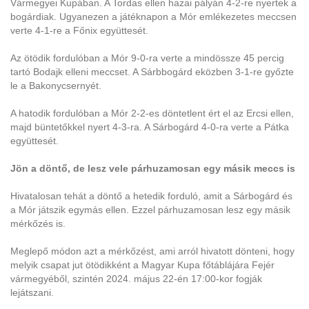
Vármegyei Kupában. A Tordas ellen hazai pályán 4-2-re nyertek a
bogárdiak. Ugyanezen a játéknapon a Mór emlékezetes meccsen
verte 4-1-re a Főnix együttesét.
Az ötödik fordulóban a Mór 9-0-ra verte a mindössze 45 percig
tartó Bodajk elleni meccset. A Sárbbogárd eközben 3-1-re győzte
le a Bakonycsernyét.
A hatodik fordulóban a Mór 2-2-es döntetlent ért el az Ercsi ellen,
majd büntetőkkel nyert 4-3-ra. A Sárbogárd 4-0-ra verte a Pátka
együttesét.
Jön a döntő, de lesz vele párhuzamosan egy másik meccs is
Hivatalosan tehát a döntő a hetedik forduló, amit a Sárbogárd és
a Mór játszik egymás ellen. Ezzel párhuzamosan lesz egy másik
mérkőzés is.
Meglepő módon azt a mérkőzést, ami arról hivatott dönteni, hogy
melyik csapat jut ötödikként a Magyar Kupa főtáblájára Fejér
vármegyéből, szintén 2024. május 22-én 17:00-kor fogják
lejátszani.