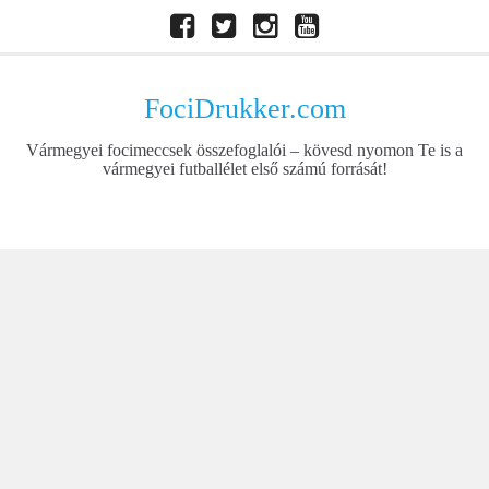
Skip
Facebook
Twitter
Instagram
Youtube
to
content
FociDrukker.com
Vármegyei focimeccsek összefoglalói – kövesd nyomon Te is a
vármegyei futballélet első számú forrását!