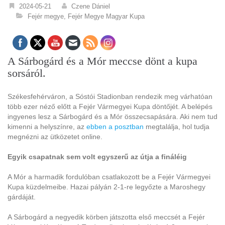
2024-05-21
Czene Dániel
Fejér megye
,
Fejér Megye Magyar Kupa
A Sárbogárd és a Mór meccse dönt a kupa
sorsáról.
Székesfehérváron, a Sóstói Stadionban rendezik meg várhatóan
több ezer néző előtt a Fejér Vármegyei Kupa döntőjét. A belépés
ingyenes lesz a Sárbogárd és a Mór összecsapására. Aki nem tud
kimenni a helyszínre, az
ebben a posztban
megtalálja, hol tudja
megnézni az ütközetet online.
Egyik csapatnak sem volt egyszerű az útja a fináléig
A Mór a harmadik fordulóban csatlakozott be a Fejér Vármegyei
Kupa küzdelmeibe. Hazai pályán 2-1-re legyőzte a Maroshegy
gárdáját.
A Sárbogárd a negyedik körben játszotta első meccsét a Fejér