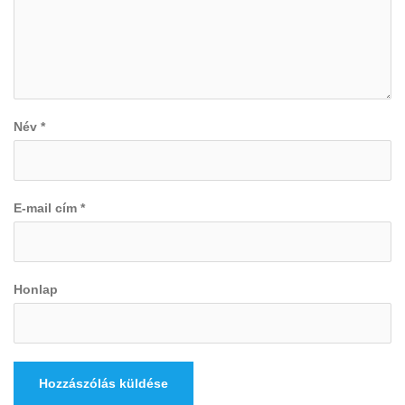
Név
*
E-mail cím
*
Honlap