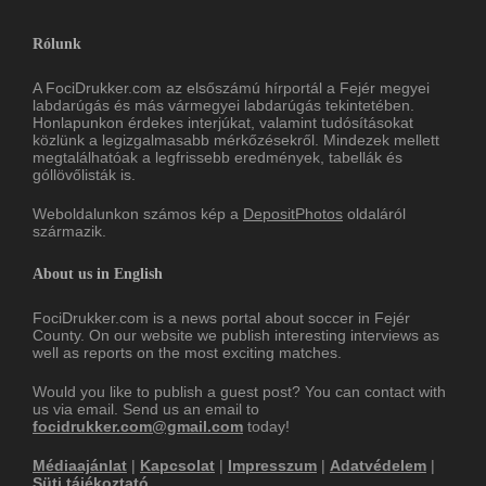
Rólunk
A FociDrukker.com az elsőszámú hírportál a Fejér megyei
labdarúgás és más vármegyei labdarúgás tekintetében.
Honlapunkon érdekes interjúkat, valamint tudósításokat
közlünk a legizgalmasabb mérkőzésekről. Mindezek mellett
megtalálhatóak a legfrissebb eredmények, tabellák és
góllövőlisták is.
Weboldalunkon számos kép a
DepositPhotos
oldaláról
származik.
About us in English
FociDrukker.com is a news portal about soccer in Fejér
County. On our website we publish interesting interviews as
well as reports on the most exciting matches.
Would you like to publish a guest post? You can contact with
us via email. Send us an email to
focidrukker.com@gmail.com
today!
Médiaajánlat
|
Kapcsolat
|
Impresszum
|
Adatvédelem
|
Süti tájékoztató