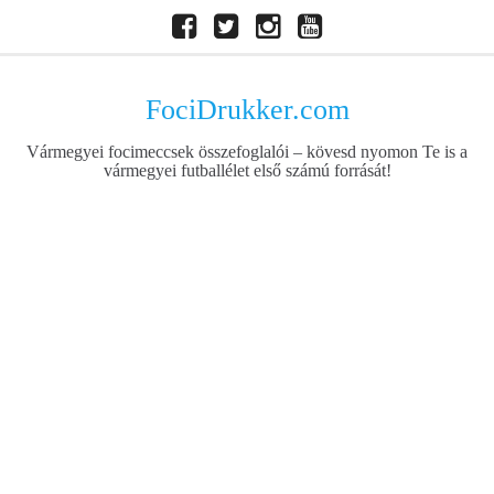
Skip
Facebook
Twitter
Instagram
Youtube
to
content
FociDrukker.com
Vármegyei focimeccsek összefoglalói – kövesd nyomon Te is a
vármegyei futballélet első számú forrását!