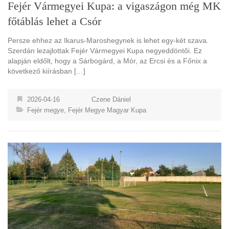
Fejér Vármegyei Kupa: a vigaszágon még MK
főtáblás lehet a Csór
Persze ehhez az Ikarus-Maroshegynek is lehet egy-két szava.
Szerdán lezajlottak Fejér Vármegyei Kupa negyeddöntői. Ez
alapján eldőlt, hogy a Sárbogárd, a Mór, az Ercsi és a Főnix a
következő kiírásban […]
2026-04-16
Czene Dániel
Fejér megye
,
Fejér Megye Magyar Kupa