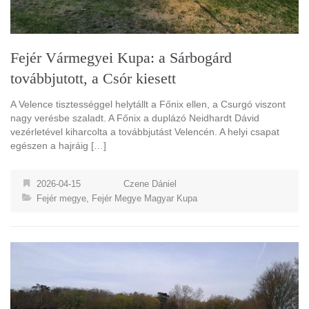
Fejér Vármegyei Kupa: a Sárbogárd
továbbjutott, a Csór kiesett
A Velence tisztességgel helytállt a Főnix ellen, a Csurgó viszont
nagy verésbe szaladt. A Főnix a duplázó Neidhardt Dávid
vezérletével kiharcolta a továbbjutást Velencén. A helyi csapat
egészen a hajráig […]
2026-04-15
Czene Dániel
Fejér megye
,
Fejér Megye Magyar Kupa