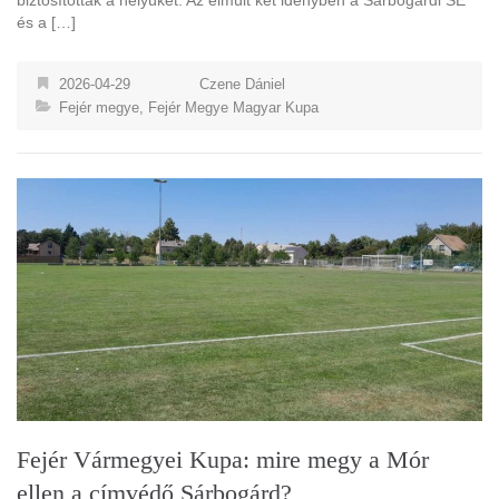
biztosították a helyüket. Az elmúlt két idényben a Sárbogárdi SE
és a […]
2026-04-29
Czene Dániel
Fejér megye
,
Fejér Megye Magyar Kupa
Fejér Vármegyei Kupa: mire megy a Mór
ellen a címvédő Sárbogárd?