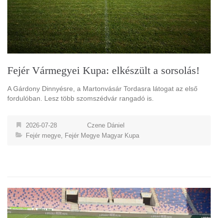
Fejér Vármegyei Kupa: elkészült a sorsolás!
A Gárdony Dinnyésre, a Martonvásár Tordasra látogat az első
fordulóban. Lesz több szomszédvár rangadó is.
2026-07-28
Czene Dániel
Fejér megye
,
Fejér Megye Magyar Kupa