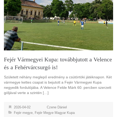
Fejér Vármegyei Kupa: továbbjutott a Velence
és a Fehérvárcsurgó is!
Született néhány meglepő eredmény a csütörtöki játéknapon. Két
vármegye kettes csapat is bejutott a Fejér Vármegyei Kupa
negyedik fordulójába. A Velence Felde Márk 60. percben szerzett
góljával verte a szintén […]
2026-04-02
Czene Dániel
Fejér megye
,
Fejér Megye Magyar Kupa