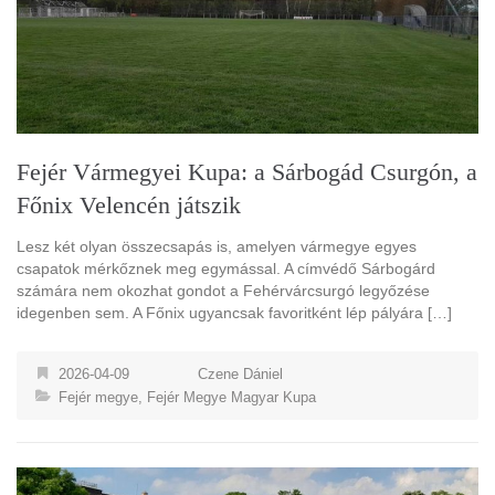
Fejér Vármegyei Kupa: a Sárbogád Csurgón, a
Főnix Velencén játszik
Lesz két olyan összecsapás is, amelyen vármegye egyes
csapatok mérkőznek meg egymással. A címvédő Sárbogárd
számára nem okozhat gondot a Fehérvárcsurgó legyőzése
idegenben sem. A Főnix ugyancsak favoritként lép pályára […]
2026-04-09
Czene Dániel
Fejér megye
,
Fejér Megye Magyar Kupa