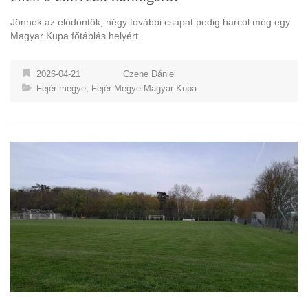
Jönnek az elődöntők, négy további csapat pedig harcol még egy
Magyar Kupa főtáblás helyért.
2026-04-21
Czene Dániel
Fejér megye
,
Fejér Megye Magyar Kupa