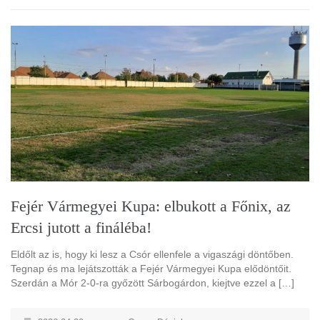
Fejér Vármegyei Kupa: elbukott a Főnix, az
Ercsi jutott a fináléba!
Eldőlt az is, hogy ki lesz a Csór ellenfele a vigaszági döntőben.
Tegnap és ma lejátszották a Fejér Vármegyei Kupa elődöntőit.
Szerdán a Mór 2-0-ra győzött Sárbogárdon, kiejtve ezzel a […]