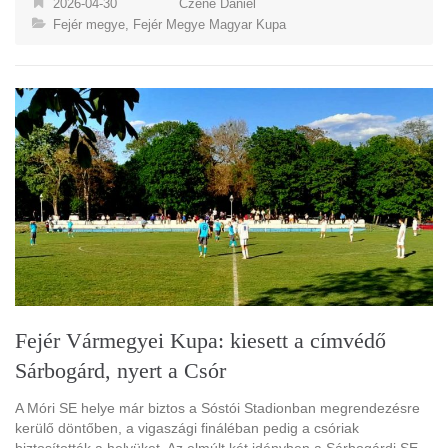
2026-04-30
Czene Dániel
Fejér megye
,
Fejér Megye Magyar Kupa
Fejér Vármegyei Kupa: kiesett a címvédő
Sárbogárd, nyert a Csór
A Móri SE helye már biztos a Sóstói Stadionban megrendezésre
kerülő döntőben, a vigaszági fináléban pedig a csóriak