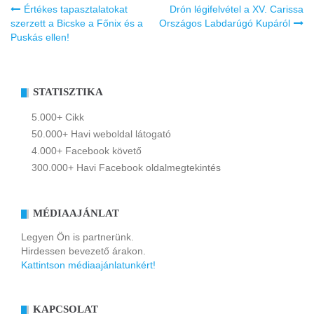
Bejegyzés
Értékes tapasztalatokat
Drón légifelvétel a XV. Carissa
navigáció
szerzett a Bicske a Főnix és a
Országos Labdarúgó Kupáról
Puskás ellen!
STATISZTIKA
5.000+ Cikk
50.000+ Havi weboldal látogató
4.000+ Facebook követő
300.000+ Havi Facebook oldalmegtekintés
MÉDIAAJÁNLAT
Legyen Ön is partnerünk.
Hirdessen bevezető árakon.
Kattintson médiaajánlatunkért!
KAPCSOLAT