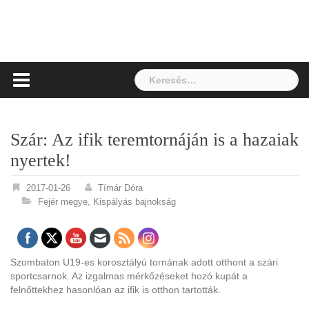
Keresés:
Szár: Az ifik teremtornáján is a hazaiak
nyertek!
2017-01-26
Tímár Dóra
Fejér megye
,
Kispályás bajnokság
Szombaton U19-es korosztályú tornának adott otthont a szári
sportcsarnok. Az izgalmas mérkőzéseket hozó kupát a
felnőttekhez hasonlóan az ifik is otthon tartották.