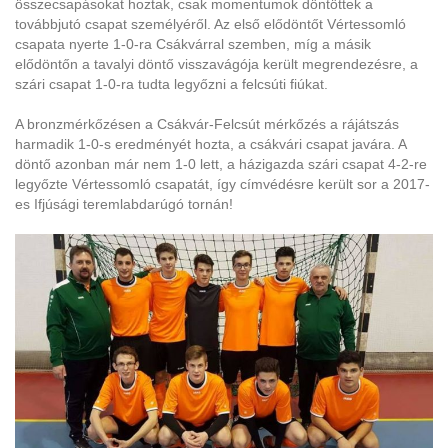
összecsapásokat hoztak, csak momentumok döntöttek a
továbbjutó csapat személyéről. Az első elődöntőt Vértessomló
csapata nyerte 1-0-ra Csákvárral szemben, míg a másik
elődöntőn a tavalyi döntő visszavágója került megrendezésre, a
szári csapat 1-0-ra tudta legyőzni a felcsúti fiúkat.
A bronzmérkőzésen a Csákvár-Felcsút mérkőzés a rájátszás
harmadik 1-0-s eredményét hozta, a csákvári csapat javára. A
döntő azonban már nem 1-0 lett, a házigazda szári csapat 4-2-re
legyőzte Vértessomló csapatát, így címvédésre került sor a 2017-
es Ifjúsági teremlabdarúgó tornán!