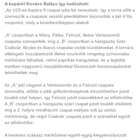
A kupáról Kovács Balázs így tudósított:
„Az U19-es kupára 9 csapat adta be nevezését, így a torna előtt a
szervezők a csapatok vezetői jelenlétében kisorsolták a két 4 fős
csoportot, mely a következőképpen alakult:
„A” csoportban a Mány, Pátka, Felcsút, illetve Vértessomló
csapatai szerepeltek, míg a „B” csoportban a házigazda Szár,
Csákvár, Bicske és Ikarus csapatai vívták küzdelmeiket. A tornára
ellátogató hozzátartozók illetve szurkolók rengeteg színvonalas
mérkőzést láthattak, néhol paprikás hangulattal, de a legtöbb
esetben nagyszerű összjátékokkal fűszerezett összecsapásokat
tekinthettek meg.
Az „A” jelű négyest a Vértessomló és a Felcsút csapata
dominálta, előbbi a jobb gólkülönbségének köszönhetően jutott
tovább első helyen, így Felcsút jutott másodikként az elődöntőbe.
A „B” csoportban a házigazda szári csapat jutott tovább elsőként,
míg a 2. helyre mindhárom csapat esélyes volt az utolsó
mérkőzésig, de végül Csákvár csapata jutott a száriakkal együtt
az elődöntőbe.
A kieséses szakasz mérkőzései egytől-egyig kiegyensúlyozott