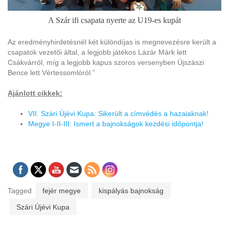
A Szár ifi csapata nyerte az U19-es kupát
Az eredményhirdetésnél két különdíjas is megnevezésre került a
csapatok vezetői által, a legjobb játékos Lázár Márk lett
Csákvárról, míg a legjobb kapus szoros versenyben Újszászi
Bence lett Vértessomlóról.”
Ajánlott cikkek:
VII. Szári Újévi Kupa: Sikerült a címvédés a hazaiaknak!
Megye I-II-III: Ismert a bajnokságok kezdési időpontja!
Tagged
fejér megye
kispályás bajnokság
Szári Újévi Kupa