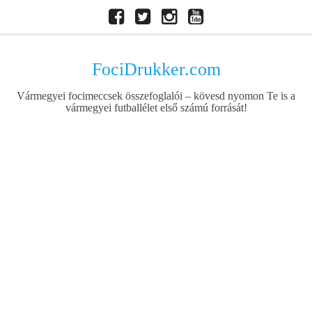
Skip
Facebook
Twitter
Instagram
Youtube
to
content
FociDrukker.com
Vármegyei focimeccsek összefoglalói – kövesd nyomon Te is a
vármegyei futballélet első számú forrását!