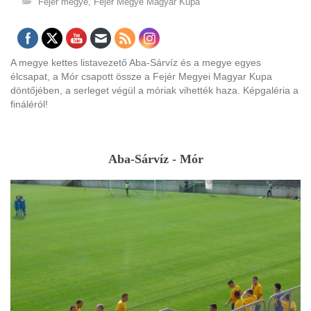
Fejér megye
,
Fejér Megye Magyar Kupa
A megye kettes listavezető Aba-Sárvíz és a megye egyes
élcsapat, a Mór csapott össze a Fejér Megyei Magyar Kupa
döntőjében, a serleget végül a móriak vihették haza. Képgaléria a
fináléról!
Aba-Sárvíz - Mór