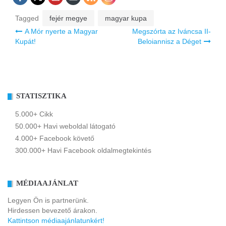
Tagged
fejér megye
magyar kupa
Bejegyzés
A Mór nyerte a Magyar
Megszórta az Iváncsa II-
navigáció
Kupát!
Beloiannisz a Déget
STATISZTIKA
5.000+ Cikk
50.000+ Havi weboldal látogató
4.000+ Facebook követő
300.000+ Havi Facebook oldalmegtekintés
MÉDIAAJÁNLAT
Legyen Ön is partnerünk.
Hirdessen bevezető árakon.
Kattintson médiaajánlatunkért!