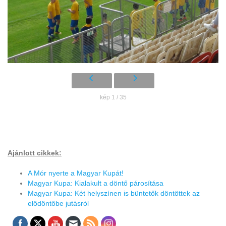
kép 1 / 35
Ajánlott cikkek:
A Mór nyerte a Magyar Kupát!
Magyar Kupa: Kialakult a döntő párosítása
Magyar Kupa: Két helyszínen is büntetők döntöttek az
elődöntőbe jutásról