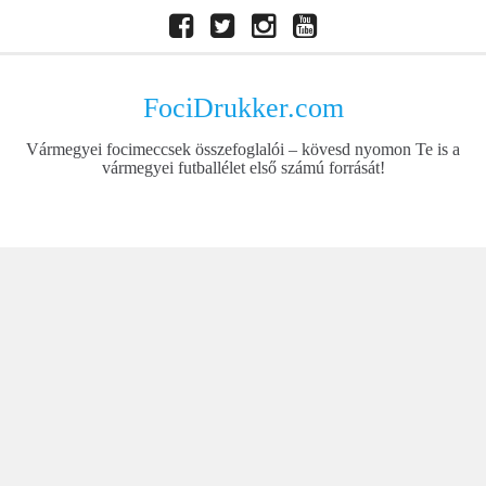
Skip
Facebook
Twitter
Instagram
Youtube
to
content
FociDrukker.com
Vármegyei focimeccsek összefoglalói – kövesd nyomon Te is a
vármegyei futballélet első számú forrását!