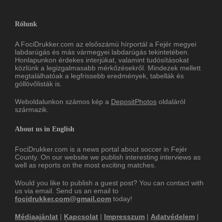
Rólunk
A FociDrukker.com az elsőszámú hírportál a Fejér megyei
labdarúgás és más vármegyei labdarúgás tekintetében.
Honlapunkon érdekes interjúkat, valamint tudósításokat
közlünk a legizgalmasabb mérkőzésekről. Mindezek mellett
megtalálhatóak a legfrissebb eredmények, tabellák és
góllövőlisták is.
Weboldalunkon számos kép a
DepositPhotos
oldaláról
származik.
About us in English
FociDrukker.com is a news portal about soccer in Fejér
County. On our website we publish interesting interviews as
well as reports on the most exciting matches.
Would you like to publish a guest post? You can contact with
us via email. Send us an email to
focidrukker.com@gmail.com
today!
Médiaajánlat
|
Kapcsolat
|
Impresszum
|
Adatvédelem
|