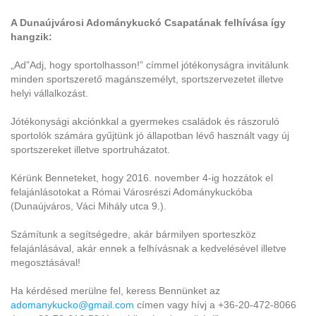
A Dunaújvárosi Adománykuckó Csapatának felhívása így
hangzik:
„Ad”Adj, hogy sportolhasson!” címmel jótékonyságra invitálunk
minden sportszerető magánszemélyt, sportszervezetet illetve
helyi vállalkozást.
Jótékonysági akciónkkal a gyermekes családok és rászoruló
sportolók számára gyűjtünk jó állapotban lévő használt vagy új
sportszereket illetve sportruházatot.
Kérünk Benneteket, hogy 2016. november 4-ig hozzátok el
felajánlásotokat a Római Városrészi Adománykuckóba
(Dunaújváros, Váci Mihály utca 9.).
Számítunk a segítségedre, akár bármilyen sporteszköz
felajánlásával, akár ennek a felhívásnak a kedvelésével illetve
megosztásával!
Ha kérdésed merülne fel, keress Bennünket az
adomanykucko@gmail.com
címen vagy hívj a +36-20-472-8066