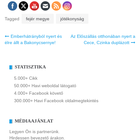
Tagged
fejér megye
jótékonyság
Bejegyzés
Emberhátrányból nyert és
Az Előszállás otthonában nyert a
navigáció
élre állt a Bakonycsernye!
Cece, Czinka duplázott
STATISZTIKA
5.000+ Cikk
50.000+ Havi weboldal látogató
4.000+ Facebook követő
300.000+ Havi Facebook oldalmegtekintés
MÉDIAAJÁNLAT
Legyen Ön is partnerünk.
Hirdessen bevezető árakon.