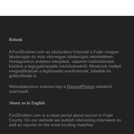
Rólunk
A FociDrukker.com az elsőszámú hírportál a Fejér megyei
labdarúgás és más vármegyei labdarúgás tekintetében.
Honlapunkon érdekes interjúkat, valamint tudósításokat
közlünk a legizgalmasabb mérkőzésekről. Mindezek mellett
megtalálhatóak a legfrissebb eredmények, tabellák és
góllövőlisták is.
Weboldalunkon számos kép a
DepositPhotos
oldaláról
származik.
About us in English
FociDrukker.com is a news portal about soccer in Fejér
County. On our website we publish interesting interviews as
well as reports on the most exciting matches.