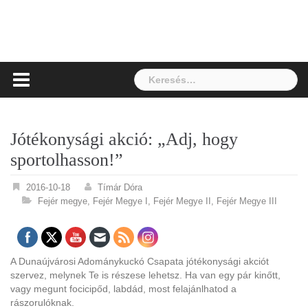
Keresés:
Jótékonysági akció: „Adj, hogy
sportolhasson!”
2016-10-18
Tímár Dóra
Fejér megye
,
Fejér Megye I
,
Fejér Megye II
,
Fejér Megye III
A Dunaújvárosi Adománykuckó Csapata jótékonysági akciót
szervez, melynek Te is részese lehetsz. Ha van egy pár kinőtt,
vagy megunt focicipőd, labdád, most felajánlhatod a
rászorulóknak.