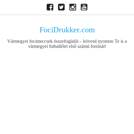
Skip
Facebook
Twitter
Instagram
Youtube
to
content
FociDrukker.com
Vármegyei focimeccsek összefoglalói – kövesd nyomon Te is a
vármegyei futballélet első számú forrását!