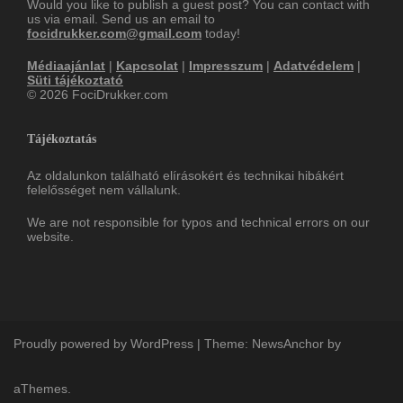
Would you like to publish a guest post? You can contact with
us via email. Send us an email to
focidrukker.com@gmail.com
today!
Médiaajánlat
|
Kapcsolat
|
Impresszum
|
Adatvédelem
|
Süti tájékoztató
© 2026 FociDrukker.com
Tájékoztatás
Az oldalunkon található elírásokért és technikai hibákért
felelősséget nem vállalunk.
We are not responsible for typos and technical errors on our
website.
Proudly powered by WordPress
|
Theme:
NewsAnchor
by
aThemes.