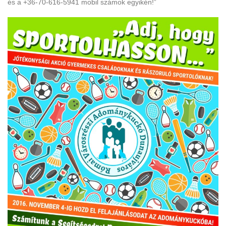
és a +36-70-616-5941 mobil számok egyikén!”