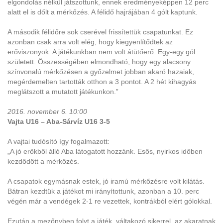
elgondolás nélkül játszottunk, ennek eredményeképpen 12 perc
alatt el is dőlt a mérkőzés. A félidő hajrájában 4 gólt kaptunk.
A második félidőre sok cserével frissítettük csapatunkat. Ez
azonban csak arra volt elég, hogy kiegyenlítődtek az
erőviszonyok. A játékunkban nem volt átütőerő. Egy-egy gól
született. Összességében elmondható, hogy egy alacsony
színvonalú mérkőzésen a győzelmet jobban akaró hazaiak,
megérdemelten tartották otthon a 3 pontot. A 2 hét kihagyás
meglátszott a mutatott játékunkon.”
2016. november 6. 10:00
Vajta U16 – Aba-Sárvíz U16 3-5
A vajtai tudósító így fogalmazott:
„A jó erőkből álló Aba látogatott hozzánk. Esős, nyirkos időben
kezdődött a mérkőzés.
A csapatok egymásnak estek, jó iramú mérkőzésre volt kilátás.
Bátran kezdtük a játékot mi irányítottunk, azonban a 10. perc
végén már a vendégek 2-1 re vezettek, kontrákból elért gólokkal.
Ezután a mezőnyben folyt a játék, váltakozó sikerrel, az akaratnak