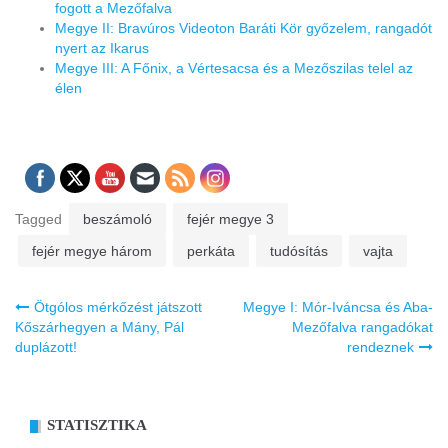
fogott a Mezőfalva
Megye II: Bravúros Videoton Baráti Kör győzelem, rangadót
nyert az Ikarus
Megye III: A Főnix, a Vértesacsa és a Mezőszilas telel az
élen
Tagged
beszámoló
fejér megye 3
fejér megye három
perkáta
tudósítás
vajta
Bejegyzés
Ötgólos mérkőzést játszott
Megye I: Mór-Iváncsa és Aba-
navigáció
Kőszárhegyen a Mány, Pál
Mezőfalva rangadókat
duplázott!
rendeznek
STATISZTIKA