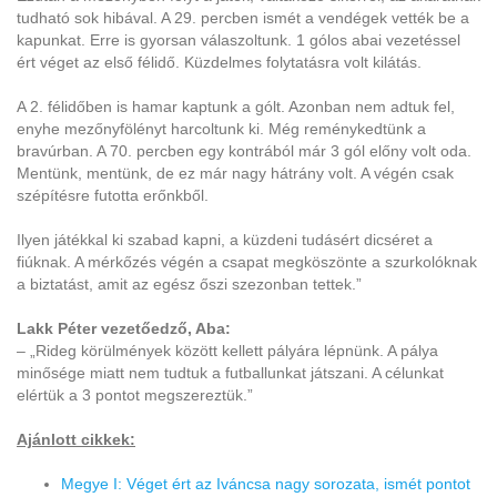
tudható sok hibával. A 29. percben ismét a vendégek vették be a
kapunkat. Erre is gyorsan válaszoltunk. 1 gólos abai vezetéssel
ért véget az első félidő. Küzdelmes folytatásra volt kilátás.
A 2. félidőben is hamar kaptunk a gólt. Azonban nem adtuk fel,
enyhe mezőnyfölényt harcoltunk ki. Még reménykedtünk a
bravúrban. A 70. percben egy kontrából már 3 gól előny volt oda.
Mentünk, mentünk, de ez már nagy hátrány volt. A végén csak
szépítésre futotta erőnkből.
Ilyen játékkal ki szabad kapni, a küzdeni tudásért dicséret a
fiúknak. A mérkőzés végén a csapat megköszönte a szurkolóknak
a biztatást, amit az egész őszi szezonban tettek.”
Lakk Péter vezetőedző, Aba:
– „Rideg körülmények között kellett pályára lépnünk. A pálya
minősége miatt nem tudtuk a futballunkat játszani. A célunkat
elértük a 3 pontot megszereztük.”
Ajánlott cikkek:
Megye I: Véget ért az Iváncsa nagy sorozata, ismét pontot