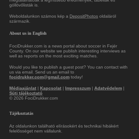
megtalálhatóak a legfrissebb eredmények, tabellák és
góllövőlisták is.
Weboldalunkon számos kép a
DepositPhotos
oldaláról
származik.
About us in English
FociDrukker.com is a news portal about soccer in Fejér
County. On our website we publish interesting interviews as
well as reports on the most exciting matches.
Would you like to publish a guest post? You can contact with
us via email. Send us an email to
focidrukker.com@gmail.com
today!
Médiaajánlat
|
Kapcsolat
|
Impresszum
|
Adatvédelem
|
Süti tájékoztató
© 2026 FociDrukker.com
Tájékoztatás
Az oldalunkon található elírásokért és technikai hibákért
felelősséget nem vállalunk.