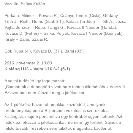
Vezette: Szűcs Zoltán
Perkáta: Mitiner – Kovács R., Csányi, Tomor (Cislo), Gódány –
Tóth J., Reith, Homó (Szabó T.), Kalász (Erdődi) – Tóth A., Józsa.
Vajta: Joháczi – Rupa, Tángli G., Kovács II Nándor (Handa),
Kovács D. (Fehér) – Sinka, Polyák, Kovács I Nándor (Bosnyák),
Király – Barsi, Szalai R.
Gól: Rupa (4′), Kovács D. (37′), Barsi (83′)
2016. november 2. 10:00
Kisláng U16 – Vajta U16 6-2 (5-1)
A vajtai tudósító így fogalmazott:
„Csapatunk a dobogóért vívott harc fontos állomásához érkezett.
Ez azonban nem látszott meg a játékunkon.
Az 1 játékrész hazai rohamokkal kezdődött, amelynek
eredményeképpen a 9. percben vezetést is szereztek a
kislángiak, majd 5 perc múlva egy kontrából egyenlítettünk. Azt
hittük ez felrázza a játékosainkat, de nem így történt. Sajnos a
félidő további részében sem találtuk magunkat. Erőtlenül,