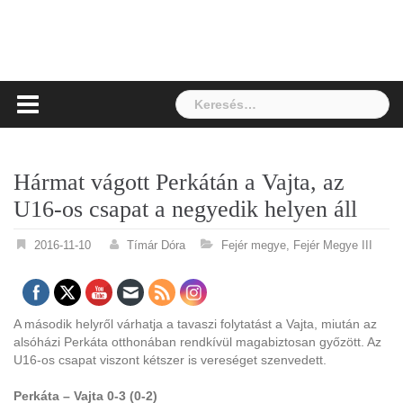
Keresés:
Hármat vágott Perkátán a Vajta, az
U16-os csapat a negyedik helyen áll
2016-11-10
Tímár Dóra
Fejér megye
,
Fejér Megye III
A második helyről várhatja a tavaszi folytatást a Vajta, miután az
alsóházi Perkáta otthonában rendkívül magabiztosan győzött. Az
U16-os csapat viszont kétszer is vereséget szenvedett.
Perkáta – Vajta 0-3 (0-2)