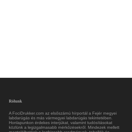
Rólunk
A FociDrukker.com az elsőszámú hírportál a Fejér megyei
labdarúgás és más vármegyei labdarúgás tekintetében.
Honlapunkon érdekes interjúkat, valamint tudósításokat
közlünk a legizgalmasabb mérkőzésekről. Mindezek mellett