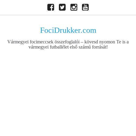
Skip
Facebook
Twitter
Instagram
Youtube
to
content
FociDrukker.com
Vármegyei focimeccsek összefoglalói – kövesd nyomon Te is a
vármegyei futballélet első számú forrását!