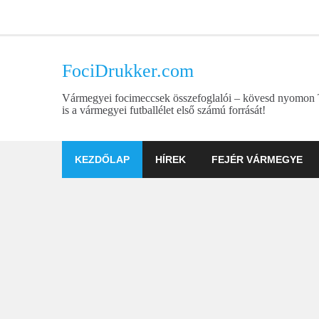
Skip
to
content
FociDrukker.com
Vármegyei focimeccsek összefoglalói – kövesd nyomon
is a vármegyei futballélet első számú forrását!
KEZDŐLAP
HÍREK
FEJÉR VÁRMEGYE