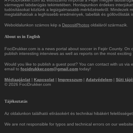
A FociDrukker.com az elsőszámú hírportál a Fejér megyei labdarúg
vármegyei labdarúgás tekintetében. Honlapunkon érdekes interjúkat
tudósításokat közlünk a legizgalmasabb mérkőzésekről. Mindezek me
megtalálhatóak a legfrissebb eredmények, tabellák és góllövőlisták i
Weboldalunkon számos kép a
DepositPhotos
oldaláról származik.
About us in English
FociDrukker.com is a news portal about soccer in Fejér County. On 
publish interesting interviews as well as reports on the most excitin
Would you like to publish a guest post? You can contact with us via 
email to
focidrukker.com@gmail.com
today!
Médiaajánlat
|
Kapcsolat
|
Impresszum
|
Adatvédelem
|
Süti táj
© 2026 FociDrukker.com
Tájékoztatás
Az oldalunkon található elírásokért és technikai hibákért felelőssége
We are not responsible for typos and technical errors on our website