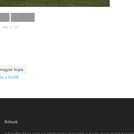
kép 1 / 12
magyar kupa
 és a KVSE
Rólunk