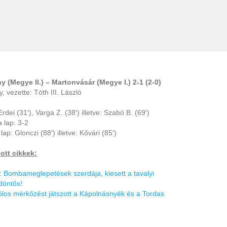
 (Megye II.) – Martonvásár (Megye I.) 2-1 (2-0)
, vezette: Tóth III. László
Erdei (31′), Varga Z. (38′) illetve: Szabó B. (69′)
 lap: 3-2
 lap: Glonczi (88′) illetve: Kővári (85′)
ott cikkek:
 Bombameglepetések szerdája, kiesett a tavalyi
döntős!
los mérkőzést játszott a Kápolnásnyék és a Tordas