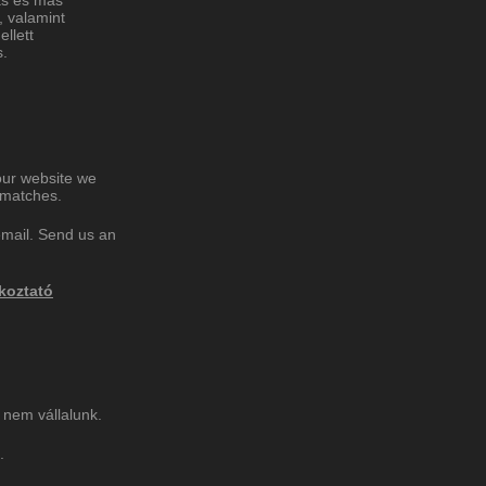
ás és más
, valamint
llett
s.
our website we
g matches.
email. Send us an
ékoztató
t nem vállalunk.
.