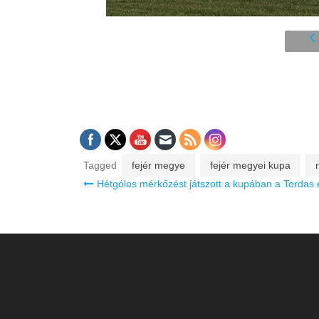
Tagged
fejér megye
fejér megyei kupa
Bejegyzés
Hétgólos mérkőzést játszott a kupában a Tordas
navigáció
STATISZTIKA
5.000+ Cikk
50.000+ Havi weboldal látogató
4.000+ Facebook követő
300.000+ Havi Facebook oldalmegtekintés