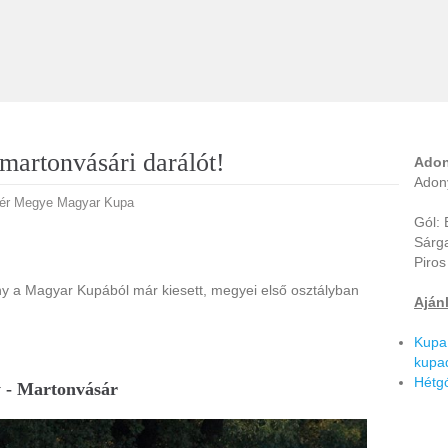
martonvásári darálót!
Adony
Adony
jér Megye Magyar Kupa
Gól: 
Sárga
Piros
y a Magyar Kupából már kiesett, megyei első osztályban
Ajánl
Kupa:
kupa
Hétgó
 - Martonvásár