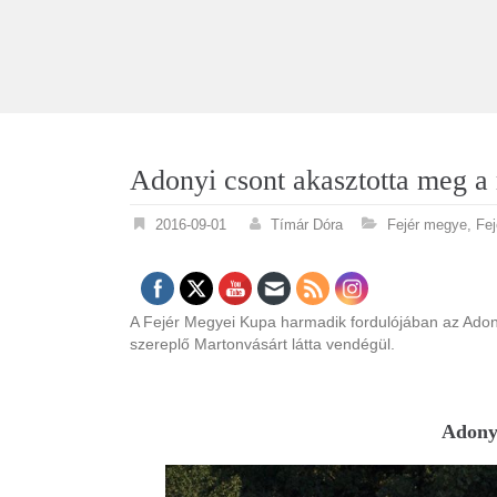
Adonyi csont akasztotta meg a 
2016-09-01
Tímár Dóra
Fejér megye
,
Fe
A Fejér Megyei Kupa harmadik fordulójában az Adon
szereplő Martonvásárt látta vendégül.
Adony