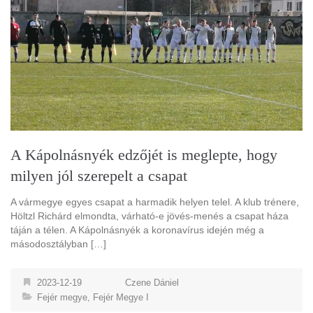
A Kápolnásnyék edzőjét is meglepte, hogy
milyen jól szerepelt a csapat
A vármegye egyes csapat a harmadik helyen telel. A klub trénere,
Höltzl Richárd elmondta, várható-e jövés-menés a csapat háza
táján a télen. A Kápolnásnyék a koronavírus idején még a
másodosztályban […]
2023-12-19
Czene Dániel
Fejér megye
,
Fejér Megye I