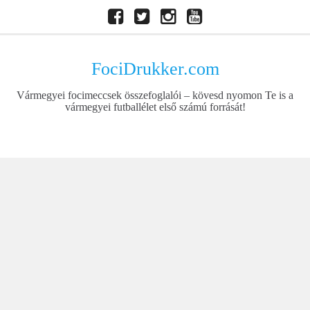
Skip
Facebook
Twitter
Instagram
Youtube
to
content
FociDrukker.com
Vármegyei focimeccsek összefoglalói – kövesd nyomon Te is a
vármegyei futballélet első számú forrását!