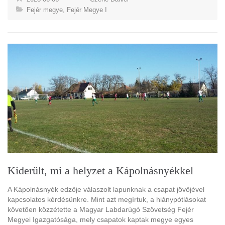
Fejér megye
,
Fejér Megye I
Kiderült, mi a helyzet a Kápolnásnyékkel
A Kápolnásnyék edzője válaszolt lapunknak a csapat jövőjével
kapcsolatos kérdésünkre. Mint azt megírtuk, a hiánypótlásokat
követően közzétette a Magyar Labdarúgó Szövetség Fejér
Megyei Igazgatósága, mely csapatok kaptak megye egyes