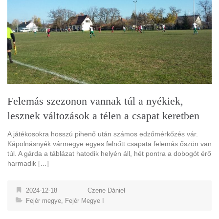
Felemás szezonon vannak túl a nyékiek,
lesznek változások a télen a csapat keretben
A játékosokra hosszú pihenő után számos edzőmérkőzés vár.
Kápolnásnyék vármegye egyes felnőtt csapata felemás őszön van
túl. A gárda a táblázat hatodik helyén áll, hét pontra a dobogót érő
harmadik […]
2024-12-18
Czene Dániel
Fejér megye
,
Fejér Megye I