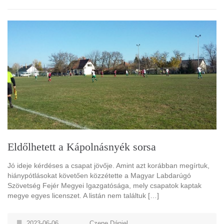
Eldőlhetett a Kápolnásnyék sorsa
Jó ideje kérdéses a csapat jövője. Amint azt korábban megírtuk,
hiánypótlásokat követően közzétette a Magyar Labdarúgó
Szövetség Fejér Megyei Igazgatósága, mely csapatok kaptak
megye egyes licenszet. A listán nem találtuk […]
2023-06-06
Czene Dániel