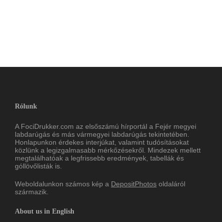
Rólunk
A FociDrukker.com az elsőszámú hírportál a Fejér megyei
labdarúgás és más vármegyei labdarúgás tekintetében.
Honlapunkon érdekes interjúkat, valamint tudósításokat
közlünk a legizgalmasabb mérkőzésekről. Mindezek mellett
megtalálhatóak a legfrissebb eredmények, tabellák és
góllövőlisták is.
Weboldalunkon számos kép a
DepositPhotos
oldaláról
származik.
About us in English