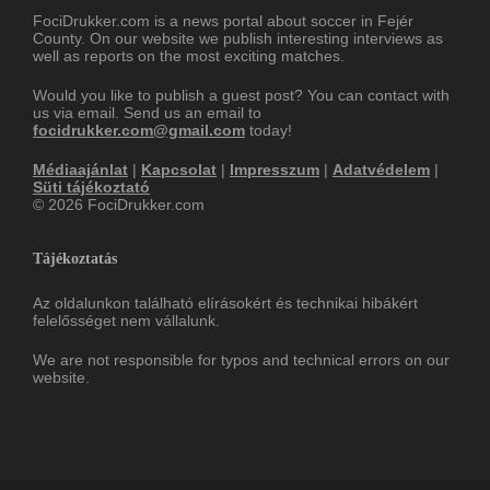
FociDrukker.com is a news portal about soccer in Fejér
County. On our website we publish interesting interviews as
well as reports on the most exciting matches.
Would you like to publish a guest post? You can contact with
us via email. Send us an email to
focidrukker.com@gmail.com
today!
Médiaajánlat
|
Kapcsolat
|
Impresszum
|
Adatvédelem
|
Süti tájékoztató
© 2026 FociDrukker.com
Tájékoztatás
Az oldalunkon található elírásokért és technikai hibákért
felelősséget nem vállalunk.
We are not responsible for typos and technical errors on our
website.