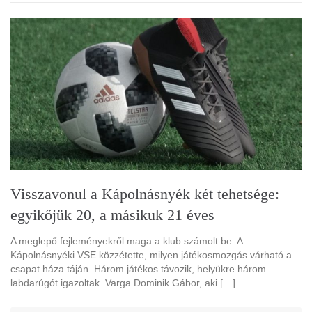
Visszavonul a Kápolnásnyék két tehetsége:
egyikőjük 20, a másikuk 21 éves
A meglepő fejleményekről maga a klub számolt be. A
Kápolnásnyéki VSE közzétette, milyen játékosmozgás várható a
csapat háza táján. Három játékos távozik, helyükre három
labdarúgót igazoltak. Varga Dominik Gábor, aki […]