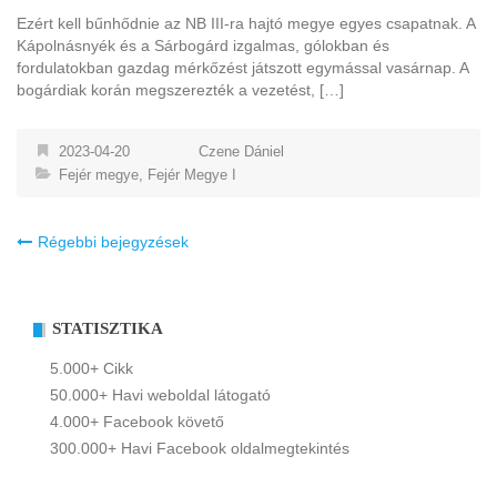
Ezért kell bűnhődnie az NB III-ra hajtó megye egyes csapatnak. A
Kápolnásnyék és a Sárbogárd izgalmas, gólokban és
fordulatokban gazdag mérkőzést játszott egymással vasárnap. A
bogárdiak korán megszerezték a vezetést, […]
2023-04-20
Czene Dániel
Fejér megye
,
Fejér Megye I
Bejegyzés
Régebbi bejegyzések
navigáció
STATISZTIKA
5.000+ Cikk
50.000+ Havi weboldal látogató
4.000+ Facebook követő
300.000+ Havi Facebook oldalmegtekintés