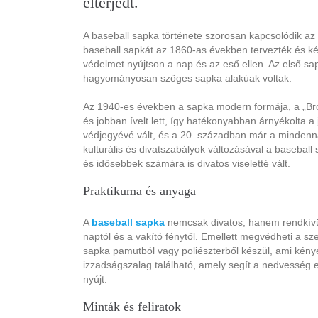
elterjedt.
A baseball sapka története szorosan kapcsolódik az 
baseball sapkát az 1860-as években tervezték és kés
védelmet nyújtson a nap és az eső ellen. Az első sa
hagyományosan szöges sapka alakúak voltak.
Az 1940-es években a sapka modern formája, a „Bro
és jobban ívelt lett, így hatékonyabban árnyékolta 
védjegyévé vált, és a 20. században már a mindenna
kulturális és divatszabályok változásával a basebal
és idősebbek számára is divatos viseletté vált.
Praktikuma és anyaga
A
baseball sapka
nemcsak divatos, hanem rendkívül p
naptól és a vakító fénytől. Emellett megvédheti a sz
sapka pamutból vagy poliészterből készül, ami kénye
izzadságszalag található, amely segít a nedvesség 
nyújt.
Minták és feliratok