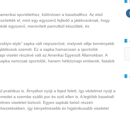
amerikai sportélethez, különösen a baseballhoz. Az első
zítették el, mint egy egyszerű fejfedő a játékosoknak, hogy
pkák egyszerű, merevített pamutból készültek, és
oklyn-style” sapka vált népszerűvé, melynek siltje keményebb
a játékosok szemét. Ez a sapka hamarosan a sportolók
Ar
pi viselet részévé vált az Amerikai Egyesült Államokban. A
l sapka nemcsak sportolók, hanem hétköznapi emberek, fiatalok
raktikus is. Árnyékot nyújt a fejed felett, így védelmet nyújt a
emedet a szembe szálló por és szél ellen is. A legtöbb baseball
lmes viseletet biztosít. Egyes sapkák belső részén
elvezetésében, így kényelmesebb és higiénikusabb viseletet