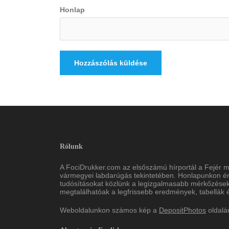
Honlap
Rólunk
A FociDrukker.com az elsőszámú hírportál a Fejér 
vármegyei labdarúgás tekintetében. Honlapunkon érd
tudósításokat közlünk a legizgalmasabb mérkőzések
megtalálhatóak a legfrissebb eredmények, tabellák és
Weboldalunkon számos kép a
DepositPhotos
oldalá