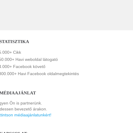
STATISZTIKA
5.000+ Cikk
50.000+ Havi weboldal látogató
4.000+ Facebook követő
300.000+ Havi Facebook oldalmegtekintés
MÉDIAAJÁNLAT
gyen Ön is partnerünk.
rdessen bevezető árakon.
ttintson médiaajánlatunkért!