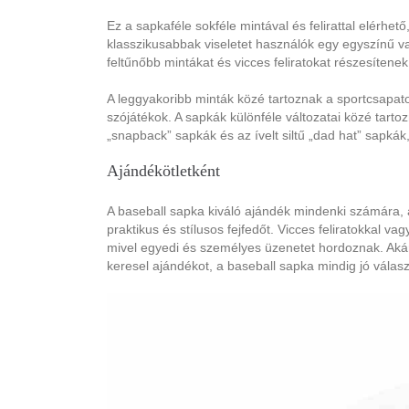
Ez a sapkaféle sokféle mintával és felirattal elérhető
klasszikusabbak viseletet használók egy egyszínű v
feltűnőbb mintákat és vicces feliratokat részesítene
A leggyakoribb minták közé tartoznak a sportcsapatok
szójátékok. A sapkák különféle változatai közé tartoz
„snapback” sapkák és az ívelt siltű „dad hat” sapká
Ajándékötletként
A baseball sapka kiváló ajándék mindenki számára, ak
praktikus és stílusos fejfedőt. Vicces feliratokkal v
mivel egyedi és személyes üzenetet hordoznak. Akár
keresel ajándékot, a baseball sapka mindig jó válasz