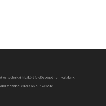
rt és technikai hibákért felelősséget nem vállalunk.
and technical errors on our website.