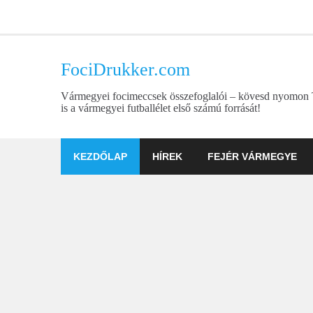
Skip
to
content
FociDrukker.com
Vármegyei focimeccsek összefoglalói – kövesd nyomon
is a vármegyei futballélet első számú forrását!
KEZDŐLAP
HÍREK
FEJÉR VÁRMEGYE