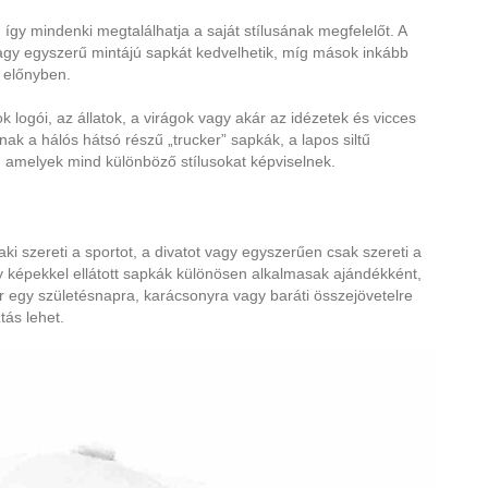
, így mindenki megtalálhatja a saját stílusának megfelelőt. A
agy egyszerű mintájú sapkát kedvelhetik, míg mások inkább
k előnyben.
 logói, az állatok, a virágok vagy akár az idézetek és vicces
nak a hálós hátsó részű „trucker” sapkák, a lapos siltű
k, amelyek mind különböző stílusokat képviselnek.
i szereti a sportot, a divatot vagy egyszerűen csak szereti a
agy képekkel ellátott sapkák különösen alkalmasak ajándékként,
 egy születésnapra, karácsonyra vagy baráti összejövetelre
tás lehet.