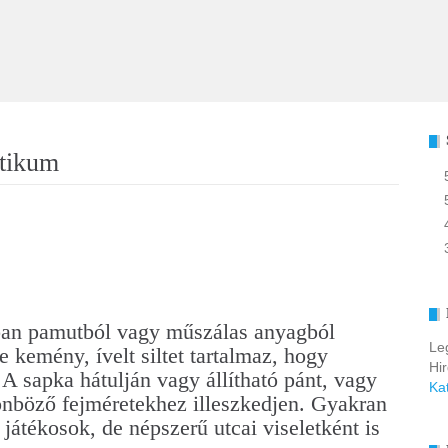
ktikum
ában pamutból vagy műszálas anyagból
Le
e kemény, ívelt siltet tartalmaz, hogy
Hi
 A sapka hátulján vagy állítható pánt, vagy
Ka
lönböző fejméretekhez illeszkedjen. Gyakran
 játékosok, de népszerű utcai viseletként is