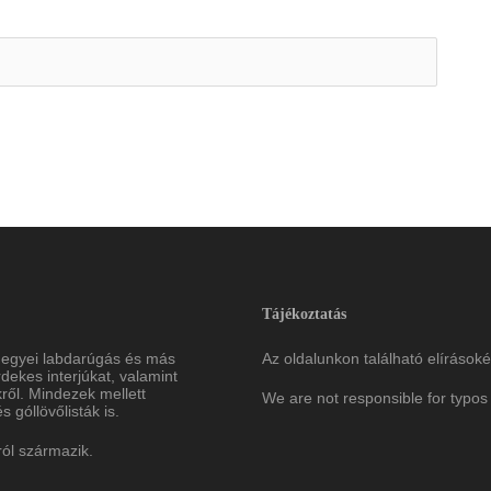
Tájékoztatás
megyei labdarúgás és más
Az oldalunkon található elírásoké
ekes interjúkat, valamint
ről. Mindezek mellett
We are not responsible for typos 
 góllövőlisták is.
ról származik.