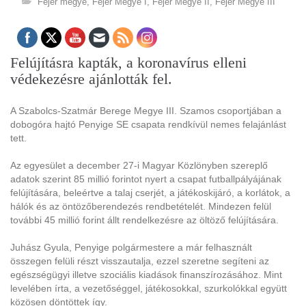
Fejér megye
,
Fejér Megye I
,
Fejér Megye II
,
Fejér Megye III
Felújításra kapták, a koronavírus elleni
védekezésre ajánlották fel.
A Szabolcs-Szatmár Berege Megye III. Szamos csoportjában a
dobogóra hajtó Penyige SE csapata rendkívül nemes felajánlást
tett.
Az egyesület a december 27-i Magyar Közlönyben szereplő
adatok szerint 85 millió forintot nyert a csapat futballpályájának
felújítására, beleértve a talaj cserjét, a játékoskijáró, a korlátok, a
hálók és az öntözőberendezés rendbetételét. Mindezen felül
további 45 millió forint állt rendelkezésre az öltöző felújítására.
Juhász Gyula, Penyige polgármestere a már felhasznált
összegen felüli részt visszautalja, ezzel szeretne segíteni az
egészségügyi illetve szociális kiadások finanszírozásához. Mint
levelében írta, a vezetőséggel, játékosokkal, szurkolókkal együtt
közösen döntöttek így.