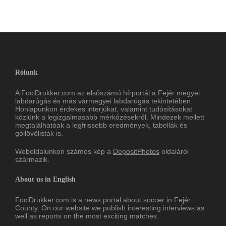
Rólunk
A FociDrukker.com az elsőszámú hírportál a Fejér megyei
labdarúgás és más vármegyei labdarúgás tekintetében.
Honlapunkon érdekes interjúkat, valamint tudósításokat
közlünk a legizgalmasabb mérkőzésekről. Mindezek mellett
megtalálhatóak a legfrissebb eredmények, tabellák és
góllövőlisták is.
Weboldalunkon számos kép a
DepositPhotos
oldaláról
származik.
About us in English
FociDrukker.com is a news portal about soccer in Fejér
County. On our website we publish interesting interviews as
well as reports on the most exciting matches.