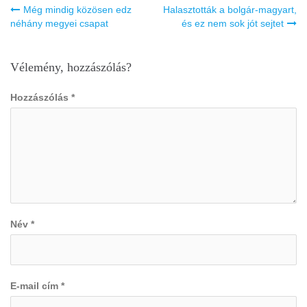
Bejegyzés
Még mindig közösen edz
Halasztották a bolgár-magyart,
navigáció
néhány megyei csapat
és ez nem sok jót sejtet
Vélemény, hozzászólás?
Hozzászólás
*
Név
*
E-mail cím
*