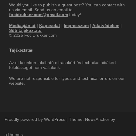
Would you like to publish a guest post? You can contact with
us via email. Send us an email to
focidrukker.com@gmail.com
today!
Médiaajánlat
|
Kapcsolat
|
Impresszum
|
Adatvédelem
|
Süti tájékoztató
© 2026 FociDrukker.com
Tájékoztatás
Az oldalunkon található elírásokért és technikai hibákért
felelősséget nem vállalunk.
We are not responsible for typos and technical errors on our
website.
Proudly powered by WordPress
|
Theme:
NewsAnchor
by
aThemes.