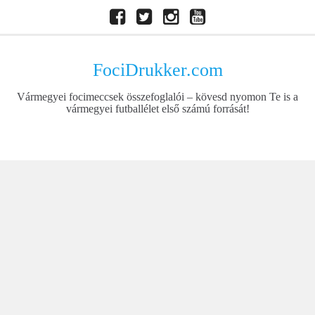
Skip
Facebook
Twitter
Instagram
Youtube
to
content
FociDrukker.com
Vármegyei focimeccsek összefoglalói – kövesd nyomon Te is a
vármegyei futballélet első számú forrását!