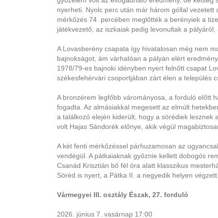
győzelem volt az elfogadható eredmény, de kétség 
nyerheti. Nyolc perc után már három góllal vezetett 
mérkőzés 74. percében meglőtték a berényiek a tizedik
játékvezető, az iszkaiak pedig levonultak a pályáról,
A Lovasberény csapata így hivatalosan még nem mon
bajnokságot, ám várhatóan a pályán elért eredményt 
1978/79-es bajnoki idényben nyert felnőtt csapat L
székesfehérvári csoportjában zárt élen a település 
A bronzérem legfőbb várományosa, a forduló előtt 
fogadta. Az almásiakkal megesett az elmúlt hetekben,
a találkozó elején kiderült, hogy a sörédiek lesznek 
volt Hajas Sándorék előnye, akik végül magabiztosa
A két fenti mérkőzéssel párhuzamosan az ugyancsak 
vendégül. A pátkaiaknak győznie kellett dobogós re
Csanád Krisztián bő fél óra alatt klasszikus mester
Söréd is nyert, a Pátka II. a negyedik helyen végzett
Vármegyei III. osztály Észak, 27. forduló
2026. június 7. vasárnap 17:00