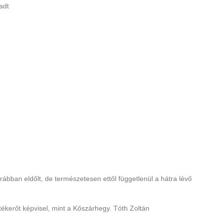
adt
bban eldőlt, de természetesen ettől függetlenül a hátra lévő
tékerőt képvisel, mint a Kőszárhegy. Tóth Zoltán