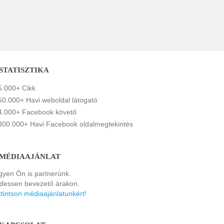
STATISZTIKA
5.000+ Cikk
50.000+ Havi weboldal látogató
4.000+ Facebook követő
300.000+ Havi Facebook oldalmegtekintés
MÉDIAAJÁNLAT
gyen Ön is partnerünk.
rdessen bevezető árakon.
ttintson médiaajánlatunkért!