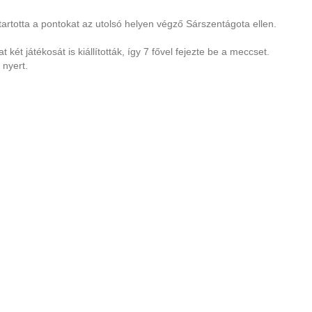
tartotta a pontokat az utolsó helyen végző Sárszentágota ellen.
t két játékosát is kiállították, így 7 fővel fejezte be a meccset.
nyert.