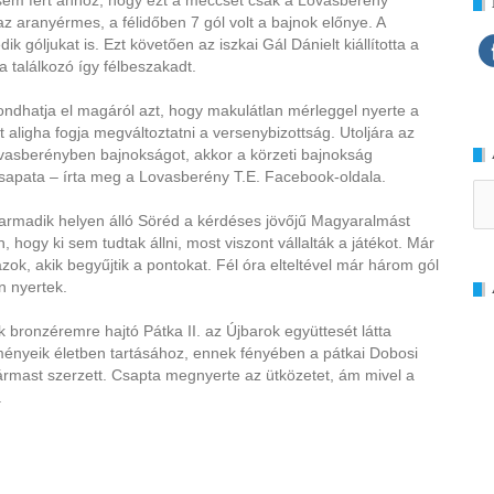
sem fért ahhoz, hogy ezt a meccset csak a Lovasberény
az aranyérmes, a félidőben 7 gól volt a bajnok előnye. A
 góljukat is. Ezt követően az iszkai Gál Dánielt kiállította a
 a találkozó így félbeszakadt.
dhatja el magáról azt, hogy makulátlan mérleggel nyerte a
aligha fogja megváltoztatni a versenybizottság. Utoljára az
ovasberényben bajnokságot, akkor a körzeti bajnokság
csapata – írta meg a Lovasberény T.E. Facebook-oldala.
Ar
harmadik helyen álló Söréd a kérdéses jövőjű Magyaralmást
 hogy ki sem tudtak állni, most viszont vállalták a játékot. Már
azok, akik begyűjtik a pontokat. Fél óra elteltével már három gól
n nyertek.
bronzéremre hajtó Pátka II. az Újbarok együttesét látta
ményeik életben tartásához, ennek fényében a pátkai Dobosi
hármast szerzett. Csapta megnyerte az ütközetet, ám mivel a
.