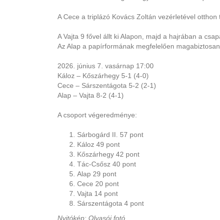
A Cece a triplázó Kovács Zoltán vezérletével otthon 
A Vajta 9 fővel állt ki Alapon, majd a hajrában a csapa
Az Alap a papírformának megfelelően magabiztosan 
2026. június 7. vasárnap 17:00
Káloz – Kőszárhegy 5-1 (4-0)
Cece – Sárszentágota 5-2 (2-1)
Alap – Vajta 8-2 (4-1)
A csoport végeredménye:
Sárbogárd II. 57 pont
Káloz 49 pont
Kőszárhegy 42 pont
Tác-Csősz 40 pont
Alap 29 pont
Cece 20 pont
Vajta 14 pont
Sárszentágota 4 pont
Nyitókép: Olvasói fotó