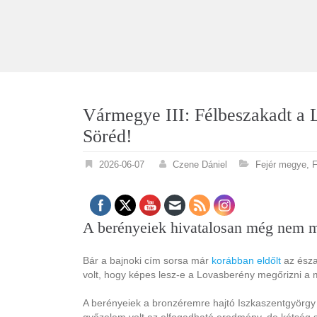
Vármegye III: Félbeszakadt a
Söréd!
2026-06-07
Czene Dániel
Fejér megye
,
F
A berényeiek hivatalosan még nem m
Bár a bajnoki cím sorsa már
korábban eldőlt
az észa
volt, hogy képes lesz-e a Lovasberény megőrizni a 
A berényeiek a bronzéremre hajtó Iszkaszentgyörgy