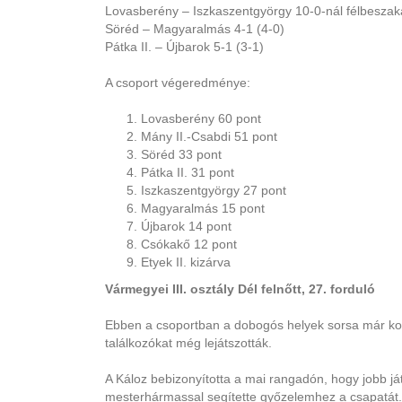
Lovasberény – Iszkaszentgyörgy 10-0-nál félbeszak
Söréd – Magyaralmás 4-1 (4-0)
Pátka II. – Újbarok 5-1 (3-1)
A csoport végeredménye:
Lovasberény 60 pont
Mány II.-Csabdi 51 pont
Söréd 33 pont
Pátka II. 31 pont
Iszkaszentgyörgy 27 pont
Magyaralmás 15 pont
Újbarok 14 pont
Csókakő 12 pont
Etyek II. kizárva
Vármegyei III. osztály Dél felnőtt, 27. forduló
Ebben a csoportban a dobogós helyek sorsa már korá
találkozókat még lejátszották.
A Káloz bebizonyította a mai rangadón, hogy jobb já
mesterhármassal segítette győzelemhez a csapatát.