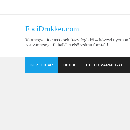
Skip
to
content
FociDrukker.com
Vármegyei focimeccsek összefoglalói – kövesd nyomon
is a vármegyei futballélet első számú forrását!
KEZDŐLAP
HÍREK
FEJÉR VÁRMEGYE