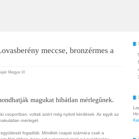
 Lovasberény meccse, bronzérmes a
ejér Megye III
ondhatják magukat hibátlan mérlegűnek.
Le
Hi
ki csoportban, voltak azért még nyitott kérdések. Az egyik az
Ka
makulátlan mérlegét.
 együttesét fogadták. Mindkét csapat számára csak a