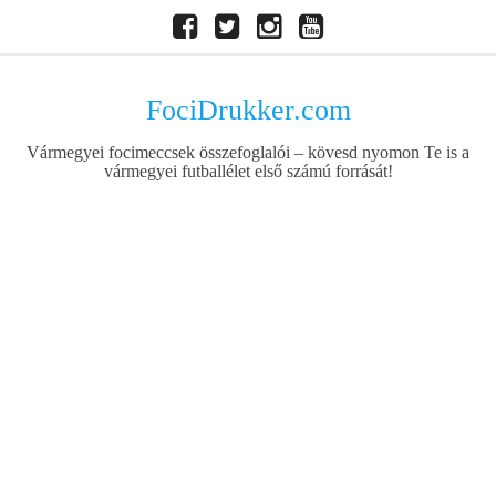
Skip
Facebook
Twitter
Instagram
Youtube
to
content
FociDrukker.com
Vármegyei focimeccsek összefoglalói – kövesd nyomon Te is a
vármegyei futballélet első számú forrását!