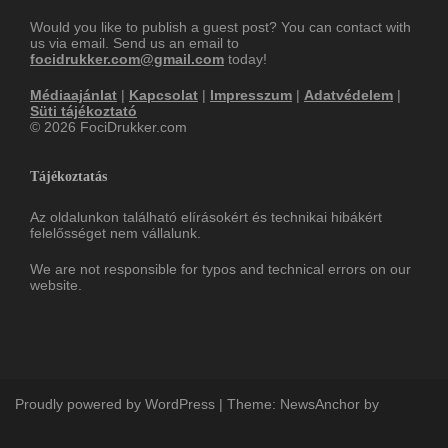
Would you like to publish a guest post? You can contact with
us via email. Send us an email to
focidrukker.com@gmail.com
today!
Médiaajánlat
|
Kapcsolat
|
Impresszum
|
Adatvédelem
|
Süti tájékoztató
© 2026 FociDrukker.com
Tájékoztatás
Az oldalunkon található elírásokért és technikai hibákért
felelősséget nem vállalunk.
We are not responsible for typos and technical errors on our
website.
Proudly powered by WordPress
|
Theme:
NewsAnchor
by