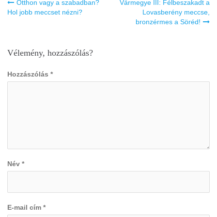
Bejegyzés
Otthon vagy a szabadban?
Vármegye III: Félbeszakadt a
navigáció
Hol jobb meccset nézni?
Lovasberény meccse,
bronzérmes a Söréd!
Vélemény, hozzászólás?
Hozzászólás
*
Név
*
E-mail cím
*