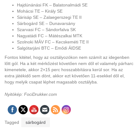
Hajdúnánási FK – Balatonalmádi SE
Mohácsi TE – Király SE
Sárisáp SE – Zalaegerszegi TE II
Sárbogárd SE – Dunavarsány
Szarvasi FC – Sándorfalva SK
Nagyatádi FC – Mátészalkai MTK
Szolnoki MÁV FC – Kecskeméti TE II
Salgótarjáni BTC – Emődi ÁIDSE
Fontos kitétel, hogy az osztályozókon nem számít az idegenben
lőtt gól. Ha a két mérkőzést követően nem dől el valamely párharc
kimenetele, akkor 2×15 perc hosszabbításra kerül sor. Ha az
extra játékidő sem dönt, akkor ezt követően 11-esekkel dől el,
hogy melyik csapat léphet magasabb osztályba.
Nyitókép: FociDrukker.com
Tagged
sárbogárd