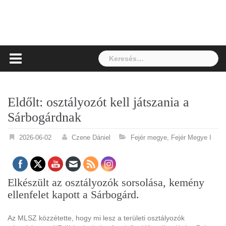
Keresés:
Eldőlt: osztályozót kell játszania a
Sárbogárdnak
2026-06-02
Czene Dániel
Fejér megye
,
Fejér Megye I
Elkészült az osztályozók sorsolása, kemény
ellenfelet kapott a Sárbogárd.
Az MLSZ közzétette, hogy mi lesz a területi osztályozók