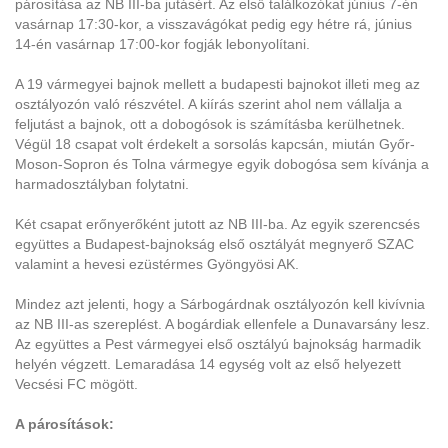
párosítása az NB III-ba jutásért. Az első találkozókat június 7-én
vasárnap 17:30-kor, a visszavágókat pedig egy hétre rá, június
14-én vasárnap 17:00-kor fogják lebonyolítani.
A 19 vármegyei bajnok mellett a budapesti bajnokot illeti meg az
osztályozón való részvétel. A kiírás szerint ahol nem vállalja a
feljutást a bajnok, ott a dobogósok is számításba kerülhetnek.
Végül 18 csapat volt érdekelt a sorsolás kapcsán, miután Győr-
Moson-Sopron és Tolna vármegye egyik dobogósa sem kívánja a
harmadosztályban folytatni.
Két csapat erőnyerőként jutott az NB III-ba. Az egyik szerencsés
együttes a Budapest-bajnokság első osztályát megnyerő SZAC
valamint a hevesi ezüstérmes Gyöngyösi AK.
Mindez azt jelenti, hogy a Sárbogárdnak osztályozón kell kivívnia
az NB III-as szereplést. A bogárdiak ellenfele a Dunavarsány lesz.
Az együttes a Pest vármegyei első osztályú bajnokság harmadik
helyén végzett. Lemaradása 14 egység volt az első helyezett
Vecsési FC mögött.
A párosítások: