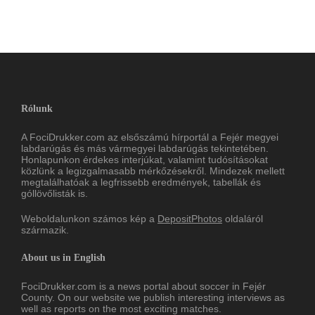
Rólunk
A FociDrukker.com az elsőszámú hírportál a Fejér megyei
labdarúgás és más vármegyei labdarúgás tekintetében.
Honlapunkon érdekes interjúkat, valamint tudósításokat
közlünk a legizgalmasabb mérkőzésekről. Mindezek mellett
megtalálhatóak a legfrissebb eredmények, tabellák és
góllövőlisták is.
Weboldalunkon számos kép a
DepositPhotos
oldaláról
származik.
About us in English
FociDrukker.com is a news portal about soccer in Fejér
County. On our website we publish interesting interviews as
well as reports on the most exciting matches.