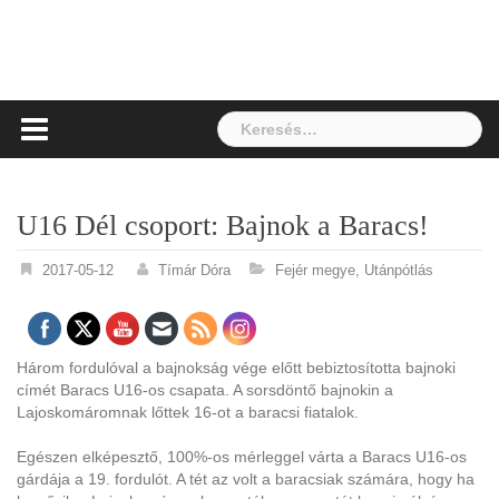
Keresés:
U16 Dél csoport: Bajnok a Baracs!
2017-05-12
Tímár Dóra
Fejér megye
,
Utánpótlás
Három fordulóval a bajnokság vége előtt bebiztosította bajnoki
címét Baracs U16-os csapata. A sorsdöntő bajnokin a
Lajoskomáromnak lőttek 16-ot a baracsi fiatalok.
Egészen elképesztő, 100%-os mérleggel várta a Baracs U16-os
gárdája a 19. fordulót. A tét az volt a baracsiak számára, hogy ha