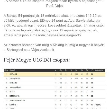
A Baracs U16-os csapata magabiztosan nyerte a bajnokságot –
Fotó: Vajta
A Baracs 54 pontnál jár 18 mérkőzés alatt, impozáns 149-12-es
gólkülönbséggel vezet. Előnye 14 pont az Aba-Sárvíz alakulata
előtt. Az abaiak egy meccsel kevesebbet játszottak, ám már csak
háromszor lépnek pályára, így csak 12 egységet gyűjthetnek,
amely legfeljebb a második helyhez lesz elegendő.
Az ezüstért harcban van még a Kisláng is, míg a negyedik helyért
a Sárbogárd és a Vajta viaskodik.
Fejér Megye U16 Dél csoport: