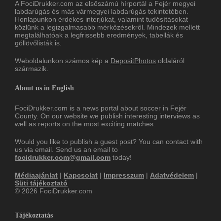
A FociDrukker.com az elsőszámú hírportál a Fejér megyei
labdarúgás és más vármegyei labdarúgás tekintetében.
Honlapunkon érdekes interjúkat, valamint tudósításokat
közlünk a legizgalmasabb mérkőzésekről. Mindezek mellett
megtalálhatóak a legfrissebb eredmények, tabellák és
góllövőlisták is.
Weboldalunkon számos kép a
DepositPhotos
oldaláról
származik.
About us in English
FociDrukker.com is a news portal about soccer in Fejér
County. On our website we publish interesting interviews as
well as reports on the most exciting matches.
Would you like to publish a guest post? You can contact with
us via email. Send us an email to
focidrukker.com@gmail.com
today!
Médiaajánlat
|
Kapcsolat
|
Impresszum
|
Adatvédelem
|
Süti tájékoztató
© 2026 FociDrukker.com
Tájékoztatás