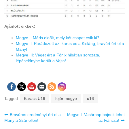
Ajánlott cikkek:
Megye I: Máris eldőlt, mely két csapat esik ki?
Megye II: Parádézott az Ikarus és a Kisláng, bravúrt ért el a
Mány!
Megye III: Véget ért a Főnix hibátlan sorozata,
lépéselőnybe került a Vajta!
Tagged
Baracs U16
fejér megye
u16
Bejegyzés
Bravúros eredményt ért el a
Megye I: Vasárnap bajnok lehet
navigáció
Mány a Szár ellen!
az Iváncsa!