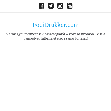
Skip
Facebook
Twitter
Instagram
Youtube
to
content
FociDrukker.com
Vármegyei focimeccsek összefoglalói – kövesd nyomon Te is a
vármegyei futballélet első számú forrását!