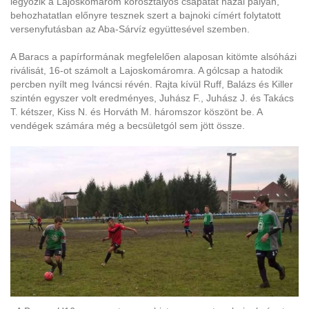
legyőzik a Lajoskomárom korosztályos csapatát hazai pályán,
behozhatatlan előnyre tesznek szert a bajnoki címért folytatott
versenyfutásban az Aba-Sárvíz együttesével szemben.
A Baracs a papírformának megfelelően alaposan kitömte alsóházi
riválisát, 16-ot számolt a Lajoskomáromra. A gólcsap a hatodik
percben nyílt meg Iváncsi révén. Rajta kívül Ruff, Balázs és Killer
szintén egyszer volt eredményes, Juhász F., Juhász J. és Takács
T. kétszer, Kiss N. és Horváth M. háromszor köszönt be. A
vendégek számára még a becsületgól sem jött össze.