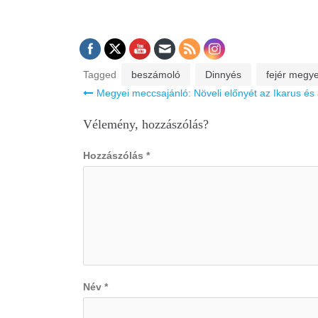
Tagged
beszámoló
Dinnyés
fejér megy
Bejegyzés
Megyei meccsajánló: Növeli előnyét az Ikarus és
navigáció
Vélemény, hozzászólás?
Hozzászólás
*
Név
*