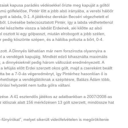
hazaiak kapusa parádés védésekkel őrizte meg kapuját a góltól
ú gólfelelőse, Pintér lőtt a jobb alsó irányába, a verebi hálóőr
ogott a labda, 0-1. A játékrész derekán Becséri végezhetett el
l. Lövésébe belecsúsztatott Pintér, így a labda védhetetlenül
el készítette vissza a labdát Erdeinek, aki kilőtte az alsó
el osztott ki egy gólpasszt, miután elrobogott a jobb szélen,
r pedig köszönte szépen, és a hálóba pofozta a bőrt, 0-4.
zott. A Dinnyés láthatóan már nem forszírozta olyannyira a
el a vendégek kapujáig. Mindkét edző kihasználta maximális
y, a dinnyésieknél pedig három változást eredményezett. A
a lefújás előtt Erdei szerzett okos gólt, majd a csereként beállt
otta be a 7-0-ás végeredményt, így Pintérhez hasonlóan ő is
 lehetősége a vendéglátóknak a szépítésre, Balázs Ádám több,
riási helyzetét nem tudta gólra váltani.
kőzése. A 41 esztendős játékos az adatbankban a 2007/2008-as
ez időszak alatt 156 mérkőzésen 13 gólt szerzett, mindössze hat
fűnyírókat”, melyet sikerült videófelvételen is megörökítenie