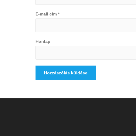
E-mail cím
*
Honlap
STATISZTIKA
5.000+ Cikk
50.000+ Havi weboldal látogató
4.000+ Facebook követő
300.000+ Havi Facebook oldalmegtekintés