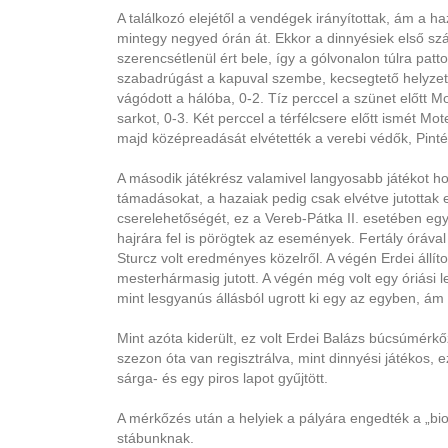
A találkozó elejétől a vendégek irányítottak, ám a 
mintegy negyed órán át. Ekkor a dinnyésiek első szám
szerencsétlenül ért bele, így a gólvonalon túlra patt
szabadrúgást a kapuval szembe, kecsegtető helyzetbő
vágódott a hálóba, 0-2. Tíz perccel a szünet előtt Mot
sarkot, 0-3. Két perccel a térfélcsere előtt ismét Mot
majd középreadását elvétették a verebi védők, Pinté
A második játékrész valamivel langyosabb játékot ho
támadásokat, a hazaiak pedig csak elvétve jutottak 
cserelehetőségét, ez a Vereb-Pátka II. esetében eg
hajrára fel is pörögtek az események. Fertály órával 
Sturcz volt eredményes közelről. A végén Erdei állít
mesterhármasig jutott. A végén még volt egy óriási
mint lesgyanús állásból ugrott ki egy az egyben, ám ó
Mint azóta kiderült, ez volt Erdei Balázs búcsúmér
szezon óta van regisztrálva, mint dinnyési játékos, 
sárga- és egy piros lapot gyűjtött.
A mérkőzés után a helyiek a pályára engedték a „bio-
stábunknak.