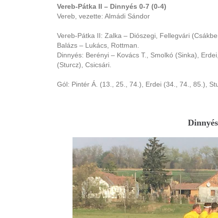
Vereb-Pátka II – Dinnyés 0-7 (0-4)
Vereb, vezette: Almádi Sándor
Vereb-Pátka II: Zalka – Diószegi, Fellegvári (Csák
Balázs – Lukács, Rottman.
Dinnyés: Berényi – Kovács T., Smolkó (Sinka), Erdei,
(Sturcz), Csicsári.
Gól: Pintér Á. (13., 25., 74.), Erdei (34., 74., 85.), St
Dinnyés