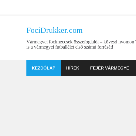
Skip
to
content
FociDrukker.com
Vármegyei focimeccsek összefoglalói – kövesd nyomon
is a vármegyei futballélet első számú forrását!
KEZDŐLAP
HÍREK
FEJÉR VÁRMEGYE