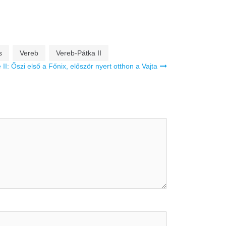
s
Vereb
Vereb-Pátka II
II: Őszi első a Főnix, először nyert otthon a Vajta