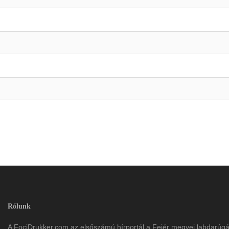
Rólunk
A FociDrukker.com az elsőszámú hírportál a Fejér megyei labdarúg