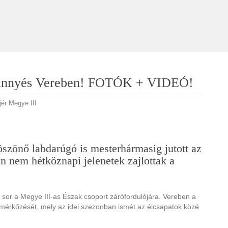
a Dinnyés Vereben! FOTÓK + VIDEÓ!
jér Megye III
öszönő labdarúgó is mesterhármasig jutott az
 nem hétköznapi jelenetek zajlottak a
 sor a Megye III-as Észak csoport zárófordulójára. Vereben a
zi mérkőzését, mely az idei szezonban ismét az élcsapatok közé