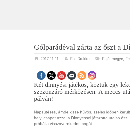
Gólparádéval zárta az őszt 
2017-11-11
FociDrukker
Fejér megye
,
Fe
Két dinnyési játékos, köztük egy lek
szezonzáró mérkőzésen. A meccs után
pályán!
Napsütéses, ámde kissé hűvös, szeles időben került
helyi csapat azzal a Dinnyéssel játszotta utolsó ős
próbálja visszaverekedni magát.