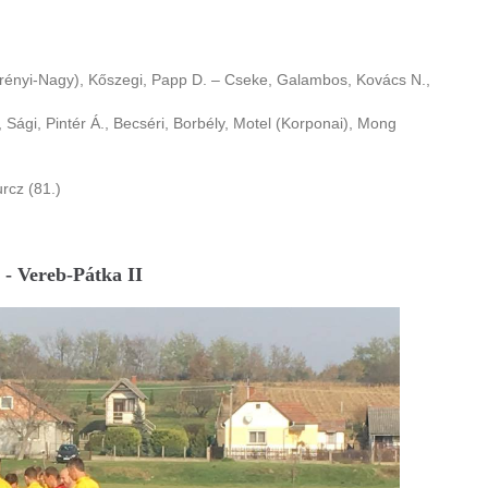
berényi-Nagy), Kőszegi, Papp D. – Cseke, Galambos, Kovács N.,
 Sági, Pintér Á., Becséri, Borbély, Motel (Korponai), Mong
urcz (81.)
 - Vereb-Pátka II