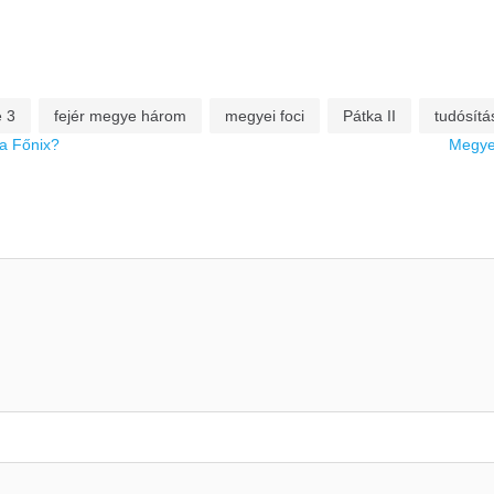
e 3
fejér megye három
megyei foci
Pátka II
tudósítá
 a Főnix?
Megye 