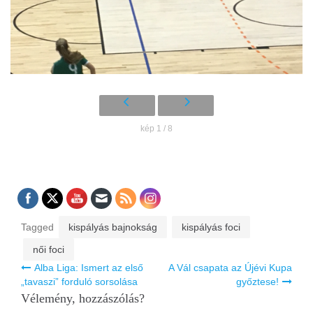
kép 1 / 8
Tagged
kispályás bajnokság
kispályás foci
női foci
Bejegyzés
Alba Liga: Ismert az első
A Vál csapata az Újévi Kupa
navigáció
„tavaszi” forduló sorsolása
győztese!
Vélemény, hozzászólás?