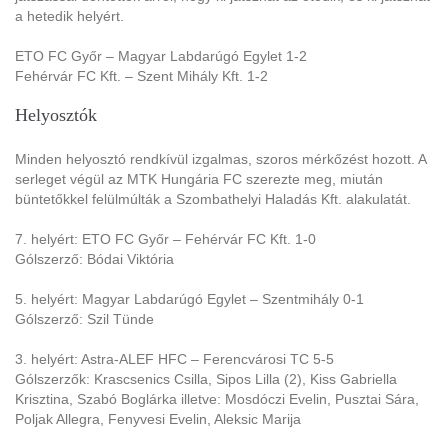
a hetedik helyért.
ETO FC Győr – Magyar Labdarúgó Egylet 1-2
Fehérvár FC Kft. – Szent Mihály Kft. 1-2
Helyosztók
Minden helyosztó rendkívül izgalmas, szoros mérkőzést hozott. A
serleget végül az MTK Hungária FC szerezte meg, miután
büntetőkkel felülmúlták a Szombathelyi Haladás Kft. alakulatát.
7. helyért: ETO FC Győr – Fehérvár FC Kft. 1-0
Gólszerző: Bódai Viktória
5. helyért: Magyar Labdarúgó Egylet – Szentmihály 0-1
Gólszerző: Szil Tünde
3. helyért: Astra-ALEF HFC – Ferencvárosi TC 5-5
Gólszerzők: Krascsenics Csilla, Sipos Lilla (2), Kiss Gabriella
Krisztina, Szabó Boglárka illetve: Mosdóczi Evelin, Pusztai Sára,
Poljak Allegra, Fenyvesi Evelin, Aleksic Marija