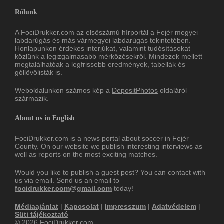
Rólunk
A FociDrukker.com az elsőszámú hírportál a Fejér megyei
labdarúgás és más vármegyei labdarúgás tekintetében.
Honlapunkon érdekes interjúkat, valamint tudósításokat
közlünk a legizgalmasabb mérkőzésekről. Mindezek mellett
megtalálhatóak a legfrissebb eredmények, tabellák és
góllövőlisták is.
Weboldalunkon számos kép a
DepositPhotos
oldaláról
származik.
About us in English
FociDrukker.com is a news portal about soccer in Fejér
County. On our website we publish interesting interviews as
well as reports on the most exciting matches.
Would you like to publish a guest post? You can contact with
us via email. Send us an email to
focidrukker.com@gmail.com
today!
Médiaajánlat
|
Kapcsolat
|
Impresszum
|
Adatvédelem
|
Süti tájékoztató
© 2026 FociDrukker.com