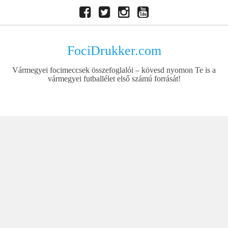
Skip
Facebook
Twitter
Instagram
Youtube
to
content
FociDrukker.com
Vármegyei focimeccsek összefoglalói – kövesd nyomon Te is a
vármegyei futballélet első számú forrását!