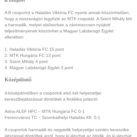
B csoport
A B csoportot a Haladás Viktória FC nyerte annak köszönhetően,
hogy a visszavágón legyőzte az MTK csapatát. A Szent Mihály lett
a harmadik, melyet elsősorban a zárómeccsen nyújtott
teljesítményének köszönhet a Magyar Labdarúgó Egylet
ellenében.
1. Haladás Viktória FC 15 pont
2. MTK Hungária FC 13 pont
3. Szent Mihály 4 pont
4. Magyar Labdarúgó Egylet 3 pont
Középdöntő
A középdöntőben a csoportok első két helyezettjei
keresztbejátszással döntöttek a fináléba jutásról.
Astra-ALEF HFC – MTK Hungária FC 0-1
Ferencvárosi TC – Szombathelyi Haladás Kft. 0-1
A csoportok harmadik és negyedik helyezettjei szintén keresztbe
játszással döntöttek arról, hogy ki játszhat az ötödik, és ki játszhat