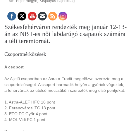
Fejér megye
,
Kispályás bajnokság
Székesfehérváron rendezték meg január 12-13-
án az NB I-es női labdarúgó csapatok számára
a téli teremtornát.
Csoportmérkőzések
A csoport
Az A jelű csoportban az Asra a Fradit megelőzve szerezte meg a
csoportelsőséget. A csoport harmadik helyén a győriek végeztek,
a fehérváriak az utolsó meccsükön szerezték meg első pontjukat.
1. Astra-ALEF HFC 16 pont
2. Ferencvárosi TC 13 pont
3. ETO FC Győr 4 pont
4. MOL Vidi FC 1 pont