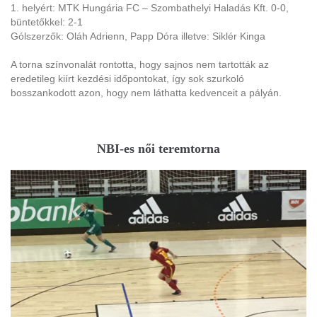
1. helyért: MTK Hungária FC – Szombathelyi Haladás Kft. 0-0,
büntetőkkel: 2-1
Gólszerzők: Oláh Adrienn, Papp Dóra illetve: Siklér Kinga
A torna színvonalát rontotta, hogy sajnos nem tartották az
eredetileg kiírt kezdési időpontokat, így sok szurkoló
bosszankodott azon, hogy nem láthatta kedvenceit a pályán.
NBI-es női teremtorna