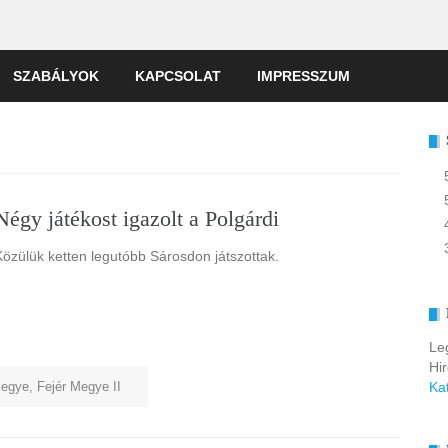
SZABÁLYOK
KAPCSOLAT
IMPRESSZUM
Négy játékost igazolt a Polgárdi
Közülük ketten legutóbb Sárosdon játszottak.
Le
Hi
megye
,
Fejér Megye II
Ka