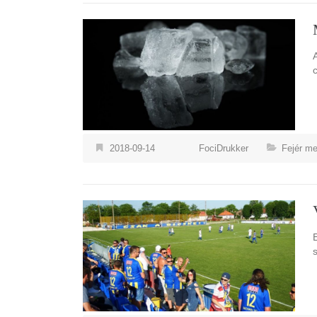
2018-09-14
FociDrukker
Fejér m