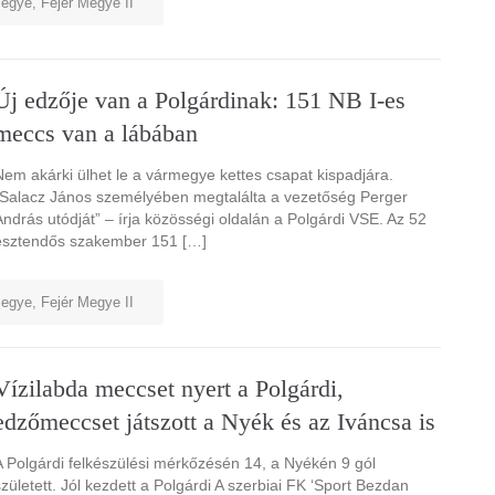
megye
,
Fejér Megye II
Új edzője van a Polgárdinak: 151 NB I-es
meccs van a lábában
Nem akárki ülhet le a vármegye kettes csapat kispadjára.
“Salacz János személyében megtalálta a vezetőség Perger
András utódját” – írja közösségi oldalán a Polgárdi VSE. Az 52
esztendős szakember 151 […]
megye
,
Fejér Megye II
Vízilabda meccset nyert a Polgárdi,
edzőmeccset játszott a Nyék és az Iváncsa is
A Polgárdi felkészülési mérkőzésén 14, a Nyékén 9 gól
született. Jól kezdett a Polgárdi A szerbiai FK ‘Sport Bezdan