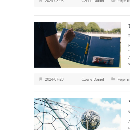
2024-08-05
Czene Dániel
Fejér 
2024-07-28
Czene Dániel
Fejér 