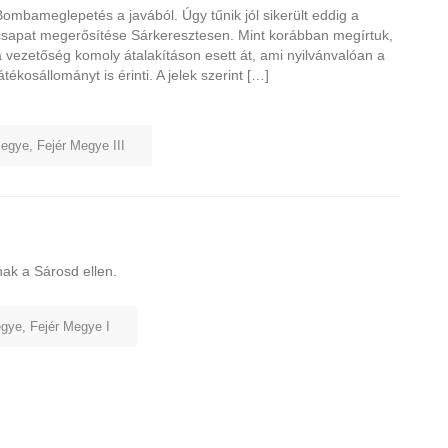
Bombameglepetés a javából. Úgy tűnik jól sikerült eddig a
csapat megerősítése Sárkeresztesen. Mint korábban megírtuk,
a vezetőség komoly átalakításon esett át, ami nyilvánvalóan a
átékosállományt is érinti. A jelek szerint […]
megye
,
Fejér Megye III
lnak a Sárosd ellen.
egye
,
Fejér Megye I