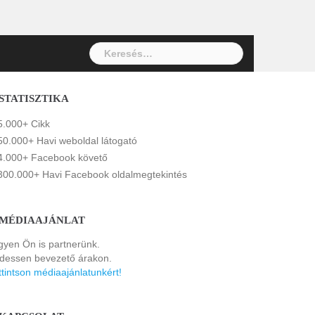
Keresés:
STATISZTIKA
5.000+ Cikk
50.000+ Havi weboldal látogató
4.000+ Facebook követő
300.000+ Havi Facebook oldalmegtekintés
MÉDIAAJÁNLAT
gyen Ön is partnerünk.
rdessen bevezető árakon.
ttintson médiaajánlatunkért!