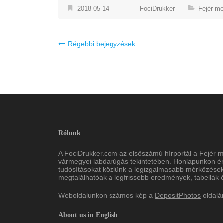
2018-05-14
FociDrukker
Fejér m
Bejegyzés
Régebbi bejegyzések
navigáció
Rólunk
A FociDrukker.com az elsőszámú hírportál a Fejér 
vármegyei labdarúgás tekintetében. Honlapunkon érd
tudósításokat közlünk a legizgalmasabb mérkőzések
megtalálhatóak a legfrissebb eredmények, tabellák és
Weboldalunkon számos kép a
DepositPhotos
oldalá
About us in English