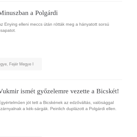
Minuszban a Polgárdi
Az Enying elleni meccs útán rótták meg a hányatott sorsú
csapatot.
egye
,
Fejér Megye I
Vukmir ismét győzelemre vezette a Bicskét!
Egyértelműen jót tett a Bicskének az edzőváltás, valósággal
szárnyalnak a kék-sárgák. Peinlich duplázott a Polgárdi ellen.