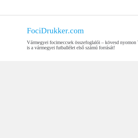
Skip
to
content
FociDrukker.com
Vármegyei focimeccsek összefoglalói – kövesd nyomon
is a vármegyei futballélet első számú forrását!