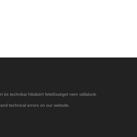
rt és technikai hibákért felelősséget nem vállalunk.
and technical errors on our website.