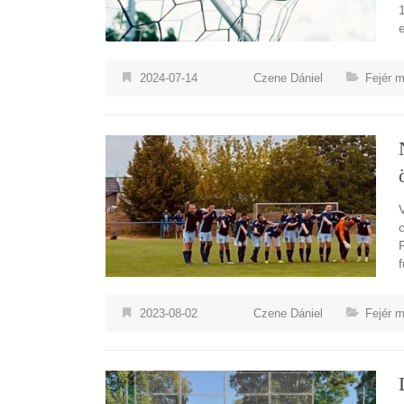
2024-07-14
Czene Dániel
Fejér 
2023-08-02
Czene Dániel
Fejér 