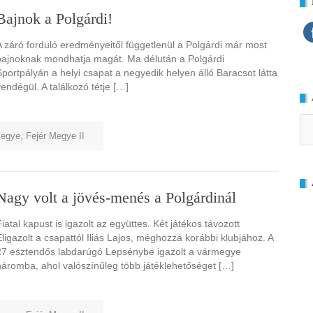
Bajnok a Polgárdi!
A záró forduló eredményeitől függetlenül a Polgárdi már most
bajnoknak mondhatja magát. Ma délután a Polgárdi
Sportpályán a helyi csapat a negyedik helyen álló Baracsot látta
vendégül. A találkozó tétje […]
Ar
megye
,
Fejér Megye II
Nagy volt a jövés-menés a Polgárdinál
Fiatal kapust is igazolt az együttes. Két játékos távozott
Eligazolt a csapattól Iliás Lajos, méghozzá korábbi klubjához. A
27 esztendős labdarúgó Lepsénybe igazolt a vármegye
háromba, ahol valószínűleg több játéklehetőséget […]