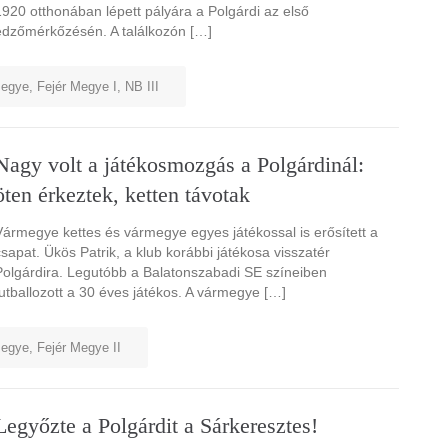
1920 otthonában lépett pályára a Polgárdi az első
edzőmérkőzésén. A találkozón […]
megye
,
Fejér Megye I
,
NB III
Nagy volt a játékosmozgás a Polgárdinál:
öten érkeztek, ketten távotak
Vármegye kettes és vármegye egyes játékossal is erősített a
csapat. Ükös Patrik, a klub korábbi játékosa visszatér
Polgárdira. Legutóbb a Balatonszabadi SE színeiben
futballozott a 30 éves játékos. A vármegye […]
megye
,
Fejér Megye II
Legyőzte a Polgárdit a Sárkeresztes!