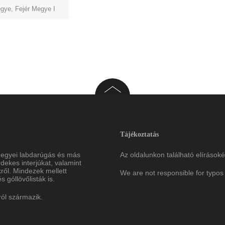
egye
,
Fejér Megye I
Tájékoztatás
megyei labdarúgás és más
Az oldalunkon található elírásoké
ekes interjúkat, valamint
ről. Mindezek mellett
We are not responsible for typos 
 góllövőlisták is.
ról származik.