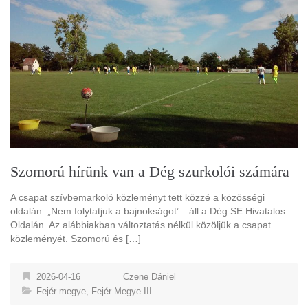
Szomorú hírünk van a Dég szurkolói számára
A csapat szívbemarkoló közleményt tett közzé a közösségi
oldalán. „Nem folytatjuk a bajnokságot’ – áll a Dég SE Hivatalos
Oldalán. Az alábbiakban változtatás nélkül közöljük a csapat
közleményét. Szomorú és […]
2026-04-16
Czene Dániel
Fejér megye
,
Fejér Megye III