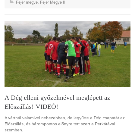
Fejér megye
,
Fejér Megye III
A Dég elleni győzelmével meglépett az
Előszállás! VIDEÓ!
A vártnál valamivel nehezebben, de legyűrte a Dég csapatát az
Előszállás, és hárompontos előnyre tett szert a Perkátával
szemben.