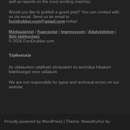
well as reports on the most exciting matches.
Would you like to publish a guest post? You can contact with
us via email. Send us an email to
focidrukker.com@gmail.com
today!
Médiaajánlat
|
Kapcsolat
|
Impresszum
|
Adatvédelem
|
Süti tájékoztató
© 2026 FociDrukker.com
Tájékoztatás
Az oldalunkon található elírásokért és technikai hibákért
felelősséget nem vállalunk.
We are not responsible for typos and technical errors on our
website.
Proudly powered by WordPress
|
Theme:
NewsAnchor
by