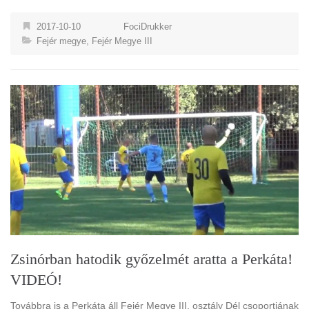
2017-10-10
FociDrukker
Fejér megye
,
Fejér Megye III
Zsinórban hatodik győzelmét aratta a Perkáta!
VIDEÓ!
Továbbra is a Perkáta áll Fejér Megye III. osztály Dél csoportjának