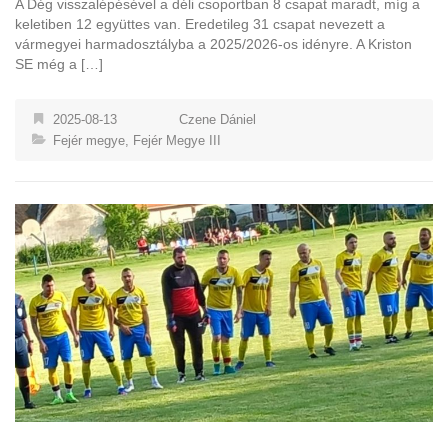
A Dég visszalépésével a déli csoportban 8 csapat maradt, míg a
keletiben 12 együttes van. Eredetileg 31 csapat nevezett a
vármegyei harmadosztályba a 2025/2026-os idényre. A Kriston
SE még a […]
2025-08-13
Czene Dániel
Fejér megye
,
Fejér Megye III