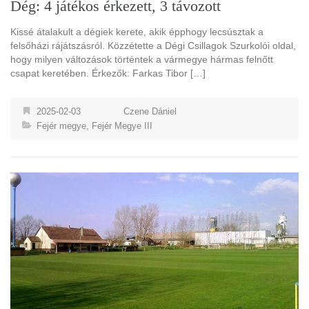
Dég: 4 játékos érkezett, 3 távozott
Kissé átalakult a dégiek kerete, akik épphogy lecsúsztak a
felsőházi rájátszásról. Közzétette a Dégi Csillagok Szurkolói oldal,
hogy milyen változások történtek a vármegye hármas felnőtt
csapat keretében. Érkezők: Farkas Tibor […]
2025-02-03
Czene Dániel
Fejér megye
,
Fejér Megye III