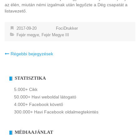
az élén, miután némi izgalmak után legyőzte a Dég csapatát a
listavezető.
2017-09-20
FociDrukker
Fejér megye
,
Fejér Megye III
Bejegyzés
Régebbi bejegyzések
navigáció
STATISZTIKA
5.000+ Cikk
50.000+ Havi weboldal látogató
4.000+ Facebook követő
300.000+ Havi Facebook oldalmegtekintés
MÉDIAAJÁNLAT