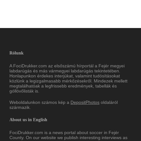
Rólunk
A FociDrukker.com az elsőszámú hírportál a Fejér megyei
labdarúgás és más vármegyei labdarúgás tekintetében.
Honlapunkon érdekes interjúkat, valamint tudósításokat
közlünk a legizgalmasabb mérkőzésekről. Mindezek mellett
megtalálhatóak a legfrissebb eredmények, tabellák és
góllövőlisták is.
Weboldalunkon számos kép a
DepositPhotos
oldaláról
származik.
About us in English
FociDrukker.com is a news portal about soccer in Fejér
County. On our website we publish interesting interviews as