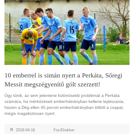
10 emberrel is simán nyert a Perkáta, Sőregi
Messit megszégyenítő gólt szerzett!
Úgy tűnik, az sem jelentene különösebb problémát a Perkáta
számára, ha mérkőzéseit emberhátrányban kellene lejátszania,
hiszen a Dég ellen 45 percet emberhátrányban töltött a csapat,
mégis magabiztosan nyert.
2018-04-16
FociDrukker