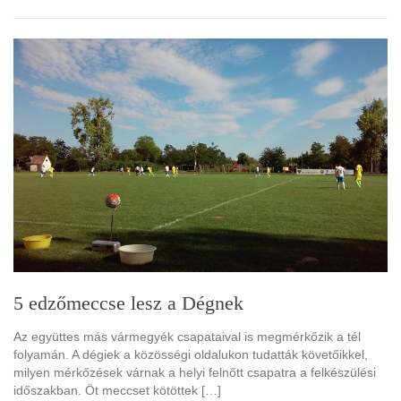
5 edzőmeccse lesz a Dégnek
Az együttes más vármegyék csapataival is megmérkőzik a tél
folyamán. A dégiek a közösségi oldalukon tudatták követőikkel,
milyen mérkőzések várnak a helyi felnőtt csapatra a felkészülési
időszakban. Öt meccset kötöttek […]