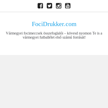
Skip
Facebook
Twitter
Instagram
Youtube
to
content
FociDrukker.com
Vármegyei focimeccsek összefoglalói – kövesd nyomon Te is a
vármegyei futballélet első számú forrását!