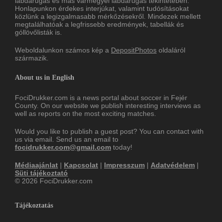
labdarúgás és más vármegyei labdarúgás tekintetében.
Honlapunkon érdekes interjúkat, valamint tudósításokat
közlünk a legizgalmasabb mérkőzésekről. Mindezek mellett
megtalálhatóak a legfrissebb eredmények, tabellák és
góllövőlisták is.
Weboldalunkon számos kép a
DepositPhotos
oldaláról
származik.
About us in English
FociDrukker.com is a news portal about soccer in Fejér
County. On our website we publish interesting interviews as
well as reports on the most exciting matches.
Would you like to publish a guest post? You can contact with
us via email. Send us an email to
focidrukker.com@gmail.com
today!
Médiaajánlat
|
Kapcsolat
|
Impresszum
|
Adatvédelem
|
Süti tájékoztató
© 2026 FociDrukker.com
Tájékoztatás