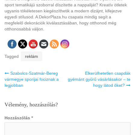
sport tematikájú szoborral díszítette a nappaliját? Kreatív ötletek
ugyanis tökéletesen kiegészíthetik a modern dizájnt, kifejezve
egyedi stílusod. A DekorPlaza.hu csapata mindig segít a
megfelelő dekorációk kiválasztásában, hogy otthonod még
otthonosabbá váljon.
Tagged
reklám
Bejegyzés
Szabolcs-Szatmár-Bereg
Elkerülhetetlen csapdák
navigáció
vármegye sporijai fociznak a
gyémánt gyűrű vásárlásakor – te
legjobban
hogy látod őket?
Vélemény, hozzászólás?
Hozzászólás
*