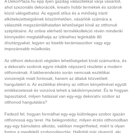
A DekorPlaza.hu épp ilyen gazdag választékkal várja vásárlóit,
ahol szezonális dekorációk, kreatív hobbi termékek és szobrok
közül válogathatsz. Az egyedi stílus és a minőség iránti
elkötelezettségüknek köszönhetően, vásárlóik számára a
választék megszámlálhatatlan lehetőséget kínál az otthonuk
szépítésére. Az online elérhető termékkollekció révén mindenki
könnyedén megtalálhatja az ízléséhez leginkább illő
dísztárgyakat, legyen az kisebb kerámiaszobor vagy egy
impozánsabb mûalkotás.
Az otthoni dekoráció végtelen lehetőségeket kínál számunkra, és
a dekoratív szobrok egyre inkább népszerű részletei a modern
otthonoknak. A lakberendezés során nemcsak esztétikai
vonzerejük miatt fontosak, hanem az általuk közvetített
hangulatért is. Az esztétikai élmény az otthon kényelmével együtt
emlékezetessé és vonzóvá teheti a lakókörnyezetet. És te hogyan
tapasztalod, milyen hatással van egy-egy dekoratív szobor az
otthonod hangulatára?
Fedezd fel, hogyan formálhat egy-egy különleges szobor igazán
otthonossá egy teret. Ha belegondolsz, milyen érzés otthonodban
egy-egy bámulatos alkotás, valóban megértheted, miért is olyan
fontos a megfelelő szoborválasztás. Hallottál már olyanról, aki