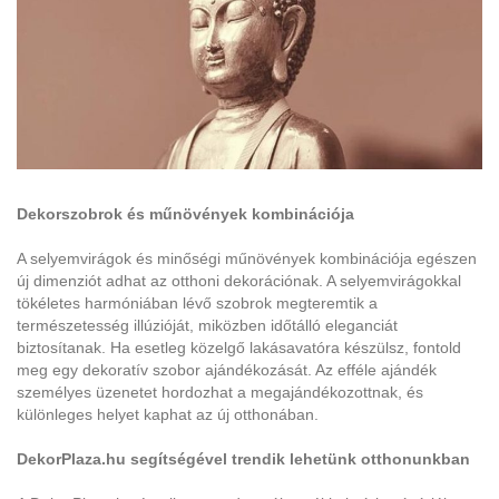
Dekorszobrok és műnövények kombinációja
A selyemvirágok és minőségi műnövények kombinációja egészen
új dimenziót adhat az otthoni dekorációnak. A selyemvirágokkal
tökéletes harmóniában lévő szobrok megteremtik a
természetesség illúzióját, miközben időtálló eleganciát
biztosítanak. Ha esetleg közelgő lakásavatóra készülsz, fontold
meg egy dekoratív szobor ajándékozását. Az efféle ajándék
személyes üzenetet hordozhat a megajándékozottnak, és
különleges helyet kaphat az új otthonában.
DekorPlaza.hu segítségével trendik lehetünk otthonunkban