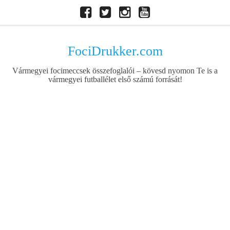
Skip
Facebook
Twitter
Instagram
Youtube
to
content
FociDrukker.com
Vármegyei focimeccsek összefoglalói – kövesd nyomon Te is a
vármegyei futballélet első számú forrását!