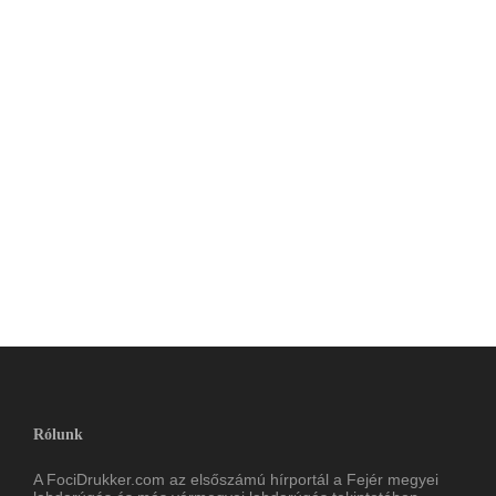
Rólunk
A FociDrukker.com az elsőszámú hírportál a Fejér megyei