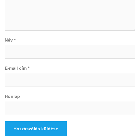
Név
*
E-mail cím
*
Honlap