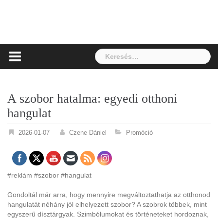
Keresés:
A szobor hatalma: egyedi otthoni
hangulat
2026-01-07
Czene Dániel
Promóció
#reklám #szobor #hangulat
Gondoltál már arra, hogy mennyire megváltoztathatja az otthonod
hangulatát néhány jól elhelyezett szobor? A szobrok többek, mint
egyszerű dísztárgyak. Szimbólumokat és történeteket hordoznak,