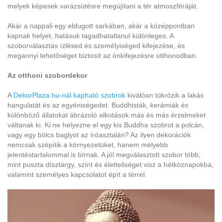
melyek képesek varázsütésre megújítani a tér atmoszféráját.
Akár a nappali egy eldugott sarkában, akár a középpontban
kapnak helyet, hatásuk tagadhatatlanul különleges. A
szoborválasztás ízlésed és személyiséged kifejezése, és
megannyi lehetőséget biztosít az önkifejezésre otthonodban.
Az otthoni szobordekor
A
DekorPlaza.hu-nál kapható szobrok
kiválóan tükrözik a lakás
hangulatát és az egyéniségedet. Buddhisták, kerámiák és
különböző állatokat ábrázoló alkotások más és más érzelmeket
váltanak ki. Ki ne helyezne el egy kis Buddha szobrot a polcán,
vagy egy bölcs baglyot az íróasztalán? Az ilyen dekorációk
nemcsak szépítik a környezetüket, hanem mélyebb
jelentéstartalommal is bírnak. A jól megválasztott szobor több,
mint puszta dísztárgy, színt és életteliséget visz a hétköznapokba,
valamint személyes kapcsolatot épít a térrel.