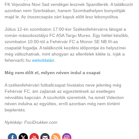
FK Vojvodina Novi Sad vendégei lesznek Spandlerék. A találkozót
azonban nem Szerbiában, hanem Szombathelyen bonyolítják
majd le. Az összecsapás zárt kapuk előtt lesz lebonyolítva.
Július 12-én szombaton 17:00-kor Székesfehérvárra látogat a
román másodosztályú FC ASA Targu Mures. Egy héttel később,
szombaton 10:00-tól a Fehérvár FC a Monor SE NB III-as
csapatát fogadja. A találkozók kezdési időpontjai és helyszínei
még változhatnak, mint ahogyan az ellenfelek kiléte is, írják a
fehervarfc.hu
weboldalán
.
Még nem dőlt el, milyen néven indul a csapat
A székesfehérvári futballcsapat hivatalos neve jelenleg még
Fehérvár FC, ám zajlanak az egyeztetések az esetleges
névváltás kapcsán. A szurkolók szeretnék, ha ismét Videoton
néven indulna az együttes, erről azonban még nem történt
bejelentés.
Nyitókép: FociDrukker.com