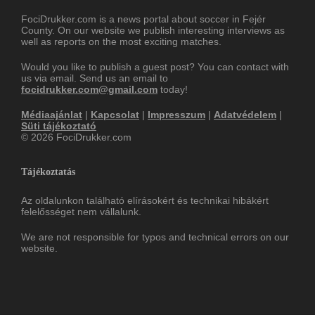
FociDrukker.com is a news portal about soccer in Fejér
County. On our website we publish interesting interviews as
well as reports on the most exciting matches.
Would you like to publish a guest post? You can contact with
us via email. Send us an email to
focidrukker.com@gmail.com
today!
Médiaajánlat
|
Kapcsolat
|
Impresszum
|
Adatvédelem
|
Süti tájékoztató
© 2026 FociDrukker.com
Tájékoztatás
Az oldalunkon található elírásokért és technikai hibákért
felelősséget nem vállalunk.
We are not responsible for typos and technical errors on our
website.