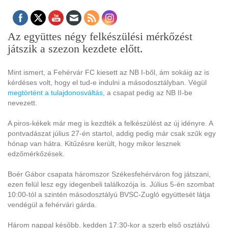
Az együttes négy felkészülési mérkőzést
játszik a szezon kezdete előtt.
Mint ismert, a Fehérvár FC kiesett az NB I-ből, ám sokáig az is
kérdéses volt, hogy el tud-e indulni a másodosztályban. Végül
megtörtént a tulajdonosváltás
, a csapat pedig az NB II-be
nevezett.
A piros-kékek már meg is kezdték a felkészülést az új idényre. A
pontvadászat július 27-én startol, addig pedig már csak szűk egy
hónap van hátra. Kitűzésre került, hogy mikor lesznek
edzőmérkőzések.
Boér Gábor csapata háromszor Székesfehérváron fog játszani,
ezen felül lesz egy idegenbeli találkozója is. Július 5-én szombat
10:00-tól a szintén másodosztályú BVSC-Zugló együttesét látja
vendégül a fehérvári gárda.
Három nappal később, kedden 17:30-kor a szerb első osztályú