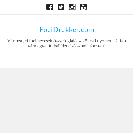
Skip
Facebook
Twitter
Instagram
Youtube
to
content
FociDrukker.com
Vármegyei focimeccsek összefoglalói – kövesd nyomon Te is a
vármegyei futballélet első számú forrását!