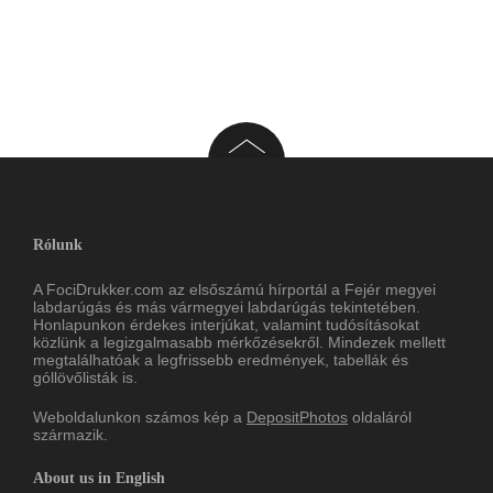
Rólunk
A FociDrukker.com az elsőszámú hírportál a Fejér megyei
labdarúgás és más vármegyei labdarúgás tekintetében.
Honlapunkon érdekes interjúkat, valamint tudósításokat
közlünk a legizgalmasabb mérkőzésekről. Mindezek mellett
megtalálhatóak a legfrissebb eredmények, tabellák és
góllövőlisták is.
Weboldalunkon számos kép a
DepositPhotos
oldaláról
származik.
About us in English