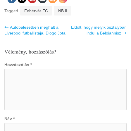
Tagged
Fehérvár FC
NB II
Bejegyzés
Autóbalesetben meghalt a
Eldőlt, hogy melyik osztályban
navigáció
Liverpool futballistája, Diogo Jota
indul a Beloiannisz
Vélemény, hozzászólás?
Hozzászólás
*
Név
*