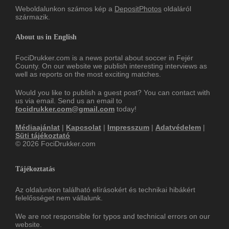
Weboldalunkon számos kép a
DepositPhotos
oldaláról
származik.
About us in English
FociDrukker.com is a news portal about soccer in Fejér
County. On our website we publish interesting interviews as
well as reports on the most exciting matches.
Would you like to publish a guest post? You can contact with
us via email. Send us an email to
focidrukker.com@gmail.com
today!
Médiaajánlat
|
Kapcsolat
|
Impresszum
|
Adatvédelem
|
Süti tájékoztató
© 2026 FociDrukker.com
Tájékoztatás
Az oldalunkon található elírásokért és technikai hibákért
felelősséget nem vállalunk.
We are not responsible for typos and technical errors on our
website.