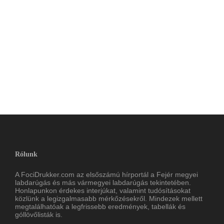
Rólunk
A FociDrukker.com az elsőszámú hírportál a Fejér megyei
labdarúgás és más vármegyei labdarúgás tekintetében.
Honlapunkon érdekes interjúkat, valamint tudósításokat
közlünk a legizgalmasabb mérkőzésekről. Mindezek mellett
megtalálhatóak a legfrissebb eredmények, tabellák és
góllövőlisták is.