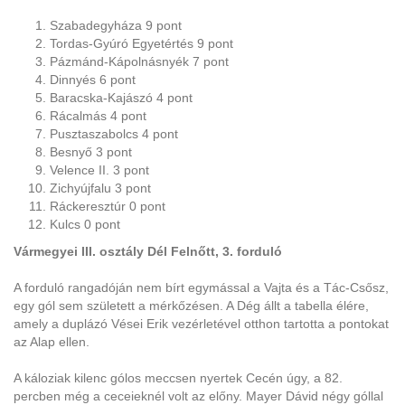
Szabadegyháza 9 pont
Tordas-Gyúró Egyetértés 9 pont
Pázmánd-Kápolnásnyék 7 pont
Dinnyés 6 pont
Baracska-Kajászó 4 pont
Rácalmás 4 pont
Pusztaszabolcs 4 pont
Besnyő 3 pont
Velence II. 3 pont
Zichyújfalu 3 pont
Ráckeresztúr 0 pont
Kulcs 0 pont
Vármegyei III. osztály Dél Felnőtt, 3. forduló
A forduló rangadóján nem bírt egymással a Vajta és a Tác-Csősz,
egy gól sem született a mérkőzésen. A Dég állt a tabella élére,
amely a duplázó Vései Erik vezérletével otthon tartotta a pontokat
az Alap ellen.
A káloziak kilenc gólos meccsen nyertek Cecén úgy, a 82.
percben még a ceceieknél volt az előny. Mayer Dávid négy góllal