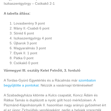
Iszkaszentgyörgy – Csókakő 2-1
A tabella állása:
Lovasberény 9 pont
Mány II.-Csabdi 6 pont
Söréd 6 pont
Iszkaszentgyörgy 4 pont
Újbarok 3 pont
Magyaralmás 3 pont
Etyek II. 1 pont
Pátka 0 pont
Csókakő 0 pont
Vármegyei III. osztály Kelet Felnőtt, 3. forduló
A Tordas-Gyúró Egyetértés és a Rácalmás már
szombaton
begyűjtötte a pontokat
. Nézzük a vasárnapi történéseket!
A Szabadegyháza kitömte a Kulcs csapatát, Koncz Ádám és
Rátkai Tamás is duplázott a nyolc gólt hozó mérkőzésen. A
Pázmánd-Kápolnásnyék II. hasonlóan nagy arányú győzelmet ért
el az újonc Zichyújfalu vendégeként, pedig a helyiek szerezték