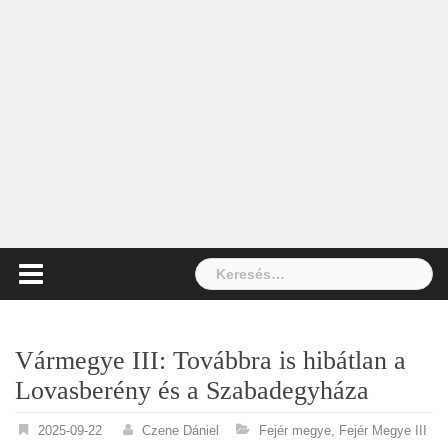
Keresés:
Vármegye III: Továbbra is hibátlan a
Lovasberény és a Szabadegyháza
2025-09-22
Czene Dániel
Fejér megye
,
Fejér Megye III