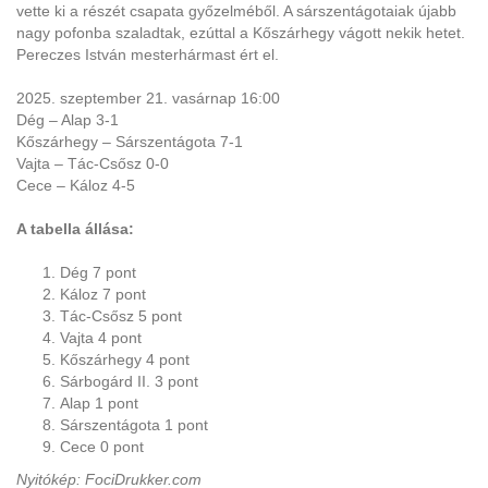
vette ki a részét csapata győzelméből. A sárszentágotaiak újabb
nagy pofonba szaladtak, ezúttal a Kőszárhegy vágott nekik hetet.
Pereczes István mesterhármast ért el.
2025. szeptember 21. vasárnap 16:00
Dég – Alap 3-1
Kőszárhegy – Sárszentágota 7-1
Vajta – Tác-Csősz 0-0
Cece – Káloz 4-5
A tabella állása:
Dég 7 pont
Káloz 7 pont
Tác-Csősz 5 pont
Vajta 4 pont
Kőszárhegy 4 pont
Sárbogárd II. 3 pont
Alap 1 pont
Sárszentágota 1 pont
Cece 0 pont
Nyitókép: FociDrukker.com