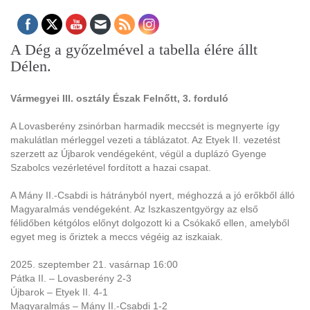
A Dég a győzelmével a tabella élére állt
Délen.
Vármegyei III. osztály Észak Felnőtt, 3. forduló
A Lovasberény zsinórban harmadik meccsét is megnyerte így
makulátlan mérleggel vezeti a táblázatot. Az Etyek II. vezetést
szerzett az Újbarok vendégeként, végül a duplázó Gyenge
Szabolcs vezérletével fordított a hazai csapat.
A Mány II.-Csabdi is hátrányból nyert, méghozzá a jó erőkből álló
Magyaralmás vendégeként. Az Iszkaszentgyörgy az első
félidőben kétgólos előnyt dolgozott ki a Csókakő ellen, amelyből
egyet meg is őriztek a meccs végéig az iszkaiak.
2025. szeptember 21. vasárnap 16:00
Pátka II. – Lovasberény 2-3
Újbarok – Etyek II. 4-1
Magyaralmás – Mány II.-Csabdi 1-2