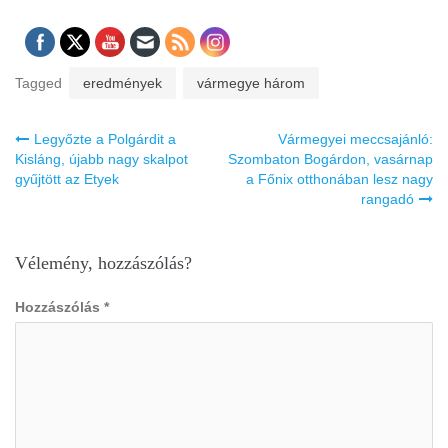
Tagged
eredmények
vármegye három
Bejegyzés
Legyőzte a Polgárdit a
Vármegyei meccsajánló:
navigáció
Kisláng, újabb nagy skalpot
Szombaton Bogárdon, vasárnap
gyűjtött az Etyek
a Főnix otthonában lesz nagy
rangadó
Vélemény, hozzászólás?
Hozzászólás
*