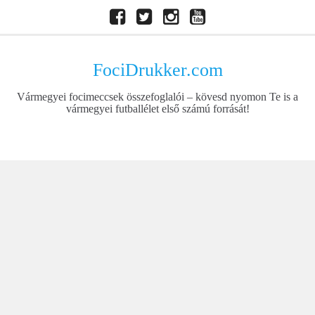
Skip
Facebook
Twitter
Instagram
Youtube
to
content
FociDrukker.com
Vármegyei focimeccsek összefoglalói – kövesd nyomon Te is a
vármegyei futballélet első számú forrását!