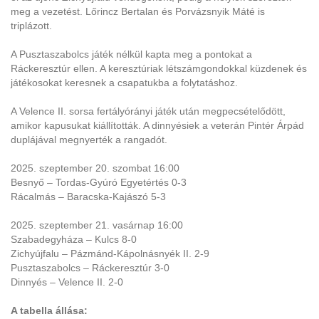
meg a vezetést. Lőrincz Bertalan és Porvázsnyik Máté is
triplázott.
A Pusztaszabolcs játék nélkül kapta meg a pontokat a
Ráckeresztúr ellen. A keresztúriak létszámgondokkal küzdenek és
játékosokat keresnek a csapatukba a folytatáshoz.
A Velence II. sorsa fertályórányi játék után megpecsételődött,
amikor kapusukat kiállították. A dinnyésiek a veterán Pintér Árpád
duplájával megnyerték a rangadót.
2025. szeptember 20. szombat 16:00
Besnyő – Tordas-Gyúró Egyetértés 0-3
Rácalmás – Baracska-Kajászó 5-3
2025. szeptember 21. vasárnap 16:00
Szabadegyháza – Kulcs 8-0
Zichyújfalu – Pázmánd-Kápolnásnyék II. 2-9
Pusztaszabolcs – Ráckeresztúr 3-0
Dinnyés – Velence II. 2-0
A tabella állása: