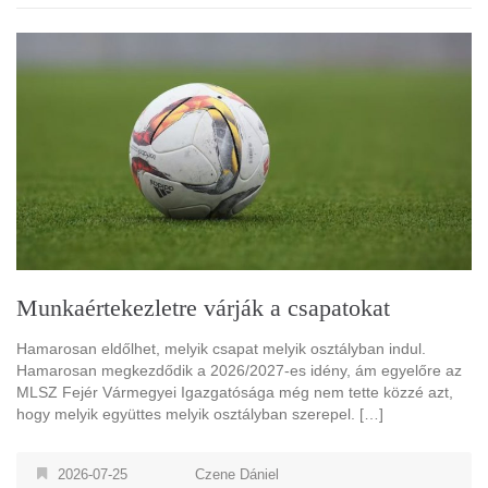
Munkaértekezletre várják a csapatokat
Hamarosan eldőlhet, melyik csapat melyik osztályban indul.
Hamarosan megkezdődik a 2026/2027-es idény, ám egyelőre az
MLSZ Fejér Vármegyei Igazgatósága még nem tette közzé azt,
hogy melyik együttes melyik osztályban szerepel. […]
2026-07-25
Czene Dániel