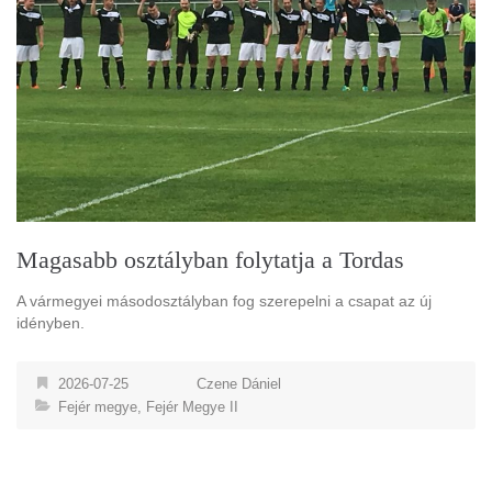
Magasabb osztályban folytatja a Tordas
A vármegyei másodosztályban fog szerepelni a csapat az új
idényben.
2026-07-25
Czene Dániel
Fejér megye
,
Fejér Megye II