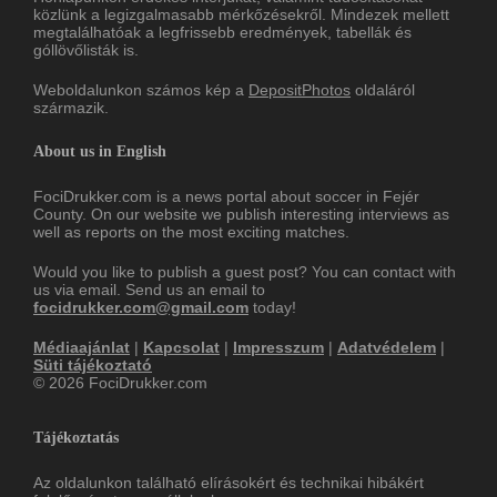
közlünk a legizgalmasabb mérkőzésekről. Mindezek mellett
megtalálhatóak a legfrissebb eredmények, tabellák és
góllövőlisták is.
Weboldalunkon számos kép a
DepositPhotos
oldaláról
származik.
About us in English
FociDrukker.com is a news portal about soccer in Fejér
County. On our website we publish interesting interviews as
well as reports on the most exciting matches.
Would you like to publish a guest post? You can contact with
us via email. Send us an email to
focidrukker.com@gmail.com
today!
Médiaajánlat
|
Kapcsolat
|
Impresszum
|
Adatvédelem
|
Süti tájékoztató
© 2026 FociDrukker.com
Tájékoztatás
Az oldalunkon található elírásokért és technikai hibákért