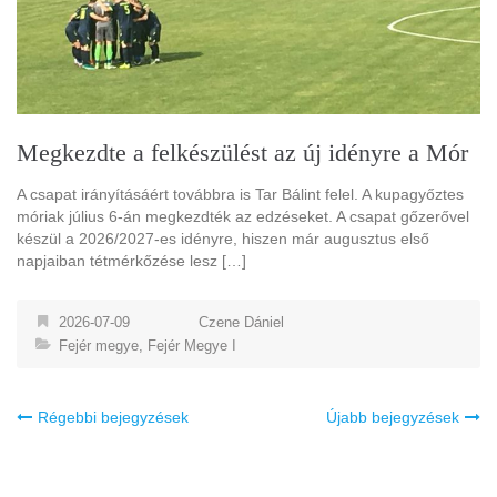
Megkezdte a felkészülést az új idényre a Mór
A csapat irányításáért továbbra is Tar Bálint felel. A kupagyőztes
móriak július 6-án megkezdték az edzéseket. A csapat gőzerővel
készül a 2026/2027-es idényre, hiszen már augusztus első
napjaiban tétmérkőzése lesz […]
2026-07-09
Czene Dániel
Fejér megye
,
Fejér Megye I
Bejegyzés
Régebbi bejegyzések
Újabb bejegyzések
navigáció