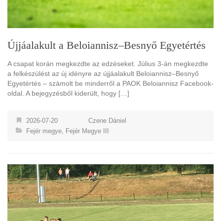
Újjáalakult a Beloiannisz–Besnyő Egyetértés
A csapat korán megkezdte az edzéseket. Július 3-án megkezdte
a felkészülést az új idényre az újjáalakult Beloiannisz–Besnyő
Egyetértés – számolt be minderről a PAOK Beloiannisz Facebook-
oldal. A bejegyzésből kiderült, hogy […]
2026-07-20
Czene Dániel
Fejér megye
,
Fejér Megye III