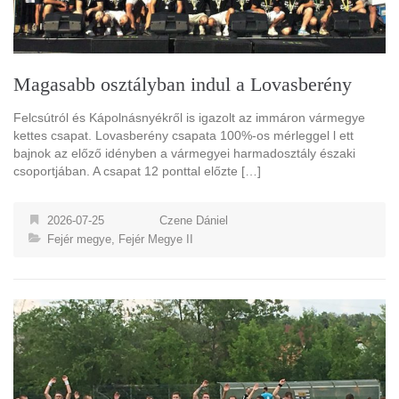
Magasabb osztályban indul a Lovasberény
Felcsútról és Kápolnásnyékről is igazolt az immáron vármegye
kettes csapat. Lovasberény csapata 100%-os mérleggel l ett
bajnok az előző idényben a vármegyei harmadosztály északi
csoportjában. A csapat 12 ponttal előzte […]
2026-07-25
Czene Dániel
Fejér megye
,
Fejér Megye II