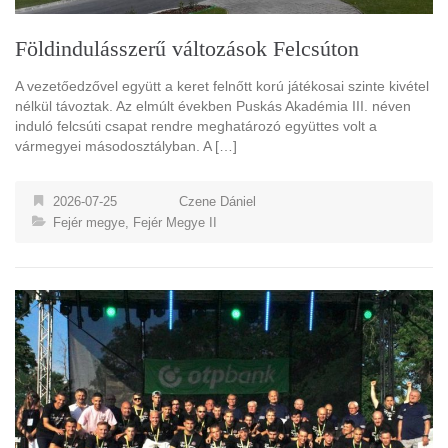
Földindulásszerű változások Felcsúton
A vezetőedzővel együtt a keret felnőtt korú játékosai szinte kivétel
nélkül távoztak. Az elmúlt években Puskás Akadémia III. néven
induló felcsúti csapat rendre meghatározó együttes volt a
vármegyei másodosztályban. A […]
2026-07-25
Czene Dániel
Fejér megye
,
Fejér Megye II