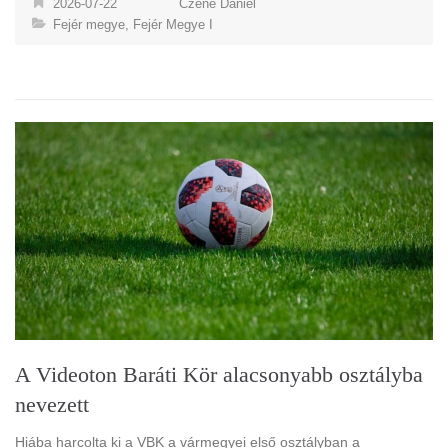
2026-07-22
Czene Dániel
Fejér megye
,
Fejér Megye I
A Videoton Baráti Kör alacsonyabb osztályba
nevezett
Hiába harcolta ki a VBK a vármegyei első osztályban a