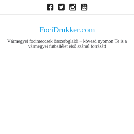
Skip
Facebook
Twitter
Instagram
Youtube
to
content
FociDrukker.com
Vármegyei focimeccsek összefoglalói – kövesd nyomon Te is a
vármegyei futballélet első számú forrását!