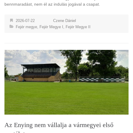
bennmaradást, nem él az indulás jogával a csapat.
2026-07-22
Czene Dániel
Fejér megye
,
Fejér Megye I
,
Fejér Megye II
Az Enying nem vállalja a vármegyei első