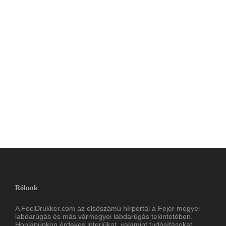
Rólunk
A FociDrukker.com az elsőszámú hírportál a Fejér megyei
labdarúgás és más vármegyei labdarúgás tekintetében.
Honlapunkon érdekes interjúkat, valamint tudósításokat