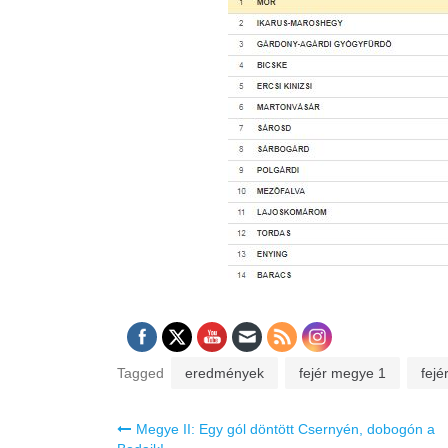
Tagged
eredmények
fejér megye 1
fej
Bejegyzés
Megye II: Egy gól döntött Csernyén, dobogón a