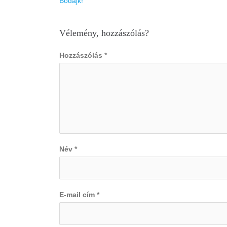
navigáció
Bodajk!
Vélemény, hozzászólás?
Hozzászólás
*
Név
*
E-mail cím
*