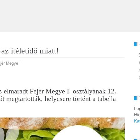
z ítéletidő miatt!
jér Megye I
is elmaradt Fejér Megye I. osztályának 12.
 megtartották, helycsere történt a tabella
Le
Hi
Ka