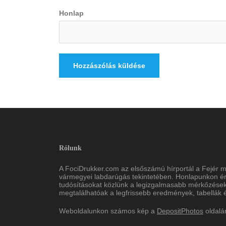
Honlap
Rólunk
A FociDrukker.com az elsőszámú hírportál a Fejér 
vármegyei labdarúgás tekintetében. Honlapunkon érd
tudósításokat közlünk a legizgalmasabb mérkőzések
megtalálhatóak a legfrissebb eredmények, tabellák és
Weboldalunkon számos kép a
DepositPhotos
oldalá