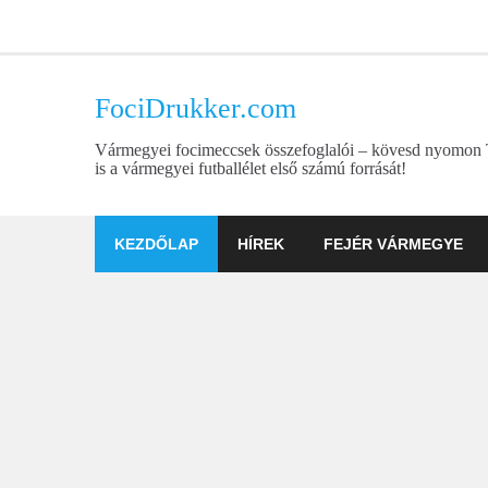
Skip
to
content
FociDrukker.com
Vármegyei focimeccsek összefoglalói – kövesd nyomon
is a vármegyei futballélet első számú forrását!
KEZDŐLAP
HÍREK
FEJÉR VÁRMEGYE