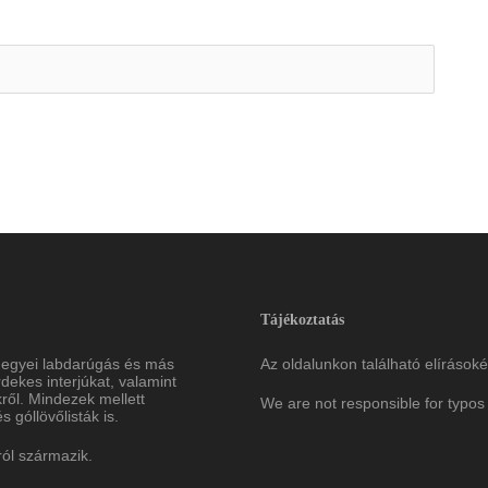
Tájékoztatás
megyei labdarúgás és más
Az oldalunkon található elírásoké
ekes interjúkat, valamint
ről. Mindezek mellett
We are not responsible for typos 
 góllövőlisták is.
ról származik.