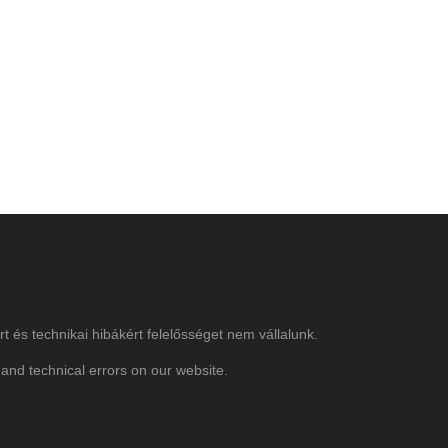
rt és technikai hibákért felelősséget nem vállalunk.
and technical errors on our website.