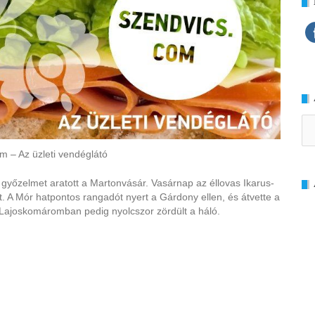
Ar
m – Az üzleti vendéglátó
 győzelmet aratott a Martonvásár. Vasárnap az éllovas Ikarus-
 A Mór hatpontos rangadót nyert a Gárdony ellen, és átvette a
, Lajoskomáromban pedig nyolcszor zördült a háló.