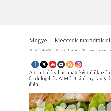
Megye I: Meccsek maradtak el a
2017-10-29
FociDrukker
Fejér megye
,
Fe
A tomboló vihar miatt két találkozó 
fordulójából. A Mór-Gárdony rangadót
élén!