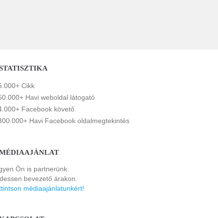
STATISZTIKA
5.000+ Cikk
50.000+ Havi weboldal látogató
4.000+ Facebook követő
300.000+ Havi Facebook oldalmegtekintés
MÉDIAAJÁNLAT
gyen Ön is partnerünk.
rdessen bevezető árakon.
ttintson médiaajánlatunkért!