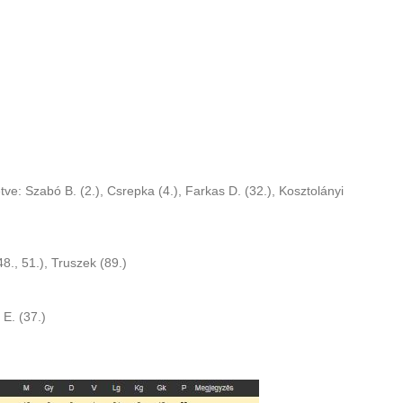
letve: Szabó B. (2.), Csrepka (4.), Farkas D. (32.), Kosztolányi
(48., 51.), Truszek (89.)
 E. (37.)