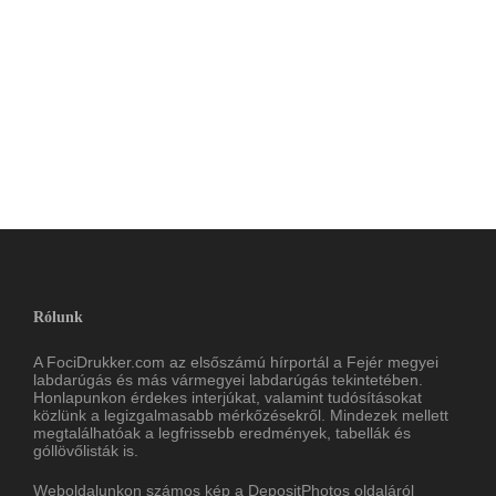
Rólunk
A FociDrukker.com az elsőszámú hírportál a Fejér megyei
labdarúgás és más vármegyei labdarúgás tekintetében.
Honlapunkon érdekes interjúkat, valamint tudósításokat
közlünk a legizgalmasabb mérkőzésekről. Mindezek mellett
megtalálhatóak a legfrissebb eredmények, tabellák és
góllövőlisták is.
Weboldalunkon számos kép a
DepositPhotos
oldaláról