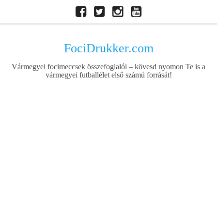
Skip
Facebook
Twitter
Instagram
Youtube
to
content
FociDrukker.com
Vármegyei focimeccsek összefoglalói – kövesd nyomon Te is a
vármegyei futballélet első számú forrását!