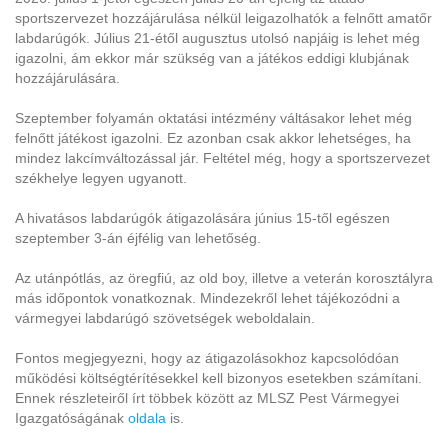
sportszervezet hozzájárulása nélkül leigazolhatók a felnőtt amatőr
labdarúgók. Július 21-étől augusztus utolsó napjáig is lehet még
igazolni, ám ekkor már szükség van a játékos eddigi klubjának
hozzájárulására.
Szeptember folyamán oktatási intézmény váltásakor lehet még
felnőtt játékost igazolni. Ez azonban csak akkor lehetséges, ha
mindez lakcímváltozással jár. Feltétel még, hogy a sportszervezet
székhelye legyen ugyanott.
A hivatásos labdarúgók átigazolására június 15-től egészen
szeptember 3-án éjfélig van lehetőség.
Az utánpótlás, az öregfiú, az old boy, illetve a veterán korosztályra
más időpontok vonatkoznak. Mindezekről lehet tájékozódni a
vármegyei labdarúgó szövetségek weboldalain.
Fontos megjegyezni, hogy az átigazolásokhoz kapcsolódóan
működési költségtérítésekkel kell bizonyos esetekben számítani.
Ennek részleteiről írt többek között az MLSZ Pest Vármegyei
Igazgatóságának
oldala
is.