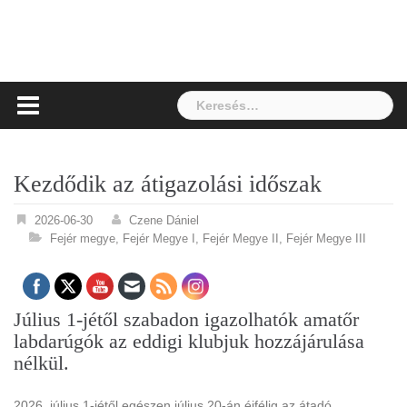
Keresés:
Kezdődik az átigazolási időszak
2026-06-30
Czene Dániel
Fejér megye
,
Fejér Megye I
,
Fejér Megye II
,
Fejér Megye III
Július 1-jétől szabadon igazolhatók amatőr
labdarúgók az eddigi klubjuk hozzájárulása
nélkül.
2026. július 1-jétől egészen július 20-án éjfélig az átadó