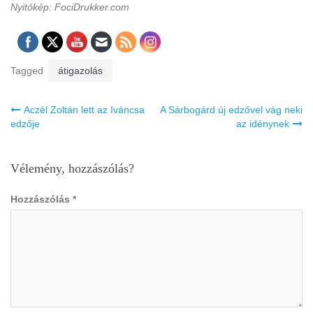
Nyitókép: FociDrukker.com
Tagged
átigazolás
Bejegyzés
Aczél Zoltán lett az Iváncsa
A Sárbogárd új edzővel vág neki
navigáció
edzője
az idénynek
Vélemény, hozzászólás?
Hozzászólás
*