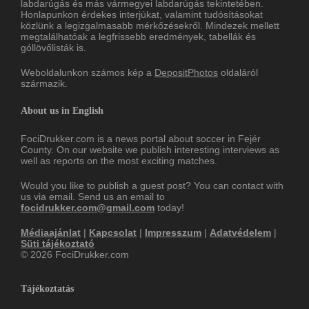
labdarúgás és más vármegyei labdarúgás tekintetében.
Honlapunkon érdekes interjúkat, valamint tudósításokat
közlünk a legizgalmasabb mérkőzésekről. Mindezek mellett
megtalálhatóak a legfrissebb eredmények, tabellák és
góllövőlisták is.
Weboldalunkon számos kép a
DepositPhotos
oldaláról
származik.
About us in English
FociDrukker.com is a news portal about soccer in Fejér
County. On our website we publish interesting interviews as
well as reports on the most exciting matches.
Would you like to publish a guest post? You can contact with
us via email. Send us an email to
focidrukker.com@gmail.com
today!
Médiaajánlat
|
Kapcsolat
|
Impresszum
|
Adatvédelem
|
Süti tájékoztató
© 2026 FociDrukker.com
Tájékoztatás