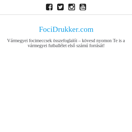
Skip
Facebook
Twitter
Instagram
Youtube
to
content
FociDrukker.com
Vármegyei focimeccsek összefoglalói – kövesd nyomon Te is a
vármegyei futballélet első számú forrását!