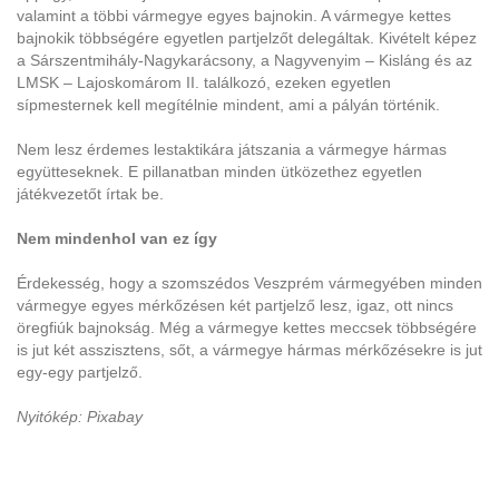
valamint a többi vármegye egyes bajnokin. A vármegye kettes
bajnokik többségére egyetlen partjelzőt delegáltak. Kivételt képez
a Sárszentmihály-Nagykarácsony, a Nagyvenyim – Kisláng és az
LMSK – Lajoskomárom II. találkozó, ezeken egyetlen
sípmesternek kell megítélnie mindent, ami a pályán történik.
Nem lesz érdemes lestaktikára játszania a vármegye hármas
együtteseknek. E pillanatban minden ütközethez egyetlen
játékvezetőt írtak be.
Nem mindenhol van ez így
Érdekesség, hogy a szomszédos Veszprém vármegyében minden
vármegye egyes mérkőzésen két partjelző lesz, igaz, ott nincs
öregfiúk bajnokság. Még a vármegye kettes meccsek többségére
is jut két asszisztens, sőt, a vármegye hármas mérkőzésekre is jut
egy-egy partjelző.
Nyitókép: Pixabay