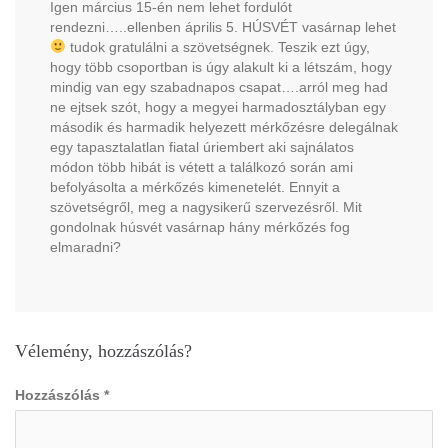
Igen március 15-én nem lehet fordulót
rendezni…..ellenben április 5. HÚSVÉT vasárnap lehet
tudok gratulálni a szövetségnek. Teszik ezt úgy,
hogy több csoportban is úgy alakult ki a létszám, hogy
mindig van egy szabadnapos csapat….arról meg had
ne ejtsek szót, hogy a megyei harmadosztályban egy
második és harmadik helyezett mérkőzésre delegálnak
egy tapasztalatlan fiatal úriembert aki sajnálatos
módon több hibát is vétett a találkozó során ami
befolyásolta a mérkőzés kimenetelét. Ennyit a
szövetségről, meg a nagysikerű szervezésről. Mit
gondolnak húsvét vasárnap hány mérkőzés fog
elmaradni?
Vélemény, hozzászólás?
Hozzászólás
*