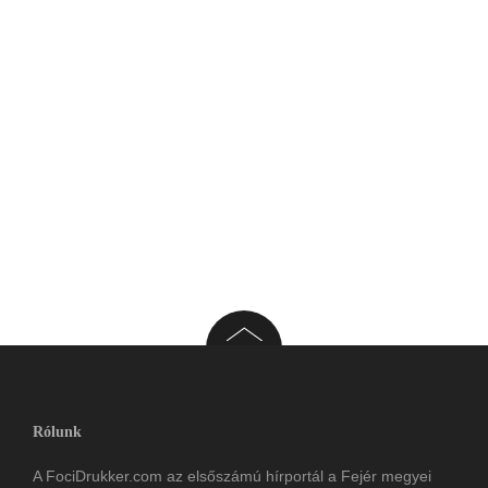
Rólunk
A FociDrukker.com az elsőszámú hírportál a Fejér megyei