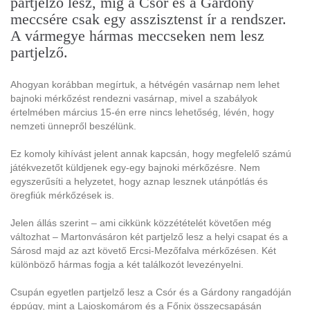
partjelző lesz, míg a Csór és a Gárdony
meccsére csak egy asszisztenst ír a rendszer.
A vármegye hármas meccseken nem lesz
partjelző.
Ahogyan korábban megírtuk, a hétvégén vasárnap nem lehet
bajnoki mérkőzést rendezni vasárnap, mivel a szabályok
értelmében március 15-én erre nincs lehetőség, lévén, hogy
nemzeti ünnepről beszélünk.
Ez komoly kihívást jelent annak kapcsán, hogy megfelelő számú
játékvezetőt küldjenek egy-egy bajnoki mérkőzésre. Nem
egyszerűsíti a helyzetet, hogy aznap lesznek utánpótlás és
öregfiúk mérkőzések is.
Jelen állás szerint – ami cikkünk közzétételét követően még
változhat – Martonvásáron két partjelző lesz a helyi csapat és a
Sárosd majd az azt követő Ercsi-Mezőfalva mérkőzésen. Két
különböző hármas fogja a két találkozót levezényelni.
Csupán egyetlen partjelző lesz a Csór és a Gárdony rangadóján
éppúgy, mint a Lajoskomárom és a Főnix összecsapásán