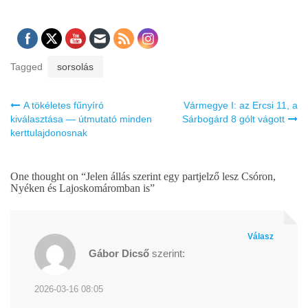
Tagged
sorsolás
Bejegyzés
A tökéletes fűnyíró
Vármegye I: az Ercsi 11, a
navigáció
kiválasztása — útmutató minden
Sárbogárd 8 gólt vágott
kerttulajdonosnak
One thought on “
Jelen állás szerint egy partjelző lesz Csóron,
Nyéken és Lajoskomáromban is
”
Válasz
Gábor Dicső
szerint:
2026-03-16 08:05