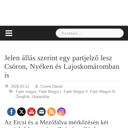
Keresés:
Jelen állás szerint egy partjelző lesz
Csóron, Nyéken és Lajoskomáromban
is
2026-03-12
Czene Dániel
Fejér megye
,
Fejér Megye I
,
Fejér Megye II
,
Fejér Megye III
,
Öregfiúk
,
Utánpótlás
Az Ercsi és a Mezőfalva mérkőzésén két