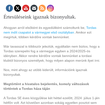
Értesüléseink igaznak bizonyultak.
Ahogyan arról elsőként és egyedüliként számoltunk be,
Tordas
nem indít csapatot a vármegyei első osztályban
. Amikor ezt
megírtuk, többen kérdőre vontak bennünket.
Már tavasszal is többször jeleztük, egyáltalán nem biztos, hogy a
Tordas szerepelni fog a vármegye egyben a 2024/2025-ös
idényben. Akkor rendre kérdőre vontak bennünket a tordasi
klubtól bizonyos személyek, hogy milyen alapon merünk ilyet írni.
Nos, mint ahogy az utóbb kiderült, információink igaznak
bizonyultak.
Megtörtént a hivatalos bejelentés, komoly változások
történtek a Tordas háza táján
A Tordas SE éves közgyűlése két héttel ezelőtt, 2024. július 1-jén
hétfőn volt. Azt követően azonban sokáig egyetlen posztot sem