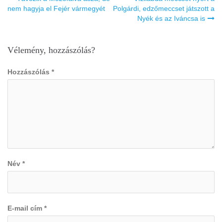
navigáció
nem hagyja el Fejér vármegyét
Polgárdi, edzőmeccset játszott a
Nyék és az Iváncsa is
Vélemény, hozzászólás?
Hozzászólás
*
Név
*
E-mail cím
*