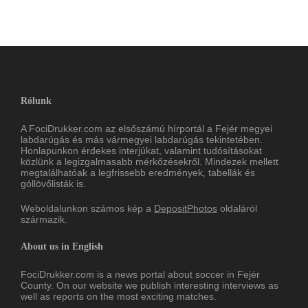
Rólunk
A FociDrukker.com az elsőszámú hírportál a Fejér megyei
labdarúgás és más vármegyei labdarúgás tekintetében.
Honlapunkon érdekes interjúkat, valamint tudósításokat
közlünk a legizgalmasabb mérkőzésekről. Mindezek mellett
megtalálhatóak a legfrissebb eredmények, tabellák és
góllövőlisták is.
Weboldalunkon számos kép a
DepositPhotos
oldaláról
származik.
About us in English
FociDrukker.com is a news portal about soccer in Fejér
County. On our website we publish interesting interviews as
well as reports on the most exciting matches.