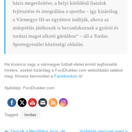
bázis megerősítése, a helyi kötődésű fiatalok
fejlesztése és integrálása a sportba – így kizárólag
a Vármegye III-as együttest indítják, ahova az
utánpótlás játékosok is becsatlakoznak a gyúrói és
tordasi magot alkotó gárdához” – áll a Tordas
Sportegyesület közösségi oldalán.
Ha kíváncsi vagy a vármegyei futball életet érintő legfrissebb
hírekre, ezeket kizárólag a FociDrukker.com weboldalán találod
meg. Kövess bennünket a
Facebookon
is!
Nyitókép: FociDrukker.com
Tagged
tordas
Bejegyzés
Távozik a Mezőfalva ásza, de
Vízilabda meccset nyert a