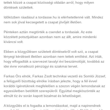
tettek közzé a csapat közösségi oldalán arról, hogy milyen
döntések születtek.
Időközben ráadásul a tordasse.hu is elérhetetlenné vált. Mindez
nem sok jóval kecsegetett a csapat jövőjét illetően.
Pénteken aztán megtörték a csendet a tordasiak. Az este
közzétett potsztjukban azonban nem az állt, amire mindenki
kíváncsi volt.
Ebben a közgyűlésen született döntésekről volt szó, a csapat
lényegi kérdéseit illetően azonban nem tettek említést. Azt írták,
hogy elfogadták a szervezet tavalyi évi beszámolóját, továbbá az
idei évre vonatkozó pénzügyi és szakmai tervet.
Farkas Örs elnök, Farkas Zsolt technikai vezető és Somlói József,
a felügyelő bizottság elnöke írásban jelezte, hogy a fél évvel
korábbi ígéretüknek megfelelően a szezon végén lemondanak az
egyesületben betöltött szerepükről. Egyúttal megköszönték az
elmúlt tíz év során kapott bizalmat és lehetőséget.
A közgyűlés el is fogadta a lemondásokat, majd a napirendnek