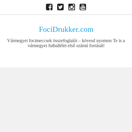
Skip
Facebook
Twitter
Instagram
Youtube
to
content
FociDrukker.com
Vármegyei focimeccsek összefoglalói – kövesd nyomon Te is a
vármegyei futballélet első számú forrását!