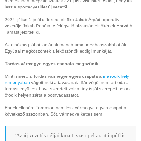
megfelelően megválasztották az új tisztviselőket. Eldőlt, hogy kik
lesz a sportegyesület új vezetői.
2024. július 1-jétől a Tordas elnöke Jakab Árpád, operatív
vezetője Jakab Renáta. A felügyelő bizottság elnökének Horváth
Tamást jelölték ki.
Az elnökség többi tagjának mandátumát meghosszabbították.
Egyúttal megköszönték a leköszönők eddigi munkáját.
Tordas vármegye egyes csapata megszűnik
Mint ismert, a Tordas vármegye egyes csapata a
második hely
reményében
vágott neki a tavasznak. Bár végül nem ért oda a
tordasi együttes, hova szeretett volna, így is jól szerepelt, és az
ötödik helyen zárta a potnvadászatot.
Ennek ellenére Tordason nem lesz vármegye egyes csapat a
következő szezonban. Sőt, vármegye kettes sem.
“Az új vezetés céljai között szerepel az utánpótlás-