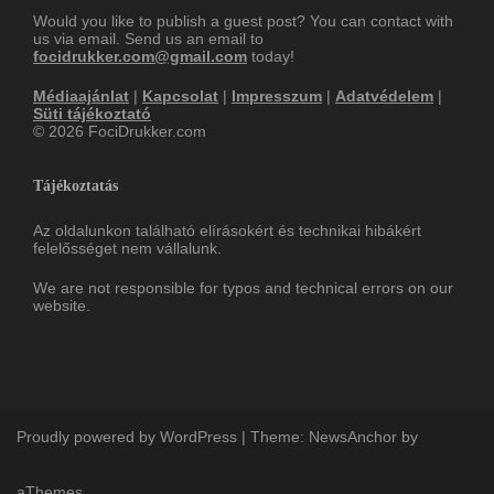
Would you like to publish a guest post? You can contact with
us via email. Send us an email to
focidrukker.com@gmail.com
today!
Médiaajánlat
|
Kapcsolat
|
Impresszum
|
Adatvédelem
|
Süti tájékoztató
© 2026 FociDrukker.com
Tájékoztatás
Az oldalunkon található elírásokért és technikai hibákért
felelősséget nem vállalunk.
We are not responsible for typos and technical errors on our
website.
Proudly powered by WordPress
|
Theme:
NewsAnchor
by
aThemes.