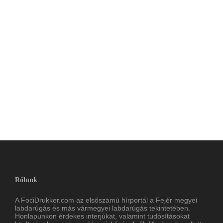
Rólunk
A FociDrukker.com az elsőszámú hírportál a Fejér megyei
labdarúgás és más vármegyei labdarúgás tekintetében.
Honlapunkon érdekes interjúkat, valamint tudósításokat