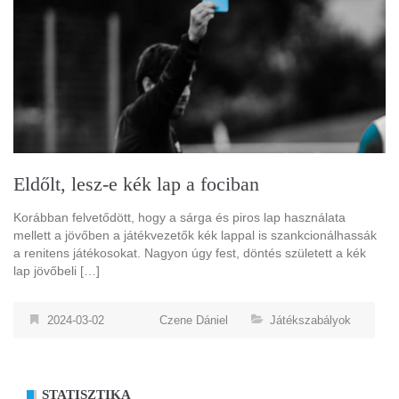
Eldőlt, lesz-e kék lap a fociban
Korábban felvetődött, hogy a sárga és piros lap használata
mellett a jövőben a játékvezetők kék lappal is szankcionálhassák
a renitens játékosokat. Nagyon úgy fest, döntés született a kék
lap jövőbeli […]
2024-03-02
Czene Dániel
Játékszabályok
STATISZTIKA