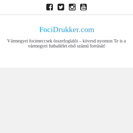
Skip
Facebook
Twitter
Instagram
Youtube
to
content
FociDrukker.com
Vármegyei focimeccsek összefoglalói – kövesd nyomon Te is a
vármegyei futballélet első számú forrását!