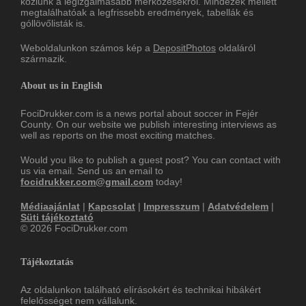
közlünk a legizgalmasabb mérkőzésekről. Mindezek mellett
megtalálhatóak a legfrissebb eredmények, tabellák és
góllövőlisták is.
Weboldalunkon számos kép a
DepositPhotos
oldaláról
származik.
About us in English
FociDrukker.com is a news portal about soccer in Fejér
County. On our website we publish interesting interviews as
well as reports on the most exciting matches.
Would you like to publish a guest post? You can contact with
us via email. Send us an email to
focidrukker.com@gmail.com
today!
Médiaajánlat
|
Kapcsolat
|
Impresszum
|
Adatvédelem
|
Süti tájékoztató
© 2026 FociDrukker.com
Tájékoztatás
Az oldalunkon található elírásokért és technikai hibákért
felelősséget nem vállalunk.