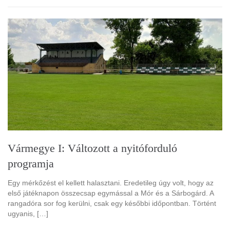
Vármegye I: Változott a nyitóforduló
programja
Egy mérkőzést el kellett halasztani. Eredetileg úgy volt, hogy az
első játéknapon összecsap egymással a Mór és a Sárbogárd. A
rangadóra sor fog kerülni, csak egy későbbi időpontban. Történt
ugyanis, […]