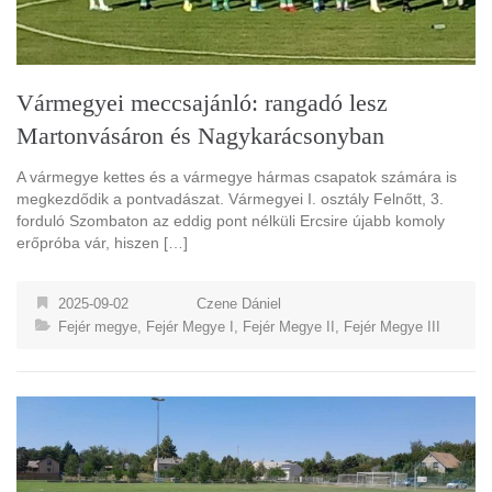
Vármegyei meccsajánló: rangadó lesz
Martonvásáron és Nagykarácsonyban
A vármegye kettes és a vármegye hármas csapatok számára is
megkezdődik a pontvadászat. Vármegyei I. osztály Felnőtt, 3.
forduló Szombaton az eddig pont nélküli Ercsire újabb komoly
erőpróba vár, hiszen […]
2025-09-02
Czene Dániel
Fejér megye
,
Fejér Megye I
,
Fejér Megye II
,
Fejér Megye III