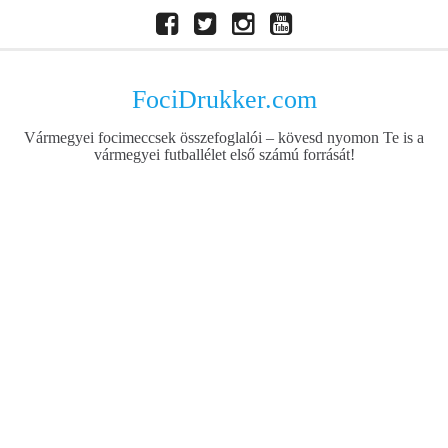
Skip
Facebook
Twitter
Instagram
Youtube
to
content
FociDrukker.com
Vármegyei focimeccsek összefoglalói – kövesd nyomon Te is a
vármegyei futballélet első számú forrását!