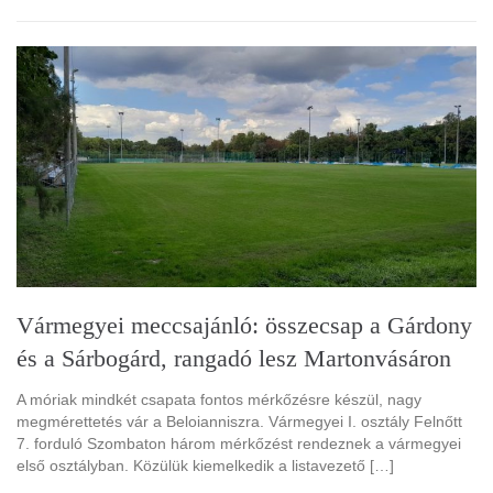
Vármegyei meccsajánló: összecsap a Gárdony
és a Sárbogárd, rangadó lesz Martonvásáron
A móriak mindkét csapata fontos mérkőzésre készül, nagy
megmérettetés vár a Beloianniszra. Vármegyei I. osztály Felnőtt
7. forduló Szombaton három mérkőzést rendeznek a vármegyei
első osztályban. Közülük kiemelkedik a listavezető […]