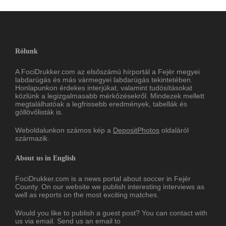
Rólunk
A FociDrukker.com az elsőszámú hírportál a Fejér megyei
labdarúgás és más vármegyei labdarúgás tekintetében.
Honlapunkon érdekes interjúkat, valamint tudósításokat
közlünk a legizgalmasabb mérkőzésekről. Mindezek mellett
megtalálhatóak a legfrissebb eredmények, tabellák és
góllövőlisták is.
Weboldalunkon számos kép a
DepositPhotos
oldaláról
származik.
About us in English
FociDrukker.com is a news portal about soccer in Fejér
County. On our website we publish interesting interviews as
well as reports on the most exciting matches.
Would you like to publish a guest post? You can contact with
us via email. Send us an email to