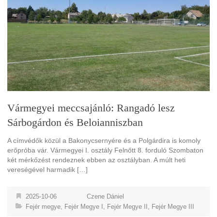
Vármegyei meccsajánló: Rangadó lesz
Sárbogárdon és Beloianniszban
A címvédők közül a Bakonycsernyére és a Polgárdira is komoly
erőpróba vár. Vármegyei I. osztály Felnőtt 8. forduló Szombaton
két mérkőzést rendeznek ebben az osztályban. A múlt heti
vereségével harmadik […]
2025-10-06
Czene Dániel
Fejér megye
,
Fejér Megye I
,
Fejér Megye II
,
Fejér Megye III