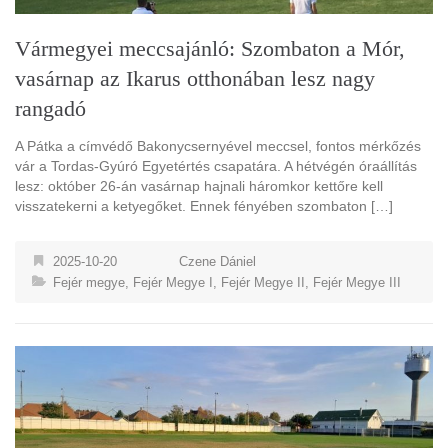
Vármegyei meccsajánló: Szombaton a Mór,
vasárnap az Ikarus otthonában lesz nagy
rangadó
A Pátka a címvédő Bakonycsernyével meccsel, fontos mérkőzés
vár a Tordas-Gyúró Egyetértés csapatára. A hétvégén óraállítás
lesz: október 26-án vasárnap hajnali háromkor kettőre kell
visszatekerni a ketyegőket. Ennek fényében szombaton […]
2025-10-20
Czene Dániel
Fejér megye
,
Fejér Megye I
,
Fejér Megye II
,
Fejér Megye III