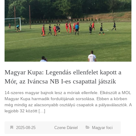
Magyar Kupa: Legendás ellenfelet kapott a
Mór, az Iváncsa NB I-es csapattal játszik
14-szeres magyar bajnok lesz a móriak ellenfele. Elkészült a MOL
Magyar Kupa harmadik fordulójának sorsolása. Ebben a körben
még mindig az alacsonyabb osztályú csapatok a pályaválasztók. A
legjobb 32 között […]
2025-08-25
Czene Dániel
Magyar foci