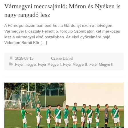
Vármegyei meccsajánló: Móron és Nyéken is
nagy rangadó lesz
A Főnix pontszámban beérheti a Gárdonyt ezen a hétvégén.
Vármegyei I. osztály Felnőtt 5. forduló Szombaton két mérkőzés
lesz a vármegyei első osztályban. Az első győzelmére hajó
Videoton Baráti Kör […]
2025-09-15
Czene Dániel
Fejér megye
,
Fejér Megye I
,
Fejér Megye II
,
Fejér Megye III