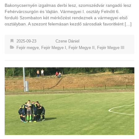
Bakonycsernyén izgalmas derbi lesz, szomszédvár rangadó lesz
Fehérvárcsurgón és Vajtán. Vármegyei I. osztály Felnőtt 6.
forduló Szombaton két mérkőzést rendeznek a vármegyei első
osztályban. A szezont felemásan kezdő sárosdiak favoritként […]
2025-09-23
Czene Dániel
Fejér megye
,
Fejér Megye I
,
Fejér Megye II
,
Fejér Megye III