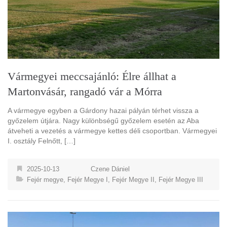
Vármegyei meccsajánló: Élre állhat a
Martonvásár, rangadó vár a Mórra
A vármegye egyben a Gárdony hazai pályán térhet vissza a
győzelem útjára. Nagy különbségű győzelem esetén az Aba
átveheti a vezetés a vármegye kettes déli csoportban. Vármegyei
I. osztály Felnőtt, […]
2025-10-13
Czene Dániel
Fejér megye
,
Fejér Megye I
,
Fejér Megye II
,
Fejér Megye III